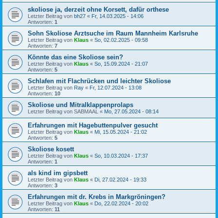
skoliose ja, derzeit ohne Korsett, dafür orthese
Letzter Beitrag von
bh27
«
Fr, 14.03.2025 - 14:06
Antworten:
1
Sohn Skoliose Arztsuche im Raum Mannheim Karlsruhe
Letzter Beitrag von
Klaus
«
So, 02.02.2025 - 09:58
Antworten:
7
Könnte das eine Skoliose sein?
Letzter Beitrag von
Klaus
«
So, 15.09.2024 - 21:07
Antworten:
5
Schlafen mit Flachrücken und leichter Skoliose
Letzter Beitrag von
Ray
«
Fr, 12.07.2024 - 13:08
Antworten:
10
Skoliose und Mitralklappenprolaps
Letzter Beitrag von
SABMAAL
«
Mo, 27.05.2024 - 08:14
Erfahrungen mit Hagebuttenpulver gesucht
Letzter Beitrag von
Klaus
«
Mi, 15.05.2024 - 21:02
Antworten:
5
Skoliose kosett
Letzter Beitrag von
Klaus
«
So, 10.03.2024 - 17:37
Antworten:
1
als kind im gipsbett
Letzter Beitrag von
Klaus
«
Di, 27.02.2024 - 19:33
Antworten:
3
Erfahrungen mit dr. Krebs in Markgröningen?
Letzter Beitrag von
Klaus
«
Do, 22.02.2024 - 20:02
Antworten:
11