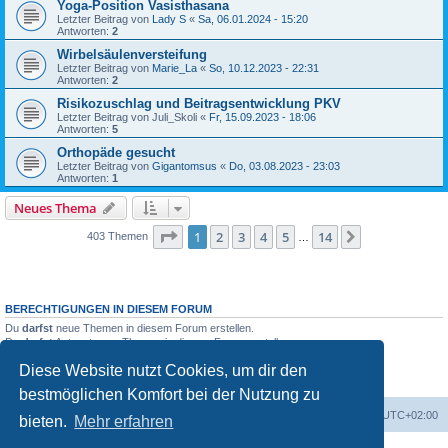
Yoga-Position Vasisthasana
Letzter Beitrag von
Lady S
«
Sa, 06.01.2024 - 15:20
Antworten:
2
Wirbelsäulenversteifung
Letzter Beitrag von
Marie_La
«
So, 10.12.2023 - 22:31
Antworten:
2
Risikozuschlag und Beitragsentwicklung PKV
Letzter Beitrag von
Juli_Skoli
«
Fr, 15.09.2023 - 18:06
Antworten:
5
Orthopäde gesucht
Letzter Beitrag von
Gigantomsus
«
Do, 03.08.2023 - 23:03
Antworten:
1
Neues Thema
Seite
1
von
14
1
2
3
4
5
14
Nächste
403 Themen
…
BERECHTIGUNGEN IN DIESEM FORUM
Du
darfst
neue Themen in diesem Forum erstellen.
Du
darfst
Antworten zu Themen in diesem Forum erstellen.
Du darfst deine Beiträge in diesem Forum
nicht
ändern.
Diese Website nutzt Cookies, um dir den
Du darfst deine Beiträge in diesem Forum
nicht
löschen.
Du darfst
keine
Dateianhänge in diesem Forum erstellen.
bestmöglichen Komfort bei der Nutzung zu
Foren-Übersicht
Alle Zeiten sind
UTC+02:00
bieten.
Mehr erfahren