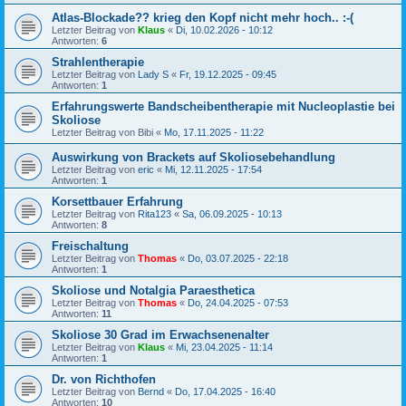
Atlas-Blockade?? krieg den Kopf nicht mehr hoch.. :-(
Letzter Beitrag von
Klaus
«
Di, 10.02.2026 - 10:12
Antworten:
6
Strahlentherapie
Letzter Beitrag von
Lady S
«
Fr, 19.12.2025 - 09:45
Antworten:
1
Erfahrungswerte Bandscheibentherapie mit Nucleoplastie bei
Skoliose
Letzter Beitrag von
Bibi
«
Mo, 17.11.2025 - 11:22
Auswirkung von Brackets auf Skoliosebehandlung
Letzter Beitrag von
eric
«
Mi, 12.11.2025 - 17:54
Antworten:
1
Korsettbauer Erfahrung
Letzter Beitrag von
Rita123
«
Sa, 06.09.2025 - 10:13
Antworten:
8
Freischaltung
Letzter Beitrag von
Thomas
«
Do, 03.07.2025 - 22:18
Antworten:
1
Skoliose und Notalgia Paraesthetica
Letzter Beitrag von
Thomas
«
Do, 24.04.2025 - 07:53
Antworten:
11
Skoliose 30 Grad im Erwachsenenalter
Letzter Beitrag von
Klaus
«
Mi, 23.04.2025 - 11:14
Antworten:
1
Dr. von Richthofen
Letzter Beitrag von
Bernd
«
Do, 17.04.2025 - 16:40
Antworten:
10