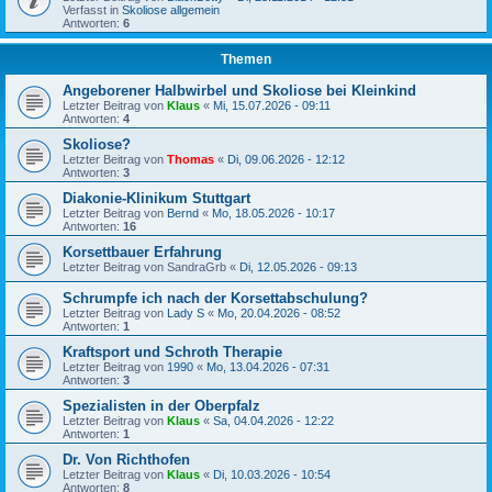
Verfasst in
Skoliose allgemein
Antworten:
6
Themen
Angeborener Halbwirbel und Skoliose bei Kleinkind
Letzter Beitrag von
Klaus
«
Mi, 15.07.2026 - 09:11
Antworten:
4
Skoliose?
Letzter Beitrag von
Thomas
«
Di, 09.06.2026 - 12:12
Antworten:
3
Diakonie-Klinikum Stuttgart
Letzter Beitrag von
Bernd
«
Mo, 18.05.2026 - 10:17
Antworten:
16
Korsettbauer Erfahrung
Letzter Beitrag von
SandraGrb
«
Di, 12.05.2026 - 09:13
Schrumpfe ich nach der Korsettabschulung?
Letzter Beitrag von
Lady S
«
Mo, 20.04.2026 - 08:52
Antworten:
1
Kraftsport und Schroth Therapie
Letzter Beitrag von
1990
«
Mo, 13.04.2026 - 07:31
Antworten:
3
Spezialisten in der Oberpfalz
Letzter Beitrag von
Klaus
«
Sa, 04.04.2026 - 12:22
Antworten:
1
Dr. Von Richthofen
Letzter Beitrag von
Klaus
«
Di, 10.03.2026 - 10:54
Antworten:
8