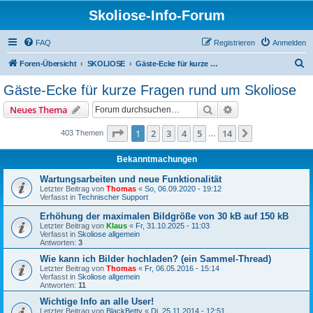
Skoliose-Info-Forum
FAQ
Registrieren
Anmelden
S
Foren-Übersicht
SKOLIOSE
Gäste-Ecke für kurze Fragen rund um Skoliose
u
Gäste-Ecke für kurze Fragen rund um Skoliose
c
Suche
Erweiterte Suche
Neues Thema
h
e
Seite
1
von
14
1
2
3
4
5
14
Nächste
403 Themen
…
Bekanntmachungen
Wartungsarbeiten und neue Funktionalität
Letzter Beitrag von
Thomas
«
So, 06.09.2020 - 19:12
Verfasst in
Technischer Support
Erhöhung der maximalen Bildgröße von 30 kB auf 150 kB
Letzter Beitrag von
Klaus
«
Fr, 31.10.2025 - 11:03
Verfasst in
Skoliose allgemein
Antworten:
3
Wie kann ich Bilder hochladen? (ein Sammel-Thread)
Letzter Beitrag von
Thomas
«
Fr, 06.05.2016 - 15:14
Verfasst in
Skoliose allgemein
Antworten:
11
Wichtige Info an alle User!
Letzter Beitrag von
BlackBetty
«
Di, 25.11.2014 - 12:51