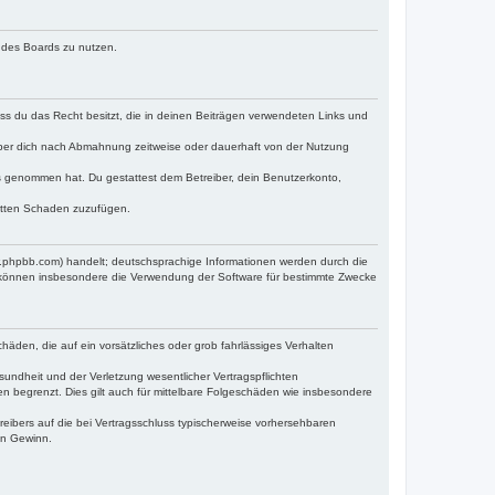
n des Boards zu nutzen.
dass du das Recht besitzt, die in deinen Beiträgen verwendeten Links und
iber dich nach Abmahnung zeitweise oder dauerhaft von der Nutzung
tnis genommen hat. Du gestattest dem Betreiber, dein Benutzerkonto,
ritten Schaden zuzufügen.
w.phpbb.com) handelt; deutschsprachige Informationen werden durch die
e können insbesondere die Verwendung der Software für bestimmte Zwecke
häden, die auf ein vorsätzliches oder grob fahrlässiges Verhalten
undheit und der Verletzung wesentlicher Vertragspflichten
n begrenzt. Dies gilt auch für mittelbare Folgeschäden wie insbesondere
eibers auf die bei Vertragsschluss typischerweise vorhersehbaren
en Gewinn.