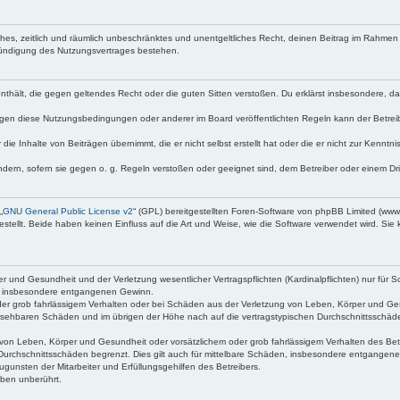
faches, zeitlich und räumlich unbeschränktes und unentgeltliches Recht, deinen Beitrag im Rahme
Kündigung des Nutzungsvertrages bestehen.
e enthält, die gegen geltendes Recht oder die guten Sitten verstoßen. Du erklärst insbesondere, 
egen diese Nutzungsbedingungen oder anderer im Board veröffentlichten Regeln kann der Betre
die Inhalte von Beiträgen übernimmt, die er nicht selbst erstellt hat oder die er nicht zur Kenn
ndern, sofern sie gegen o. g. Regeln verstoßen oder geeignet sind, dem Betreiber oder einem D
„
GNU General Public License v2
“ (GPL) bereitgestellten Foren-Software von phpBB Limited (ww
ellt. Beide haben keinen Einfluss auf die Art und Weise, wie die Software verwendet wird. Si
 und Gesundheit und der Verletzung wesentlicher Vertragspflichten (Kardinalpflichten) nur für Sc
wie insbesondere entgangenen Gewinn.
der grob fahrlässigem Verhalten oder bei Schäden aus der Verletzung von Leben, Körper und Ges
rhersehbaren Schäden und im übrigen der Höhe nach auf die vertragstypischen Durchschnittsschäde
von Leben, Körper und Gesundheit oder vorsätzlichem oder grob fahrlässigem Verhalten des Betr
Durchschnittsschäden begrenzt. Dies gilt auch für mittelbare Schäden, insbesondere entgangen
gunsten der Mitarbeiter und Erfüllungsgehilfen des Betreibers.
ben unberührt.