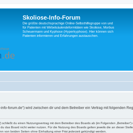
Skoliose-Info-Forum
Die größte deutschsprachige Online-Selbsthilfegruppe von und
für Patienten mit Wirbelsäulendeformitäten wie Skoliose, Morbus
Scheuermann und Kyphose (Hyperkyphose). Hier können sich
Patienten informieren und Erfahrungen austauschen.
se-info-forum.de“) wird zwischen dir und dem Betreiber ein Vertrag mit folgenden 
d“) schließt du einen Nutzungsvertrag mit dem Betreiber des Boards ab (im Folgenden „Betreiber“
du das Board nicht weiter nutzen. Für die Nutzung des Boards gelten jeweils die an dieser Stell
n von beiden Seiten ohne Einhaltung einer Frist jederzeit gekündigt werden.