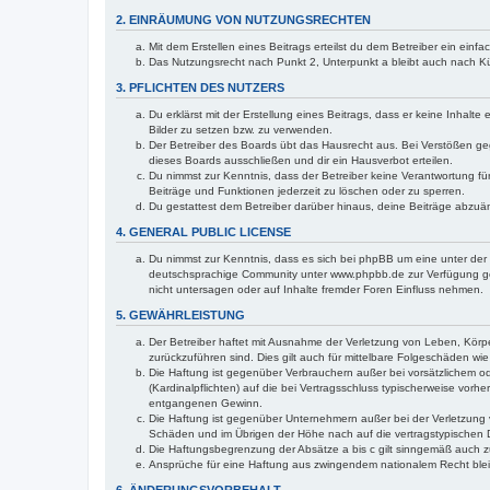
2. EINRÄUMUNG VON NUTZUNGSRECHTEN
Mit dem Erstellen eines Beitrags erteilst du dem Betreiber ein ein
Das Nutzungsrecht nach Punkt 2, Unterpunkt a bleibt auch nach 
3. PFLICHTEN DES NUTZERS
Du erklärst mit der Erstellung eines Beitrags, dass er keine Inhalt
Bilder zu setzen bzw. zu verwenden.
Der Betreiber des Boards übt das Hausrecht aus. Bei Verstößen g
dieses Boards ausschließen und dir ein Hausverbot erteilen.
Du nimmst zur Kenntnis, dass der Betreiber keine Verantwortung für 
Beiträge und Funktionen jederzeit zu löschen oder zu sperren.
Du gestattest dem Betreiber darüber hinaus, deine Beiträge abzuä
4. GENERAL PUBLIC LICENSE
Du nimmst zur Kenntnis, dass es sich bei phpBB um eine unter der 
deutschsprachige Community unter www.phpbb.de zur Verfügung gest
nicht untersagen oder auf Inhalte fremder Foren Einfluss nehmen.
5. GEWÄHRLEISTUNG
Der Betreiber haftet mit Ausnahme der Verletzung von Leben, Körper
zurückzuführen sind. Dies gilt auch für mittelbare Folgeschäden 
Die Haftung ist gegenüber Verbrauchern außer bei vorsätzlichem o
(Kardinalpflichten) auf die bei Vertragsschluss typischerweise vo
entgangenen Gewinn.
Die Haftung ist gegenüber Unternehmern außer bei der Verletzung 
Schäden und im Übrigen der Höhe nach auf die vertragstypischen 
Die Haftungsbegrenzung der Absätze a bis c gilt sinngemäß auch zu
Ansprüche für eine Haftung aus zwingendem nationalem Recht blei