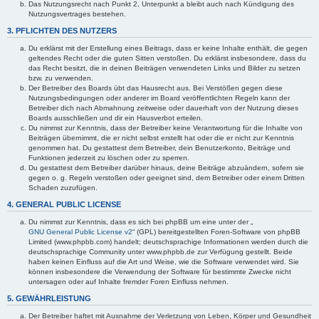
Das Nutzungsrecht nach Punkt 2, Unterpunkt a bleibt auch nach Kündigung des
Nutzungsvertrages bestehen.
3. PFLICHTEN DES NUTZERS
Du erklärst mit der Erstellung eines Beitrags, dass er keine Inhalte enthält, die gegen
geltendes Recht oder die guten Sitten verstoßen. Du erklärst insbesondere, dass du
das Recht besitzt, die in deinen Beiträgen verwendeten Links und Bilder zu setzen
bzw. zu verwenden.
Der Betreiber des Boards übt das Hausrecht aus. Bei Verstößen gegen diese
Nutzungsbedingungen oder anderer im Board veröffentlichten Regeln kann der
Betreiber dich nach Abmahnung zeitweise oder dauerhaft von der Nutzung dieses
Boards ausschließen und dir ein Hausverbot erteilen.
Du nimmst zur Kenntnis, dass der Betreiber keine Verantwortung für die Inhalte von
Beiträgen übernimmt, die er nicht selbst erstellt hat oder die er nicht zur Kenntnis
genommen hat. Du gestattest dem Betreiber, dein Benutzerkonto, Beiträge und
Funktionen jederzeit zu löschen oder zu sperren.
Du gestattest dem Betreiber darüber hinaus, deine Beiträge abzuändern, sofern sie
gegen o. g. Regeln verstoßen oder geeignet sind, dem Betreiber oder einem Dritten
Schaden zuzufügen.
4. GENERAL PUBLIC LICENSE
Du nimmst zur Kenntnis, dass es sich bei phpBB um eine unter der „
GNU General Public License v2
“ (GPL) bereitgestellten Foren-Software von phpBB
Limited (www.phpbb.com) handelt; deutschsprachige Informationen werden durch die
deutschsprachige Community unter www.phpbb.de zur Verfügung gestellt. Beide
haben keinen Einfluss auf die Art und Weise, wie die Software verwendet wird. Sie
können insbesondere die Verwendung der Software für bestimmte Zwecke nicht
untersagen oder auf Inhalte fremder Foren Einfluss nehmen.
5. GEWÄHRLEISTUNG
Der Betreiber haftet mit Ausnahme der Verletzung von Leben, Körper und Gesundheit