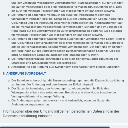
und der Verletzung wesentlicher Vertragspflichten (Kardinalpflichten) nur für Schäden,
die auf ein vorsätzliches oder grob fahrlässiges Verhalten zurückzuführen sind. Dies
gilt auch für mittelbare Folgeschäden wie insbesondere entgangenen Gewinn.
Die Haftung ist gegenüber Verbrauchern außer bei vorsätzlichem oder grob
fahrlässigem Verhalten oder bei Schäden aus der Verletzung von Leben, Körper und
Gesundheit und der Verletzung wesentlicher Vertragspflichten (Kardinalpflichten) auf
die bei Vertragsschluss typischerweise vorhersehbaren Schäden und im übrigen der
Höhe nach auf die vertragstypischen Durchschnittsschäden begrenzt. Dies gilt auch
für mittelbare Folgeschäden wie insbesondere entgangenen Gewinn.
Die Haftung ist gegenüber Unternehmern außer bei der Verletzung von Leben, Körper
und Gesundheit oder vorsätzlichem oder grob fahrlässigem Verhalten des Betreibers
auf die bei Vertragsschluss typischerweise vorhersehbaren Schäden und im Übrigen
der Höhe nach auf die vertragstypischen Durchschnittsschäden begrenzt. Dies gilt
auch für mittelbare Schäden, insbesondere entgangenen Gewinn.
Die Haftungsbegrenzung der Absätze a bis c gilt sinngemäß auch zugunsten der
Mitarbeiter und Erfüllungsgehilfen des Betreibers.
Ansprüche für eine Haftung aus zwingendem nationalem Recht bleiben unberührt.
6. ÄNDERUNGSVORBEHALT
Der Betreiber ist berechtigt, die Nutzungsbedingungen und die Datenschutzerklärung
zu ändern. Die Änderung wird dem Nutzer per E-Mail mitgeteilt.
Der Nutzer ist berechtigt, den Änderungen zu widersprechen. Im Falle des
Widerspruchs erlischt das zwischen dem Betreiber und dem Nutzer bestehende
Vertragsverhältnis mit sofortiger Wirkung.
Die Änderungen gelten als anerkannt und verbindlich, wenn der Nutzer den
Änderungen zugestimmt hat.
Informationen über den Umgang mit deinen persönlichen Daten sind in der
Datenschutzerklärung enthalten.