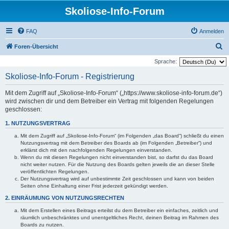
Skoliose-Info-Forum
FAQ
Anmelden
S
Foren-Übersicht
u
Sprache:
c
Skoliose-Info-Forum - Registrierung
h
Mit dem Zugriff auf „Skoliose-Info-Forum“ („https://www.skoliose-info-forum.de“)
e
wird zwischen dir und dem Betreiber ein Vertrag mit folgenden Regelungen
geschlossen:
1. NUTZUNGSVERTRAG
Mit dem Zugriff auf „Skoliose-Info-Forum“ (im Folgenden „das Board“) schließt du einen
Nutzungsvertrag mit dem Betreiber des Boards ab (im Folgenden „Betreiber“) und
erklärst dich mit den nachfolgenden Regelungen einverstanden.
Wenn du mit diesen Regelungen nicht einverstanden bist, so darfst du das Board
nicht weiter nutzen. Für die Nutzung des Boards gelten jeweils die an dieser Stelle
veröffentlichten Regelungen.
Der Nutzungsvertrag wird auf unbestimmte Zeit geschlossen und kann von beiden
Seiten ohne Einhaltung einer Frist jederzeit gekündigt werden.
2. EINRÄUMUNG VON NUTZUNGSRECHTEN
Mit dem Erstellen eines Beitrags erteilst du dem Betreiber ein einfaches, zeitlich und
räumlich unbeschränktes und unentgeltliches Recht, deinen Beitrag im Rahmen des
Boards zu nutzen.