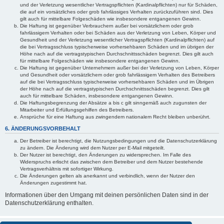
und der Verletzung wesentlicher Vertragspflichten (Kardinalpflichten) nur für Schäden,
die auf ein vorsätzliches oder grob fahrlässiges Verhalten zurückzuführen sind. Dies
gilt auch für mittelbare Folgeschäden wie insbesondere entgangenen Gewinn.
Die Haftung ist gegenüber Verbrauchern außer bei vorsätzlichem oder grob
fahrlässigem Verhalten oder bei Schäden aus der Verletzung von Leben, Körper und
Gesundheit und der Verletzung wesentlicher Vertragspflichten (Kardinalpflichten) auf
die bei Vertragsschluss typischerweise vorhersehbaren Schäden und im übrigen der
Höhe nach auf die vertragstypischen Durchschnittsschäden begrenzt. Dies gilt auch
für mittelbare Folgeschäden wie insbesondere entgangenen Gewinn.
Die Haftung ist gegenüber Unternehmern außer bei der Verletzung von Leben, Körper
und Gesundheit oder vorsätzlichem oder grob fahrlässigem Verhalten des Betreibers
auf die bei Vertragsschluss typischerweise vorhersehbaren Schäden und im Übrigen
der Höhe nach auf die vertragstypischen Durchschnittsschäden begrenzt. Dies gilt
auch für mittelbare Schäden, insbesondere entgangenen Gewinn.
Die Haftungsbegrenzung der Absätze a bis c gilt sinngemäß auch zugunsten der
Mitarbeiter und Erfüllungsgehilfen des Betreibers.
Ansprüche für eine Haftung aus zwingendem nationalem Recht bleiben unberührt.
6. ÄNDERUNGSVORBEHALT
Der Betreiber ist berechtigt, die Nutzungsbedingungen und die Datenschutzerklärung
zu ändern. Die Änderung wird dem Nutzer per E-Mail mitgeteilt.
Der Nutzer ist berechtigt, den Änderungen zu widersprechen. Im Falle des
Widerspruchs erlischt das zwischen dem Betreiber und dem Nutzer bestehende
Vertragsverhältnis mit sofortiger Wirkung.
Die Änderungen gelten als anerkannt und verbindlich, wenn der Nutzer den
Änderungen zugestimmt hat.
Informationen über den Umgang mit deinen persönlichen Daten sind in der
Datenschutzerklärung enthalten.