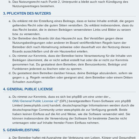
Das Nutzungsrecht nach Punkt 2, Unterpunkt a bleibt auch nach Kündigung des
Nutzungsvertrages bestehen.
3. PFLICHTEN DES NUTZERS
Du erklärst mit der Erstellung eines Beitrags, dass er keine Inhalte enthält, die gegen
geltendes Recht oder die guten Sitten verstoßen. Du erklärst insbesondere, dass du
das Recht besitzt, die in deinen Beiträgen verwendeten Links und Bilder zu setzen
bzw. zu verwenden.
Der Betreiber des Boards übt das Hausrecht aus. Bei Verstößen gegen diese
Nutzungsbedingungen oder anderer im Board veröffentlichten Regeln kann der
Betreiber dich nach Abmahnung zeitweise oder dauerhaft von der Nutzung dieses
Boards ausschließen und dir ein Hausverbot erteilen.
Du nimmst zur Kenntnis, dass der Betreiber keine Verantwortung für die Inhalte von
Beiträgen übernimmt, die er nicht selbst erstellt hat oder die er nicht zur Kenntnis
genommen hat. Du gestattest dem Betreiber, dein Benutzerkonto, Beiträge und
Funktionen jederzeit zu löschen oder zu sperren.
Du gestattest dem Betreiber darüber hinaus, deine Beiträge abzuändern, sofern sie
gegen o. g. Regeln verstoßen oder geeignet sind, dem Betreiber oder einem Dritten
Schaden zuzufügen.
4. GENERAL PUBLIC LICENSE
Du nimmst zur Kenntnis, dass es sich bei phpBB um eine unter der „
GNU General Public License v2
“ (GPL) bereitgestellten Foren-Software von phpBB
Limited (www.phpbb.com) handelt; deutschsprachige Informationen werden durch die
deutschsprachige Community unter www.phpbb.de zur Verfügung gestellt. Beide
haben keinen Einfluss auf die Art und Weise, wie die Software verwendet wird. Sie
können insbesondere die Verwendung der Software für bestimmte Zwecke nicht
untersagen oder auf Inhalte fremder Foren Einfluss nehmen.
5. GEWÄHRLEISTUNG
Der Betreiber haftet mit Ausnahme der Verletzung von Leben, Körper und Gesundheit