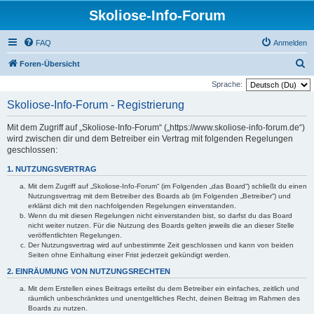
Skoliose-Info-Forum
FAQ
Anmelden
S
Foren-Übersicht
u
Sprache:
c
Skoliose-Info-Forum - Registrierung
h
Mit dem Zugriff auf „Skoliose-Info-Forum“ („https://www.skoliose-info-forum.de“)
e
wird zwischen dir und dem Betreiber ein Vertrag mit folgenden Regelungen
geschlossen:
1. NUTZUNGSVERTRAG
Mit dem Zugriff auf „Skoliose-Info-Forum“ (im Folgenden „das Board“) schließt du einen
Nutzungsvertrag mit dem Betreiber des Boards ab (im Folgenden „Betreiber“) und
erklärst dich mit den nachfolgenden Regelungen einverstanden.
Wenn du mit diesen Regelungen nicht einverstanden bist, so darfst du das Board
nicht weiter nutzen. Für die Nutzung des Boards gelten jeweils die an dieser Stelle
veröffentlichten Regelungen.
Der Nutzungsvertrag wird auf unbestimmte Zeit geschlossen und kann von beiden
Seiten ohne Einhaltung einer Frist jederzeit gekündigt werden.
2. EINRÄUMUNG VON NUTZUNGSRECHTEN
Mit dem Erstellen eines Beitrags erteilst du dem Betreiber ein einfaches, zeitlich und
räumlich unbeschränktes und unentgeltliches Recht, deinen Beitrag im Rahmen des
Boards zu nutzen.