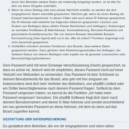
durch den Betreiber weitere Daten als notwendig festgelegt wurden, so ist dies für
dich vor deren Eingabe ersichtlich.
Wenn du einen Beitrag oder eine private Nachricht erstellst, so werden die dort
eingegebenen Daten ebenfalls gespeichert. Gleiches gilt, wenn du einen Beitrag als
Entwurf zwischenspeicherst. In diesen Fällen wird auch deine IP-Adresse gespeichert.
Die IP-Adresse wird weiterhin bei folgenden Aktionen gespeichert: Löschen und
Ändern von Beiträgen (dazu zählen Private Nachrichten und Umfragen), Änderungen
an zentralen Profildaten (E-Mail-Adresse, Kontoaktivierung, Benutzer-Passwort) und
gescheiterte Anmeldeversuche. Die von deinem Browser übermittelte Browser-
Kennzeichnung (User Agent) wird nur in der „Wer ist online?“-Funktion angezeigt und
nicht dauerhaft gespeichert.
Schließlich erfordern einzelne Funktionen des Boards, dass weitere Daten
gespeichert werden. Dazu gehören dein Abstimmungsverhalten bei Umfragen, der
Gelesen-Status von deinen Beiträgen oder explizit von dir gesetzte Lesezeichen oder
Benachrichtigungsfunktionen.
Dein Passwort wird mit einer Einwege-Verschlüsselung (Hash) gespeichert, so
dass es sicher ist. Jedoch wird dir empfohlen, dieses Passwort nicht auf einer
Vielzahl von Webseiten zu verwenden. Das Passwort ist dein Schlüssel zu
deinem Benutzerkonto für das Board, also geh mit ihm sorgsam um.
Insbesondere wird dich kein Vertreter des Betreibers, von phpBB Limited oder
ein Dritter berechtigterweise nach deinem Passwort fragen. Solltest du dein
Passwort vergessen haben, so kannst du die Funktion „Ich habe mein
Passwort vergessen“ benutzen. Die phpBB-Software fragt dich dann nach
deinem Benutzernamen und deiner E-Mail-Adresse und sendet anschließend
ein neu generiertes Passwort an diese Adresse, mit dem du dann auf das
Board zugreifen kannst.
GESTATTUNG DER DATENSPEICHERUNG
Du gestattest dem Betreiber, die von dir eingegebenen und oben näher