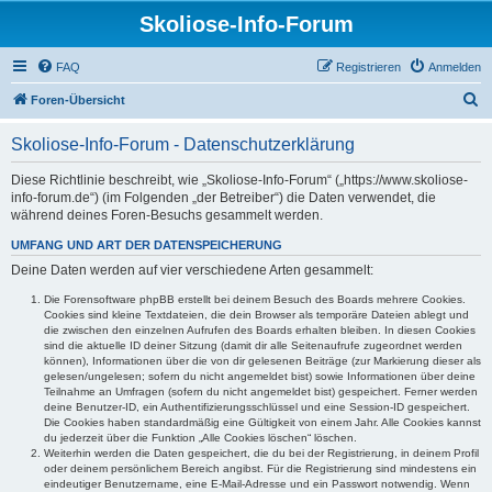
Skoliose-Info-Forum
FAQ
Registrieren
Anmelden
S
Foren-Übersicht
u
Skoliose-Info-Forum - Datenschutzerklärung
c
h
Diese Richtlinie beschreibt, wie „Skoliose-Info-Forum“ („https://www.skoliose-
info-forum.de“) (im Folgenden „der Betreiber“) die Daten verwendet, die
e
während deines Foren-Besuchs gesammelt werden.
UMFANG UND ART DER DATENSPEICHERUNG
Deine Daten werden auf vier verschiedene Arten gesammelt:
Die Forensoftware phpBB erstellt bei deinem Besuch des Boards mehrere Cookies.
Cookies sind kleine Textdateien, die dein Browser als temporäre Dateien ablegt und
die zwischen den einzelnen Aufrufen des Boards erhalten bleiben. In diesen Cookies
sind die aktuelle ID deiner Sitzung (damit dir alle Seitenaufrufe zugeordnet werden
können), Informationen über die von dir gelesenen Beiträge (zur Markierung dieser als
gelesen/ungelesen; sofern du nicht angemeldet bist) sowie Informationen über deine
Teilnahme an Umfragen (sofern du nicht angemeldet bist) gespeichert. Ferner werden
deine Benutzer-ID, ein Authentifizierungsschlüssel und eine Session-ID gespeichert.
Die Cookies haben standardmäßig eine Gültigkeit von einem Jahr. Alle Cookies kannst
du jederzeit über die Funktion „Alle Cookies löschen“ löschen.
Weiterhin werden die Daten gespeichert, die du bei der Registrierung, in deinem Profil
oder deinem persönlichem Bereich angibst. Für die Registrierung sind mindestens ein
eindeutiger Benutzername, eine E-Mail-Adresse und ein Passwort notwendig. Wenn