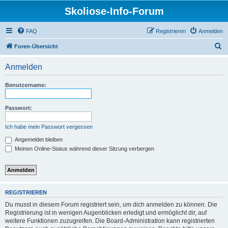
Skoliose-Info-Forum
FAQ
Registrieren
Anmelden
S
Foren-Übersicht
u
Anmelden
c
h
Benutzername:
e
Passwort:
Ich habe mein Passwort vergessen
Angemeldet bleiben
Meinen Online-Status während dieser Sitzung verbergen
REGISTRIEREN
Du musst in diesem Forum registriert sein, um dich anmelden zu können. Die
Registrierung ist in wenigen Augenblicken erledigt und ermöglicht dir, auf
weitere Funktionen zuzugreifen. Die Board-Administration kann registrierten