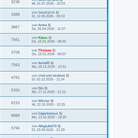
3236
Mi, 01.07.2026 - 20:53
von
SandraGrb
1688
Di, 12.05.2026 - 09:13
von
Amira
3867
So, 26.04.2026 - 11:07
von
Klaus
7561
Do, 15.01.2026 - 08:45
von
Thomas
3708
Do, 15.01.2026 - 00:07
von
Anna60
7583
Mo, 29.12.2025 - 12:51
von
cmd-und-skoliose
4792
Di, 02.12.2025 - 11:24
von
Bibi
5350
Mo, 17.11.2025 - 11:22
von
Wismar
6153
Mi, 22.10.2025 - 12:25
von
Gigantomsus
9888
Mo, 13.10.2025 - 19:20
von
Alfagiulia978
5794
Di, 23.09.2025 - 21:29