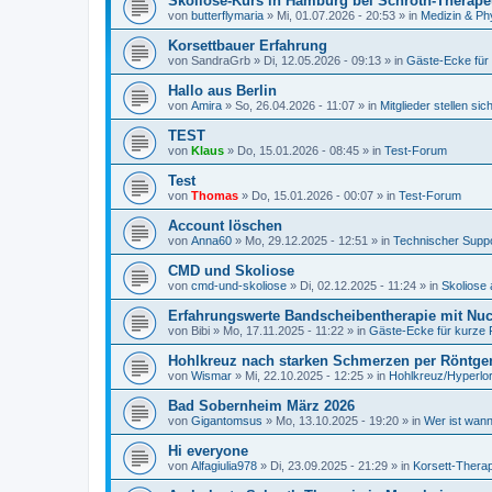
Skoliose-Kurs in Hamburg bei Schroth-Therape
von
butterflymaria
»
Mi, 01.07.2026 - 20:53
» in
Medizin & Ph
Korsettbauer Erfahrung
von
SandraGrb
»
Di, 12.05.2026 - 09:13
» in
Gäste-Ecke für
Hallo aus Berlin
von
Amira
»
So, 26.04.2026 - 11:07
» in
Mitglieder stellen sic
TEST
von
Klaus
»
Do, 15.01.2026 - 08:45
» in
Test-Forum
Test
von
Thomas
»
Do, 15.01.2026 - 00:07
» in
Test-Forum
Account löschen
von
Anna60
»
Mo, 29.12.2025 - 12:51
» in
Technischer Supp
CMD und Skoliose
von
cmd-und-skoliose
»
Di, 02.12.2025 - 11:24
» in
Skoliose 
Erfahrungswerte Bandscheibentherapie mit Nucl
von
Bibi
»
Mo, 17.11.2025 - 11:22
» in
Gäste-Ecke für kurze 
Hohlkreuz nach starken Schmerzen per Röntge
von
Wismar
»
Mi, 22.10.2025 - 12:25
» in
Hohlkreuz/Hyperlo
Bad Sobernheim März 2026
von
Gigantomsus
»
Mo, 13.10.2025 - 19:20
» in
Wer ist wann
Hi everyone
von
Alfagiulia978
»
Di, 23.09.2025 - 21:29
» in
Korsett-Therap