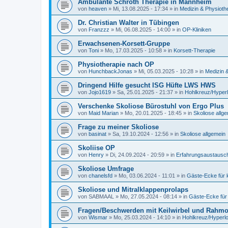
Ambulante Schroth Therapie in Mannheim
von
heaven
»
Mi, 13.08.2025 - 17:34
» in
Medizin & Physioth
Dr. Christian Walter in Tübingen
von
Franzzz
»
Mi, 06.08.2025 - 14:00
» in
OP-Kliniken
Erwachsenen-Korsett-Gruppe
von
Toni
»
Mo, 17.03.2025 - 10:58
» in
Korsett-Therapie
Physiotherapie nach OP
von
HunchbackJonas
»
Mi, 05.03.2025 - 10:28
» in
Medizin 
Dringend Hilfe gesucht ISG Hüfte LWS HWS
von
Jojo1619
»
Sa, 25.01.2025 - 21:37
» in
Hohlkreuz/Hyper
Verschenke Skoliose Bürostuhl von Ergo Plus
von
Maid Marian
»
Mo, 20.01.2025 - 18:45
» in
Skoliose allg
Frage zu meiner Skoliose
von
basinat
»
Sa, 19.10.2024 - 12:56
» in
Skoliose allgemein
Skoliise OP
von
Henry
»
Di, 24.09.2024 - 20:59
» in
Erfahrungsaustausch
Skoliose Umfrage
von
chanelsfd
»
Mo, 03.06.2024 - 11:01
» in
Gäste-Ecke für
Skoliose und Mitralklappenprolaps
von
SABMAAL
»
Mo, 27.05.2024 - 08:14
» in
Gäste-Ecke für
Fragen/Beschwerden mit Keilwirbel und Rahmo
von
Wismar
»
Mo, 25.03.2024 - 14:10
» in
Hohlkreuz/Hyperl