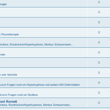
0
erapie
0
0
0
& Physiotherapie
0
lordose, Rundrücken/Hyperkyphose, Morbus Scheuermann...
0
emein
0
0
 und -berichte
0
 kurze Fragen rund um Hyperkyphose und andere WS-Deformitäten
0
 kurze Fragen rund um Skoliose
uni Korsett
0
ordose, Rundrücken/Hyperkyphose, Morbus Scheuermann...