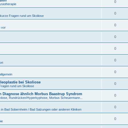
utin
0
ysiotherapie
0
 kurze Fragen rund um Skoliose
0
h vor
0
0
0
ort
0
allgemein
eoplastie bei Skoliose
0
Fragen rund um Skoliose
n Diagnose ähnlich Morbus Baastrup Syndrom
0
rdose, Rundrücken/Hyperkyphose, Morbus Scheuermann...
0
 in Bad Sobernheim / Bad Salzungen oder anderen Kliniken
0
ie