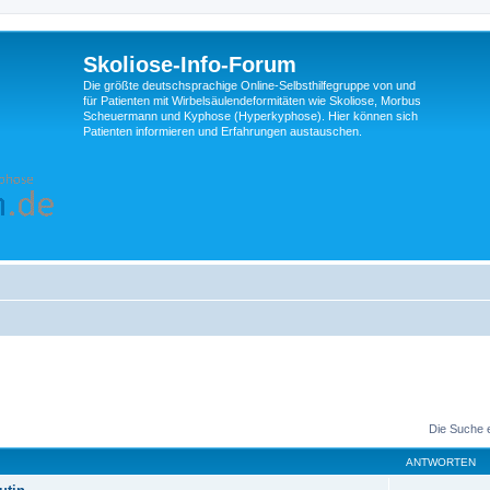
Skoliose-Info-Forum
Die größte deutschsprachige Online-Selbsthilfegruppe von und
für Patienten mit Wirbelsäulendeformitäten wie Skoliose, Morbus
Scheuermann und Kyphose (Hyperkyphose). Hier können sich
Patienten informieren und Erfahrungen austauschen.
Die Suche 
ANTWORTEN