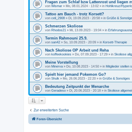
Fragen zum Schlaf bzw Lattenrost und liegen 
von
Wismar
»
Mo, 08.01.2024 - 13:02
» in
Hohlkreuz/Hyperl
Tattoo am Bauch - trotz Korsett?
von
celi_2908
»
Di, 19.09.2023 - 20:58
» in
Grüße & Sonstig
Schmerzen Skoliose
von
Rhodos21
»
Mi, 13.09.2023 - 19:04
» in
Erfahrungsausta
Termin Rahmouni 25.9.
von
san42
»
So, 10.09.2023 - 20:09
» in
Korsett-Therapie
Nach Skoliose OP Arbeit und Reha
von
koffeekookies
»
Do, 07.09.2023 - 17:29
» in
Skoliose all
Meine Vorstellung
von
Minerva
»
Do, 10.08.2023 - 14:50
» in
Mitglieder stellen 
Spielt hier jemand Pokemon Go?
von
Shulk
»
Mo, 26.06.2023 - 22:20
» in
Grüße & Sonstiges
Bedeutung Zeitpunkt der Menarche
von
Geradeso
»
Di, 20.06.2023 - 20:18
» in
Skoliose allgeme
Zur erweiterten Suche
Foren-Übersicht