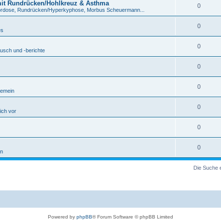
mit Rundrücken/Hohlkreuz & Asthma
0
ordose, Rundrücken/Hyperkyphose, Morbus Scheuermann...
0
es
0
usch und -berichte
0
0
gemein
0
sich vor
0
0
in
Die Suche 
Powered by
phpBB
® Forum Software © phpBB Limited