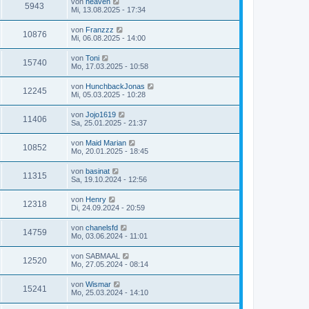
von
heaven
5943
Mi, 13.08.2025 - 17:34
von
Franzzz
10876
Mi, 06.08.2025 - 14:00
von
Toni
15740
Mo, 17.03.2025 - 10:58
von
HunchbackJonas
12245
Mi, 05.03.2025 - 10:28
von
Jojo1619
11406
Sa, 25.01.2025 - 21:37
von
Maid Marian
10852
Mo, 20.01.2025 - 18:45
von
basinat
11315
Sa, 19.10.2024 - 12:56
von
Henry
12318
Di, 24.09.2024 - 20:59
von
chanelsfd
14759
Mo, 03.06.2024 - 11:01
von
SABMAAL
12520
Mo, 27.05.2024 - 08:14
von
Wismar
15241
Mo, 25.03.2024 - 14:10