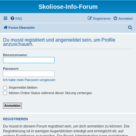
Skoliose-Info-Forum
FAQ
Registrieren
Anmelden
S
Foren-Übersicht
u
Du musst registriert und angemeldet sein, um Profile
c
anzuschauen.
h
Benutzername:
e
Passwort:
Ich habe mein Passwort vergessen
Angemeldet bleiben
Meinen Online-Status während dieser Sitzung verbergen
REGISTRIEREN
Du musst in diesem Forum registriert sein, um dich anmelden zu können. Die
Registrierung ist in wenigen Augenblicken erledigt und ermöglicht dir, auf
weitere Funktionen zuzugreifen. Die Board-Administration kann registrierten