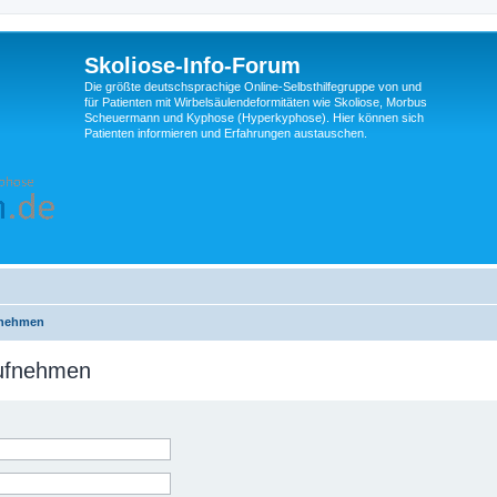
Skoliose-Info-Forum
Die größte deutschsprachige Online-Selbsthilfegruppe von und
für Patienten mit Wirbelsäulendeformitäten wie Skoliose, Morbus
Scheuermann und Kyphose (Hyperkyphose). Hier können sich
Patienten informieren und Erfahrungen austauschen.
fnehmen
aufnehmen