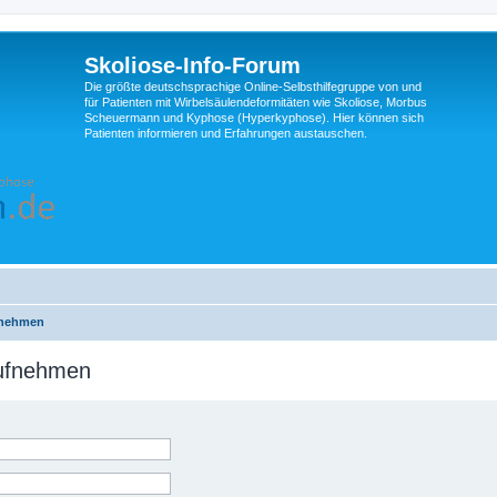
Skoliose-Info-Forum
Die größte deutschsprachige Online-Selbsthilfegruppe von und
für Patienten mit Wirbelsäulendeformitäten wie Skoliose, Morbus
Scheuermann und Kyphose (Hyperkyphose). Hier können sich
Patienten informieren und Erfahrungen austauschen.
fnehmen
aufnehmen