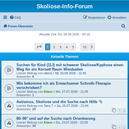
Skoliose-Info-Forum
FAQ
Registrieren
Anmelden
S
Foren-Übersicht
u
Aktuelle Zeit: Do, 06.08.2026 - 00:18
c
Seite
1
von
10
1
2
3
4
5
10
Nächste
h
…
e
Aktuelle Themen
Suchen für Kind (11J) mit schwerer Skoliose/Kyphose einen
Weg für ein Korsett Raum Wiesbaden
Letzter Beitrag von
olioroi
«
Mi, 05.08.2026 - 11:45
Antworten:
8
Wie bekomme ich als Erwachsener Schroth-Therapie
verschrieben?
Letzter Beitrag von
Klaus
«
Mo, 27.07.2026 - 11:28
Antworten:
1
Autismus, Skoliose und die Suche nach Hilfe
Letzter Beitrag von
Tara-T
«
Sa, 25.07.2026 - 21:04
Antworten:
29
1
2
80–90° und auf der Suche nach Orientierung
Letzter Beitrag von
Klaus
«
Do, 23.07.2026 - 22:03
Antworten:
30
1
2