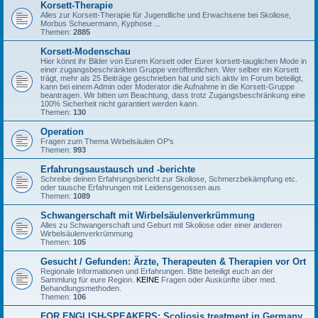
Korsett-Therapie
Alles zur Korsett-Therapie für Jugendliche und Erwachsene bei Skoliose,
Morbus Scheuermann, Kyphose ...
Themen:
2885
Korsett-Modenschau
Hier könnt ihr Bilder von Eurem Korsett oder Eurer korsett-tauglichen Mode in
einer zugangsbeschränkten Gruppe veröffentlichen. Wer selber ein Korsett
trägt, mehr als 25 Beiträge geschrieben hat und sich aktiv im Forum beteiligt,
kann bei einem Admin oder Moderator die Aufnahme in die Korsett-Gruppe
beantragen. Wir bitten um Beachtung, dass trotz Zugangsbeschränkung eine
100% Sicherheit nicht garantiert werden kann.
Themen:
130
Operation
Fragen zum Thema Wirbelsäulen OP's
Themen:
993
Erfahrungsaustausch und -berichte
Schreibe deinen Erfahrungsbericht zur Skoliose, Schmerzbekämpfung etc.
oder tausche Erfahrungen mit Leidensgenossen aus
Themen:
1089
Schwangerschaft mit Wirbelsäulenverkrümmung
Alles zu Schwangerschaft und Geburt mit Skoliose oder einer anderen
Wirbelsäulenverkrümmung
Themen:
105
Gesucht / Gefunden: Ärzte, Therapeuten & Therapien vor Ort
Regionale Informationen und Erfahrungen. Bitte beteiligt euch an der
Sammlung für eure Region.
KEINE
Fragen oder Auskünfte über med.
Behandlungsmethoden.
Themen:
106
FOR ENGLISH-SPEAKERS: Scoliosis treatment in Germany