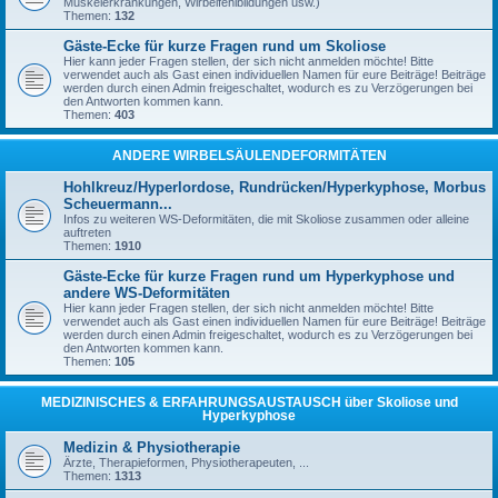
Muskelerkrankungen, Wirbelfehlbildungen usw.)
Themen:
132
Gäste-Ecke für kurze Fragen rund um Skoliose
Hier kann jeder Fragen stellen, der sich nicht anmelden möchte! Bitte
verwendet auch als Gast einen individuellen Namen für eure Beiträge! Beiträge
werden durch einen Admin freigeschaltet, wodurch es zu Verzögerungen bei
den Antworten kommen kann.
Themen:
403
ANDERE WIRBELSÄULENDEFORMITÄTEN
Hohlkreuz/Hyperlordose, Rundrücken/Hyperkyphose, Morbus
Scheuermann...
Infos zu weiteren WS-Deformitäten, die mit Skoliose zusammen oder alleine
auftreten
Themen:
1910
Gäste-Ecke für kurze Fragen rund um Hyperkyphose und
andere WS-Deformitäten
Hier kann jeder Fragen stellen, der sich nicht anmelden möchte! Bitte
verwendet auch als Gast einen individuellen Namen für eure Beiträge! Beiträge
werden durch einen Admin freigeschaltet, wodurch es zu Verzögerungen bei
den Antworten kommen kann.
Themen:
105
MEDIZINISCHES & ERFAHRUNGSAUSTAUSCH über Skoliose und
Hyperkyphose
Medizin & Physiotherapie
Ärzte, Therapieformen, Physiotherapeuten, ...
Themen:
1313