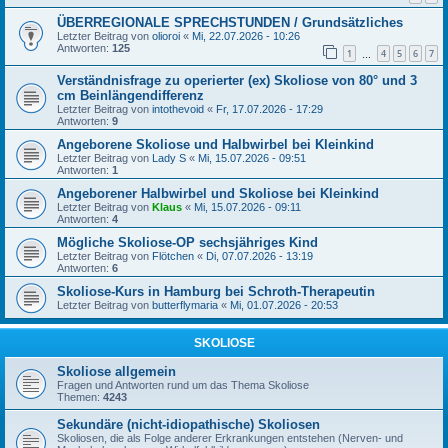
ÜBERREGIONALE SPRECHSTUNDEN / Grundsätzliches
Letzter Beitrag von
olioroi
«
Mi, 22.07.2026 - 10:26
Antworten:
125
1
4
5
6
7
…
Verständnisfrage zu operierter (ex) Skoliose von 80° und 3
cm Beinlängendifferenz
Letzter Beitrag von
intothevoid
«
Fr, 17.07.2026 - 17:29
Antworten:
9
Angeborene Skoliose und Halbwirbel bei Kleinkind
Letzter Beitrag von
Lady S
«
Mi, 15.07.2026 - 09:51
Antworten:
1
Angeborener Halbwirbel und Skoliose bei Kleinkind
Letzter Beitrag von
Klaus
«
Mi, 15.07.2026 - 09:11
Antworten:
4
Mögliche Skoliose-OP sechsjähriges Kind
Letzter Beitrag von
Flötchen
«
Di, 07.07.2026 - 13:19
Antworten:
6
Skoliose-Kurs in Hamburg bei Schroth-Therapeutin
Letzter Beitrag von
butterflymaria
«
Mi, 01.07.2026 - 20:53
SKOLIOSE
Skoliose allgemein
Fragen und Antworten rund um das Thema Skoliose
Themen:
4243
Sekundäre (nicht-idiopathische) Skoliosen
Skoliosen, die als Folge anderer Erkrankungen entstehen (Nerven- und