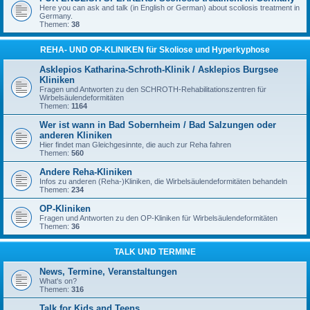
Here you can ask and talk (in English or German) about scoliosis treatment in
Germany.
Themen:
38
REHA- UND OP-KLINIKEN für Skoliose und Hyperkyphose
Asklepios Katharina-Schroth-Klinik / Asklepios Burgsee
Kliniken
Fragen und Antworten zu den SCHROTH-Rehabilitationszentren für
Wirbelsäulendeformitäten
Themen:
1164
Wer ist wann in Bad Sobernheim / Bad Salzungen oder
anderen Kliniken
Hier findet man Gleichgesinnte, die auch zur Reha fahren
Themen:
560
Andere Reha-Kliniken
Infos zu anderen (Reha-)Kliniken, die Wirbelsäulendeformitäten behandeln
Themen:
234
OP-Kliniken
Fragen und Antworten zu den OP-Kliniken für Wirbelsäulendeformitäten
Themen:
36
TALK UND TERMINE
News, Termine, Veranstaltungen
What's on?
Themen:
316
Talk for Kids and Teens