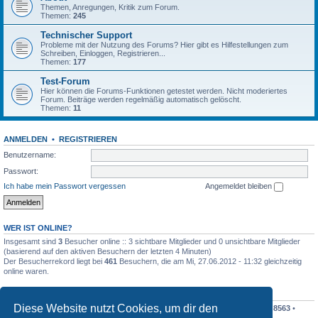
Themen, Anregungen, Kritik zum Forum.
Themen:
245
Technischer Support
Probleme mit der Nutzung des Forums? Hier gibt es Hilfestellungen zum
Schreiben, Einloggen, Registrieren...
Themen:
177
Test-Forum
Hier können die Forums-Funktionen getestet werden. Nicht moderiertes
Forum. Beiträge werden regelmäßig automatisch gelöscht.
Themen:
11
ANMELDEN
•
REGISTRIEREN
Benutzername:
Passwort:
Ich habe mein Passwort vergessen
Angemeldet bleiben
WER IST ONLINE?
Insgesamt sind
3
Besucher online :: 3 sichtbare Mitglieder und 0 unsichtbare Mitglieder
(basierend auf den aktiven Besuchern der letzten 4 Minuten)
Der Besucherrekord liegt bei
461
Besuchern, die am Mi, 27.06.2012 - 11:32 gleichzeitig
online waren.
STATISTIK
Diese Website nutzt Cookies, um dir den
Beiträge insgesamt
198410
• Themen insgesamt
19195
• Mitglieder insgesamt
8563
•