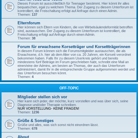
Dieses Forum ist ausschließlich für Teenager bestimmt. Hier könnt ihr alles
bequatschen, egal zu welchem Thema. Der Zugang zu diesem Unterforum ist
kontrolliert, die Freischaltung erfolgt auf Anfrage durch einen Admin.
Themen:
137
Elternforum
Hier können sich Eltern von Kindern, die von Wirbelsäulendeformität betroffen
sind, austauschen. Der Zugang zu diesem Unterforum ist kontrolliert, die
Freischaltung erfolgt auf Anfrage durch einen Admin.
Themen:
38
Forum für erwachsene Korsetträger und Korsettträgerinnen
In diesem Forum können sich die Forumsmitgleider austauschen, die als
Erwachsene, d.h. hier ab dem Alter von ca. 20 Jahren, ein Korsett verordnet
bekommen haben. Falls Ihr zu diesem Userkreis gehört und bereits
mindestens fünf Beiträge im Forum geschrieben habt, schreibt eine Mail an
einen/eine der Admins, am besten an Thomas, der auch das Unterforum
administriert, damit Ihr in die entsprechende Gruppe aufgenommen werdet und
das Unterforum besuchen könnt.
Themen:
4
OFF-TOPIC
Mitglieder stellen sich vor
Hier kann sich jeder, der möchte, kurz vorstellen und was über sich, seine
Diagnose und/oder Therapie schreiben.
NUR VORSTELLUNG- KEINE FRAGEN!
Themen:
1236
Grüße & Sonstiges
Grüße und alles, was sich sonst nicht einordnen lässt.
Themen:
678
About