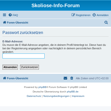
Skoliose-Info-Forum
FAQ
Registrieren
Anmelden
S
Foren-Übersicht
u
Passwort zurücksetzen
c
h
E-Mail-Adresse:
Du musst die E-Mail-Adresse angeben, die in deinem Profil hinterlegt ist. Diese hast du
e
bei der Registrierung angegeben oder nachträglich in deinem persönlichen Bereich
geändert.
Foren-Übersicht
Alle Zeiten sind
UTC+02:00
Powered by
phpBB
® Forum Software © phpBB Limited
Deutsche Übersetzung durch
phpBB.de
Datenschutz
|
Nutzungsbedingungen
|
Impressum