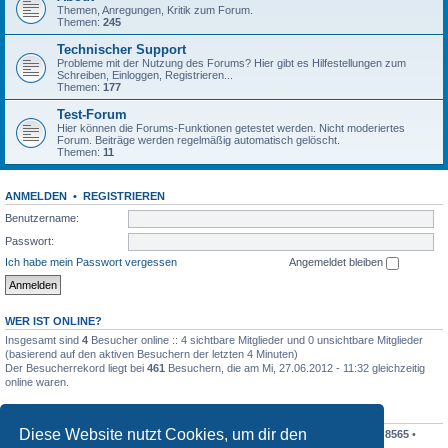
Themen, Anregungen, Kritik zum Forum.
Themen:
245
Technischer Support
Probleme mit der Nutzung des Forums? Hier gibt es Hilfestellungen zum
Schreiben, Einloggen, Registrieren...
Themen:
177
Test-Forum
Hier können die Forums-Funktionen getestet werden. Nicht moderiertes
Forum. Beiträge werden regelmäßig automatisch gelöscht.
Themen:
11
ANMELDEN
•
REGISTRIEREN
Benutzername:
Passwort:
Ich habe mein Passwort vergessen
Angemeldet bleiben
WER IST ONLINE?
Insgesamt sind
4
Besucher online :: 4 sichtbare Mitglieder und 0 unsichtbare Mitglieder
(basierend auf den aktiven Besuchern der letzten 4 Minuten)
Der Besucherrekord liegt bei
461
Besuchern, die am Mi, 27.06.2012 - 11:32 gleichzeitig
online waren.
STATISTIK
Diese Website nutzt Cookies, um dir den
Beiträge insgesamt
198410
• Themen insgesamt
19195
• Mitglieder insgesamt
8565
•