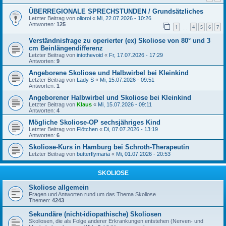
ÜBERREGIONALE SPRECHSTUNDEN / Grundsätzliches
Letzter Beitrag von
olioroi
«
Mi, 22.07.2026 - 10:26
Antworten:
125
1
4
5
6
7
…
Verständnisfrage zu operierter (ex) Skoliose von 80° und 3
cm Beinlängendifferenz
Letzter Beitrag von
intothevoid
«
Fr, 17.07.2026 - 17:29
Antworten:
9
Angeborene Skoliose und Halbwirbel bei Kleinkind
Letzter Beitrag von
Lady S
«
Mi, 15.07.2026 - 09:51
Antworten:
1
Angeborener Halbwirbel und Skoliose bei Kleinkind
Letzter Beitrag von
Klaus
«
Mi, 15.07.2026 - 09:11
Antworten:
4
Mögliche Skoliose-OP sechsjähriges Kind
Letzter Beitrag von
Flötchen
«
Di, 07.07.2026 - 13:19
Antworten:
6
Skoliose-Kurs in Hamburg bei Schroth-Therapeutin
Letzter Beitrag von
butterflymaria
«
Mi, 01.07.2026 - 20:53
SKOLIOSE
Skoliose allgemein
Fragen und Antworten rund um das Thema Skoliose
Themen:
4243
Sekundäre (nicht-idiopathische) Skoliosen
Skoliosen, die als Folge anderer Erkrankungen entstehen (Nerven- und