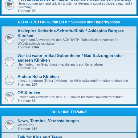
Here you can ask and talk (in English or German) about scoliosis treatment in
Germany.
Themen:
38
REHA- UND OP-KLINIKEN für Skoliose und Hyperkyphose
Asklepios Katharina-Schroth-Klinik / Asklepios Burgsee
Kliniken
Fragen und Antworten zu den SCHROTH-Rehabilitationszentren für
Wirbelsäulendeformitäten
Themen:
1164
Wer ist wann in Bad Sobernheim / Bad Salzungen oder
anderen Kliniken
Hier findet man Gleichgesinnte, die auch zur Reha fahren
Themen:
560
Andere Reha-Kliniken
Infos zu anderen (Reha-)Kliniken, die Wirbelsäulendeformitäten behandeln
Themen:
234
OP-Kliniken
Fragen und Antworten zu den OP-Kliniken für Wirbelsäulendeformitäten
Themen:
36
TALK UND TERMINE
News, Termine, Veranstaltungen
What's on?
Themen:
316
Talk for Kids and Teens