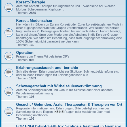
Korsett-Therapie
Alles zur Korsett-Therapie für Jugendliche und Erwachsene bei Skoliose,
Morbus Scheuermann, Kyphose ...
Themen:
2885
Korsett-Modenschau
Hier könnt ihr Bilder von Eurem Korsett oder Eurer korsett-tauglichen Mode in
einer zugangsbeschränkten Gruppe veröffentlichen. Wer selber ein Korsett
trägt, mehr als 25 Beiträge geschrieben hat und sich aktiv im Forum beteiligt,
kann bei einem Admin oder Moderator die Aufnahme in die Korsett-Gruppe
beantragen. Wir bitten um Beachtung, dass trotz Zugangsbeschränkung eine
100% Sicherheit nicht garantiert werden kann.
Themen:
130
Operation
Fragen zum Thema Wirbelsäulen OP's
Themen:
993
Erfahrungsaustausch und -berichte
Schreibe deinen Erfahrungsbericht zur Skoliose, Schmerzbekämpfung etc.
oder tausche Erfahrungen mit Leidensgenossen aus
Themen:
1089
Schwangerschaft mit Wirbelsäulenverkrümmung
Alles zu Schwangerschaft und Geburt mit Skoliose oder einer anderen
Wirbelsäulenverkrümmung
Themen:
105
Gesucht / Gefunden: Ärzte, Therapeuten & Therapien vor Ort
Regionale Informationen und Erfahrungen. Bitte beteiligt euch an der
Sammlung für eure Region.
KEINE
Fragen oder Auskünfte über med.
Behandlungsmethoden.
Themen:
106
FOR ENGLISH-SPEAKERS: Scoliosis treatment in Germany