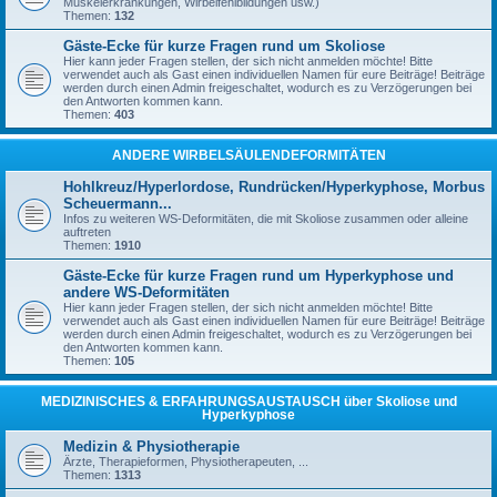
Muskelerkrankungen, Wirbelfehlbildungen usw.)
Themen:
132
Gäste-Ecke für kurze Fragen rund um Skoliose
Hier kann jeder Fragen stellen, der sich nicht anmelden möchte! Bitte
verwendet auch als Gast einen individuellen Namen für eure Beiträge! Beiträge
werden durch einen Admin freigeschaltet, wodurch es zu Verzögerungen bei
den Antworten kommen kann.
Themen:
403
ANDERE WIRBELSÄULENDEFORMITÄTEN
Hohlkreuz/Hyperlordose, Rundrücken/Hyperkyphose, Morbus
Scheuermann...
Infos zu weiteren WS-Deformitäten, die mit Skoliose zusammen oder alleine
auftreten
Themen:
1910
Gäste-Ecke für kurze Fragen rund um Hyperkyphose und
andere WS-Deformitäten
Hier kann jeder Fragen stellen, der sich nicht anmelden möchte! Bitte
verwendet auch als Gast einen individuellen Namen für eure Beiträge! Beiträge
werden durch einen Admin freigeschaltet, wodurch es zu Verzögerungen bei
den Antworten kommen kann.
Themen:
105
MEDIZINISCHES & ERFAHRUNGSAUSTAUSCH über Skoliose und
Hyperkyphose
Medizin & Physiotherapie
Ärzte, Therapieformen, Physiotherapeuten, ...
Themen:
1313