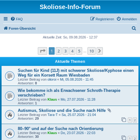
Skoliose-Info-Forum
FAQ
Registrieren
Anmelden
S
Foren-Übersicht
u
Aktuelle Zeit: So, 09.08.2026 - 12:37
c
Seite
1
von
10
1
2
3
4
5
10
Nächste
h
…
e
Aktuelle Themen
Suchen für Kind (11J) mit schwerer Skoliose/Kyphose einen
Weg für ein Korsett Raum Wiesbaden
Letzter Beitrag von
olioroi
«
Mi, 05.08.2026 - 11:45
Antworten:
8
Wie bekomme ich als Erwachsener Schroth-Therapie
verschrieben?
Letzter Beitrag von
Klaus
«
Mo, 27.07.2026 - 11:28
Antworten:
1
Autismus, Skoliose und die Suche nach Hilfe
Letzter Beitrag von
Tara-T
«
Sa, 25.07.2026 - 21:04
Antworten:
29
1
2
80–90° und auf der Suche nach Orientierung
Letzter Beitrag von
Klaus
«
Do, 23.07.2026 - 22:03
Antworten:
30
1
2