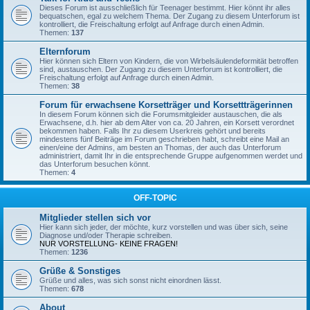
Dieses Forum ist ausschließlich für Teenager bestimmt. Hier könnt ihr alles
bequatschen, egal zu welchem Thema. Der Zugang zu diesem Unterforum ist
kontrolliert, die Freischaltung erfolgt auf Anfrage durch einen Admin.
Themen:
137
Elternforum
Hier können sich Eltern von Kindern, die von Wirbelsäulendeformität betroffen
sind, austauschen. Der Zugang zu diesem Unterforum ist kontrolliert, die
Freischaltung erfolgt auf Anfrage durch einen Admin.
Themen:
38
Forum für erwachsene Korsetträger und Korsettträgerinnen
In diesem Forum können sich die Forumsmitgleider austauschen, die als
Erwachsene, d.h. hier ab dem Alter von ca. 20 Jahren, ein Korsett verordnet
bekommen haben. Falls Ihr zu diesem Userkreis gehört und bereits
mindestens fünf Beiträge im Forum geschrieben habt, schreibt eine Mail an
einen/eine der Admins, am besten an Thomas, der auch das Unterforum
administriert, damit Ihr in die entsprechende Gruppe aufgenommen werdet und
das Unterforum besuchen könnt.
Themen:
4
OFF-TOPIC
Mitglieder stellen sich vor
Hier kann sich jeder, der möchte, kurz vorstellen und was über sich, seine
Diagnose und/oder Therapie schreiben.
NUR VORSTELLUNG- KEINE FRAGEN!
Themen:
1236
Grüße & Sonstiges
Grüße und alles, was sich sonst nicht einordnen lässt.
Themen:
678
About