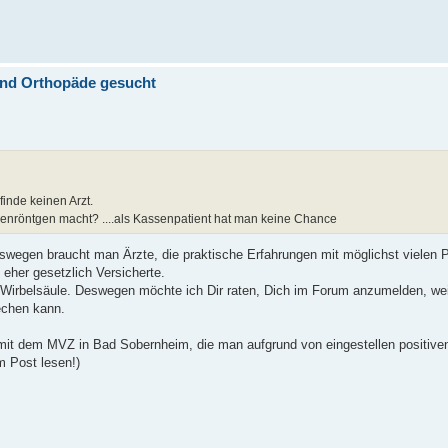
end Orthopäde gesucht
inde keinen Arzt.
enröntgen macht? ....als Kassenpatient hat man keine Chance
swegen braucht man Ärzte, die praktische Erfahrungen mit möglichst vielen Pa
 eher gesetzlich Versicherte.
 Wirbelsäule. Deswegen möchte ich Dir raten, Dich im Forum anzumelden, weil
rechen kann.
t mit dem MVZ in Bad Sobernheim, die man aufgrund von eingestellen positive
m Post lesen!)