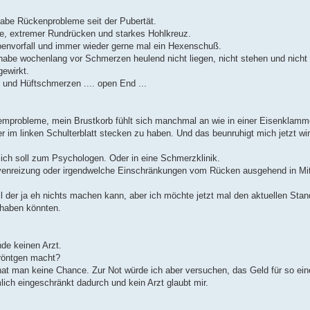
habe Rückenprobleme seit der Pubertät.
e, extremer Rundrücken und starkes Hohlkreuz.
benvorfall und immer wieder gerne mal ein Hexenschuß.
, habe wochenlang vor Schmerzen heulend nicht liegen, nicht stehen und nicht
ewirkt.
und Hüftschmerzen .... open End ...
emprobleme, mein Brustkorb fühlt sich manchmal an wie in einer Eisenklamm
im linken Schulterblatt stecken zu haben. Und das beunruhigt mich jetzt wir
 ich soll zum Psychologen. Oder in eine Schmerzklinik.
ervenreizung oder irgendwelche Einschränkungen vom Rücken ausgehend in Mi
il der ja eh nichts machen kann, aber ich möchte jetzt mal den aktuellen Sta
 haben könnten.
de keinen Arzt.
röntgen macht?
nt hat man keine Chance. Zur Not würde ich aber versuchen, das Geld für so ei
ch eingeschränkt dadurch und kein Arzt glaubt mir.