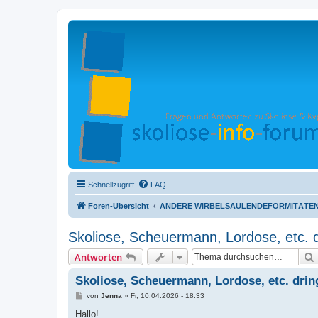
Schnellzugriff
FAQ
Foren-Übersicht
ANDERE WIRBELSÄULENDEFORMITÄTE
Skoliose, Scheuermann, Lordose, etc. 
Antworten
Skoliose, Scheuermann, Lordose, etc. dri
B
von
Jenna
»
Fr, 10.04.2026 - 18:33
e
i
Hallo!