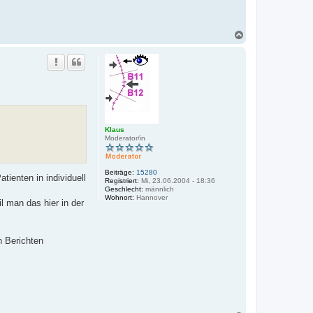
N
a
c
h
o
b
e
n
Klaus
Moderator/in
Beiträge:
15280
tienten in individuell
Registriert:
Mi, 23.06.2004 - 18:36
Geschlecht:
männlich
Wohnort:
Hannover
 man das hier in der
n Berichten