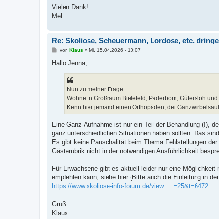
Vielen Dank!
Mel
Re: Skoliose, Scheuermann, Lordose, etc. dring
B
von
Klaus
»
Mi, 15.04.2026 - 10:07
e
i
Hallo Jenna,
t
r
a
g
Nun zu meiner Frage:
Wohne in Großraum Bielefeld, Paderborn, Gütersloh und f
Kenn hier jemand einen Orthopäden, der Ganzwirbelsäul
Eine Ganz-Aufnahme ist nur ein Teil der Behandlung (!), de
ganz unterschiedlichen Situationen haben sollten. Das sind
Es gibt keine Pauschalität beim Thema Fehlstellungen der
Gästerubrik nicht in der notwendigen Ausführlichkeit besp
Für Erwachsene gibt es aktuell leider nur eine Möglichkei
empfehlen kann, siehe hier (Bitte auch die Einleitung in de
https://www.skoliose-info-forum.de/view ... =25&t=6472
Gruß
Klaus