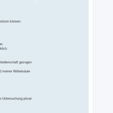
 sitzen können.
er.
klich.
tleidenschaft gezogen
nd meiner Wirbelsäule
ne Untersuchung privat