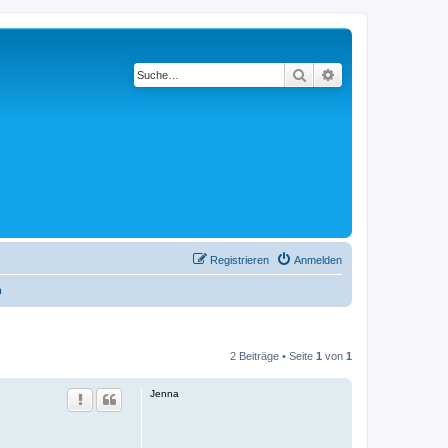
Suche
Erweiterte Suche
Registrieren
Anmelden
n
2 Beiträge • Seite
1
von
1
Jenna