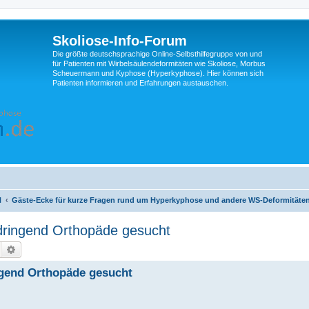
Skoliose-Info-Forum
Die größte deutschsprachige Online-Selbsthilfegruppe von und
für Patienten mit Wirbelsäulendeformitäten wie Skoliose, Morbus
Scheuermann und Kyphose (Hyperkyphose). Hier können sich
Patienten informieren und Erfahrungen austauschen.
N
Gäste-Ecke für kurze Fragen rund um Hyperkyphose und andere WS-Deformitäte
dringend Orthopäde gesucht
Suche
Erweiterte Suche
ngend Orthopäde gesucht