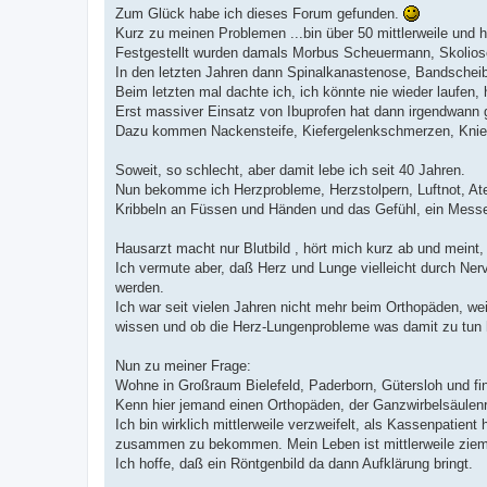
t
Zum Glück habe ich dieses Forum gefunden.
r
a
Kurz zu meinen Problemen ...bin über 50 mittlerweile und 
g
Festgestellt wurden damals Morbus Scheuermann, Skolios
In den letzten Jahren dann Spinalkanastenose, Bandschei
Beim letzten mal dachte ich, ich könnte nie wieder laufen
Erst massiver Einsatz von Ibuprofen hat dann irgendwann g
Dazu kommen Nackensteife, Kiefergelenkschmerzen, Knie 
Soweit, so schlecht, aber damit lebe ich seit 40 Jahren.
Nun bekomme ich Herzprobleme, Herzstolpern, Luftnot, At
Kribbeln an Füssen und Händen und das Gefühl, ein Messer 
Hausarzt macht nur Blutbild , hört mich kurz ab und meint,
Ich vermute aber, daß Herz und Lunge vielleicht durch N
werden.
Ich war seit vielen Jahren nicht mehr beim Orthopäden, we
wissen und ob die Herz-Lungenprobleme was damit zu tun
Nun zu meiner Frage:
Wohne in Großraum Bielefeld, Paderborn, Gütersloh und fin
Kenn hier jemand einen Orthopäden, der Ganzwirbelsäulen
Ich bin wirklich mittlerweile verzweifelt, als Kassenpatie
zusammen zu bekommen. Mein Leben ist mittlerweile ziemli
Ich hoffe, daß ein Röntgenbild da dann Aufklärung bringt.