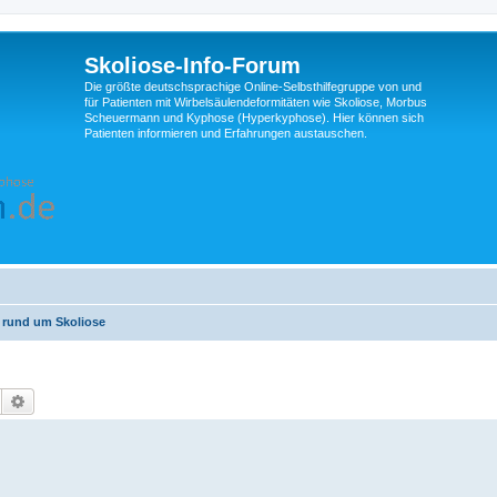
Skoliose-Info-Forum
Die größte deutschsprachige Online-Selbsthilfegruppe von und
für Patienten mit Wirbelsäulendeformitäten wie Skoliose, Morbus
Scheuermann und Kyphose (Hyperkyphose). Hier können sich
Patienten informieren und Erfahrungen austauschen.
 rund um Skoliose
Suche
Erweiterte Suche