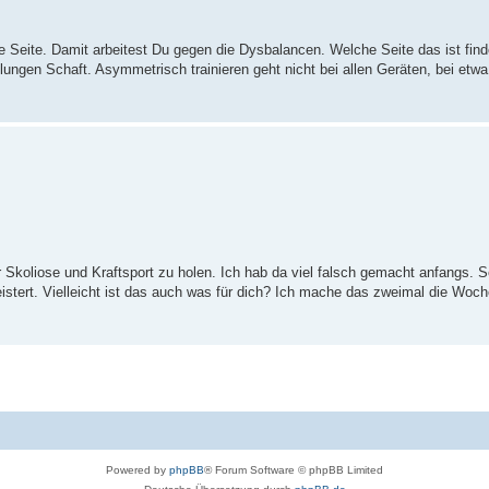
e Seite. Damit arbeitest Du gegen die Dysbalancen. Welche Seite das ist find
ungen Schaft. Asymmetrisch trainieren geht nicht bei allen Geräten, bei etwa
ür Skoliose und Kraftsport zu holen. Ich hab da viel falsch gemacht anfangs. Se
eistert. Vielleicht ist das auch was für dich? Ich mache das zweimal die Woc
Powered by
phpBB
® Forum Software © phpBB Limited