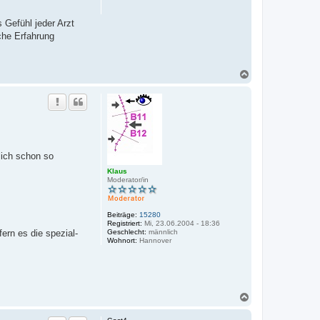
 Gefühl jeder Arzt
che Erfahrung
N
a
c
h
o
b
e
n
lich schon so
Klaus
Moderator/in
Beiträge:
15280
Registriert:
Mi, 23.06.2004 - 18:36
ern es die spezial-
Geschlecht:
männlich
Wohnort:
Hannover
N
a
c