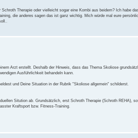
 Schroth Therapie oder vielleicht sogar eine Kombi aus beidem? Ich habe das
raining, die anderes sagen das ist ganz wichtig. Mich würde mal eure persönli
oll..
inem Arzt erstellt. Deshalb der Hinweis, dass das Thema Skoliose grundsätz
twendigen Ausführlichkeit behandeln kann.
ldest und Deine Situation in der Rubrik "Skoliose allgemein" schilderst.
uellen Sitution ab. Grundsätzlich, erst Schroth Therapie (Schroth REHA), sof
sster Kraftsport bzw. Fitness-Training.