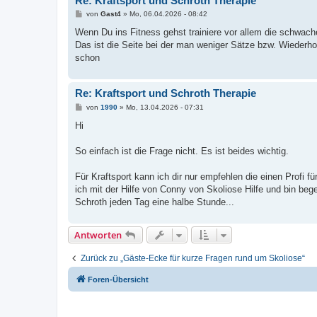
Re: Kraftsport und Schroth Therapie
B
von
Gast4
»
Mo, 06.04.2026 - 08:42
e
i
Wenn Du ins Fitness gehst trainiere vor allem die schwach
t
Das ist die Seite bei der man weniger Sätze bzw. Wiederhol
r
a
schon
g
Re: Kraftsport und Schroth Therapie
B
von
1990
»
Mo, 13.04.2026 - 07:31
e
i
Hi
t
r
a
So einfach ist die Frage nicht. Es ist beides wichtig.
g
Für Kraftsport kann ich dir nur empfehlen die einen Profi f
ich mit der Hilfe von Conny von Skoliose Hilfe und bin beg
Schroth jeden Tag eine halbe Stunde...
Antworten
Zurück zu „Gäste-Ecke für kurze Fragen rund um Skoliose“
Foren-Übersicht