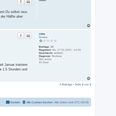
Gast4
h
o
b
est Du selbst raus.
e
 der Hälfte aber
n
N
a
c
1990
h
Newbie
o
b
Beiträge:
28
e
Registriert:
Mo, 27.01.2025 - 14:29
n
Geschlecht:
weiblich
Diagnose:
Skoliose
3bh rechts
45 Grad
it Januar trainiere
he 1.5 Stunden und
N
a
4 Beiträge • Seite
1
von
1
c
h
o
b
e
Kontakt
Alle Cookies löschen
Alle Zeiten sind
UTC+02:00
n