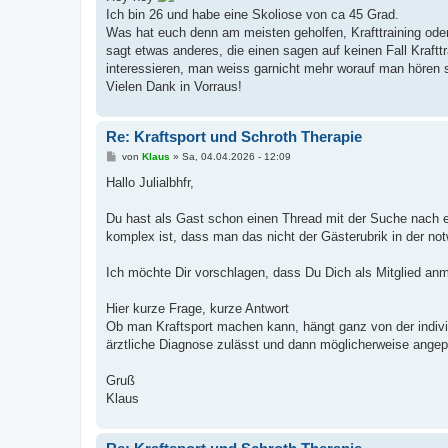
t
Ich bin 26 und habe eine Skoliose von ca 45 Grad.
r
a
Was hat euch denn am meisten geholfen, Krafttraining oder
g
sagt etwas anderes, die einen sagen auf keinen Fall Kraftt
interessieren, man weiss garnicht mehr worauf man hören s
Vielen Dank in Vorraus!
Re: Kraftsport und Schroth Therapie
B
von
Klaus
»
Sa, 04.04.2026 - 12:09
e
i
Hallo Julialbhfr,
t
r
a
Du hast als Gast schon einen Thread mit der Suche nach e
g
komplex ist, dass man das nicht der Gästerubrik in der no
Ich möchte Dir vorschlagen, dass Du Dich als Mitglied anme
Hier kurze Frage, kurze Antwort
Ob man Kraftsport machen kann, hängt ganz von der individ
ärztliche Diagnose zulässt und dann möglicherweise angepa
Gruß
Klaus