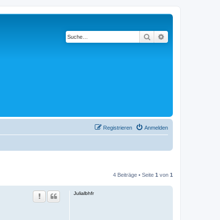
Suche
Erweiterte Suche
Registrieren
Anmelden
4 Beiträge • Seite
1
von
1
Julialbhfr