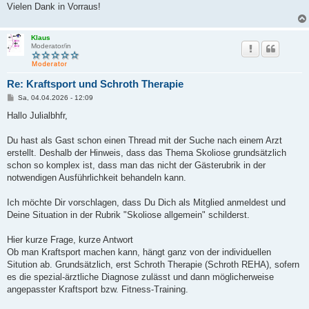
Vielen Dank in Vorraus!
Klaus
Moderator/in
Re: Kraftsport und Schroth Therapie
B
Sa, 04.04.2026 - 12:09
e
i
Hallo Julialbhfr,
t
r
a
Du hast als Gast schon einen Thread mit der Suche nach einem Arzt
g
erstellt. Deshalb der Hinweis, dass das Thema Skoliose grundsätzlich
schon so komplex ist, dass man das nicht der Gästerubrik in der
notwendigen Ausführlichkeit behandeln kann.
Ich möchte Dir vorschlagen, dass Du Dich als Mitglied anmeldest und
Deine Situation in der Rubrik "Skoliose allgemein" schilderst.
Hier kurze Frage, kurze Antwort
Ob man Kraftsport machen kann, hängt ganz von der individuellen
Sitution ab. Grundsätzlich, erst Schroth Therapie (Schroth REHA), sofern
es die spezial-ärztliche Diagnose zulässt und dann möglicherweise
angepasster Kraftsport bzw. Fitness-Training.