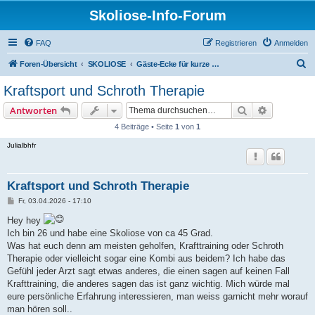
Skoliose-Info-Forum
FAQ
Registrieren
Anmelden
S
Foren-Übersicht
SKOLIOSE
Gäste-Ecke für kurze Fragen rund um Skoliose
u
Kraftsport und Schroth Therapie
c
Suche
Erweiterte
Antworten
h
4 Beiträge • Seite
1
von
1
e
Julialbhfr
Kraftsport und Schroth Therapie
B
Fr, 03.04.2026 - 17:10
e
i
Hey hey
t
Ich bin 26 und habe eine Skoliose von ca 45 Grad.
r
a
Was hat euch denn am meisten geholfen, Krafttraining oder Schroth
g
Therapie oder vielleicht sogar eine Kombi aus beidem? Ich habe das
Gefühl jeder Arzt sagt etwas anderes, die einen sagen auf keinen Fall
Krafttraining, die anderes sagen das ist ganz wichtig. Mich würde mal
eure persönliche Erfahrung interessieren, man weiss garnicht mehr worauf
man hören soll..