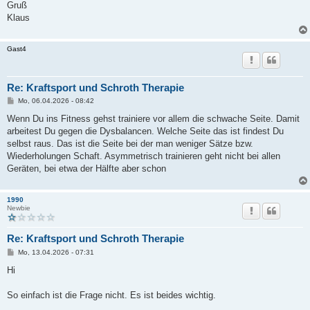
Gruß
Klaus
Gast4
Re: Kraftsport und Schroth Therapie
B
Mo, 06.04.2026 - 08:42
e
i
Wenn Du ins Fitness gehst trainiere vor allem die schwache Seite. Damit
t
arbeitest Du gegen die Dysbalancen. Welche Seite das ist findest Du
r
a
selbst raus. Das ist die Seite bei der man weniger Sätze bzw.
g
Wiederholungen Schaft. Asymmetrisch trainieren geht nicht bei allen
Geräten, bei etwa der Hälfte aber schon
1990
Newbie
Re: Kraftsport und Schroth Therapie
B
Mo, 13.04.2026 - 07:31
e
i
Hi
t
r
a
So einfach ist die Frage nicht. Es ist beides wichtig.
g