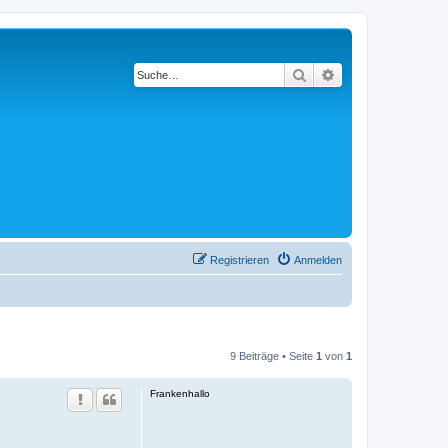
Suche
Erweiterte Suche
Registrieren
Anmelden
9 Beiträge • Seite
1
von
1
Frankenhallo