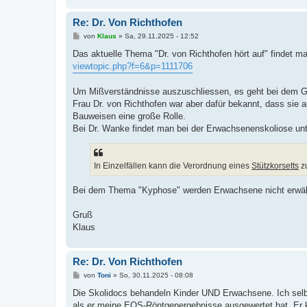
Re: Dr. Von Richthofen
B
von
Klaus
»
Sa, 29.11.2025 - 12:52
e
i
Das aktuelle Thema "Dr. von Richthofen hört auf" findet ma
t
viewtopic.php?f=6&p=1111706
r
a
g
Um Mißverständnisse auszuschliessen, es geht bei dem G
Frau Dr. von Richthofen war aber dafür bekannt, dass sie a
Bauweisen eine große Rolle.
Bei Dr. Wanke findet man bei der Erwachsenenskoliose unte
In Einzelfällen kann die Verordnung eines
Stützkorsetts
zu
Bei dem Thema "Kyphose" werden Erwachsene nicht erwä
Gruß
Klaus
Re: Dr. Von Richthofen
B
von
Toni
»
So, 30.11.2025 - 08:08
e
i
Die Skolidocs behandeln Kinder UND Erwachsene. Ich selbs
t
als er meine EOS-Röntgenergebnisse ausgewertet hat. Er