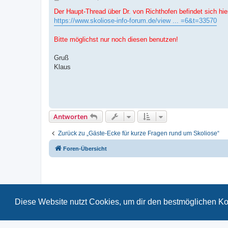
e
i
Der Haupt-Thread über Dr. von Richthofen befindet sich hie
t
https://www.skoliose-info-forum.de/view ... =6&t=33570
r
a
g
Bitte möglichst nur noch diesen benutzen!
Gruß
Klaus
Antworten
Zurück zu „Gäste-Ecke für kurze Fragen rund um Skoliose“
Foren-Übersicht
Diese Website nutzt Cookies, um dir den bestmöglichen Ko