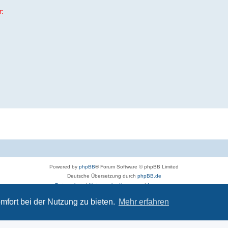
r:
Powered by
phpBB
® Forum Software © phpBB Limited
Deutsche Übersetzung durch
phpBB.de
Datenschutz
|
Nutzungsbedingungen
|
Impressum
mfort bei der Nutzung zu bieten.
Mehr erfahren