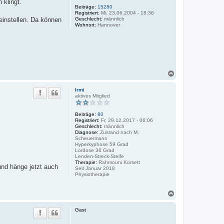
 klingt.
Beiträge:
15280
Registriert:
Mi, 23.06.2004 - 18:36
Geschlecht:
männlich
 einstellen. Da können
Wohnort:
Hannover
N
a
c
Irmi
h
aktives Mitglied
o
b
Beiträge:
80
e
Registriert:
Fr, 29.12.2017 - 06:06
n
Geschlecht:
männlich
Diagnose:
Zustand nach M.
Scheuermann
Hyperkyphose 59 Grad
Lordose 36 Grad
Lenden-Streck-Steife
Therapie:
Rahmouni Korsett
und hänge jetzt auch
Seit Januar 2018
Physiotherapie
N
a
c
Gast
h
o