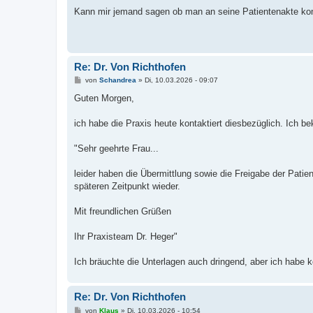
e
i
Kann mir jemand sagen ob man an seine Patientenakte k
t
r
a
g
Re: Dr. Von Richthofen
B
von
Schandrea
»
Di, 10.03.2026 - 09:07
e
i
Guten Morgen,
t
r
a
ich habe die Praxis heute kontaktiert diesbezüglich. Ich b
g
"Sehr geehrte Frau...
leider haben die Übermittlung sowie die Freigabe der Patie
späteren Zeitpunkt wieder.
Mit freundlichen Grüßen
Ihr Praxisteam Dr. Heger"
Ich bräuchte die Unterlagen auch dringend, aber ich habe 
Re: Dr. Von Richthofen
B
von
Klaus
»
Di, 10.03.2026 - 10:54