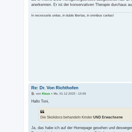
r
a
anerkennen. Er ist der konservativen Therapie durchaus a
g
In necessariis unitas, in dubiis libertas, in omnibus caritas!
Re: Dr. Von Richthofen
B
von
Klaus
»
Mo, 01.12.2025 - 13:06
e
i
Hallo Toni,
t
r
a
g
Die Skolidocs behandeln Kinder
UND Erwachsene
Ja, das habe ich auf der Homepage gesehen und deswegen 