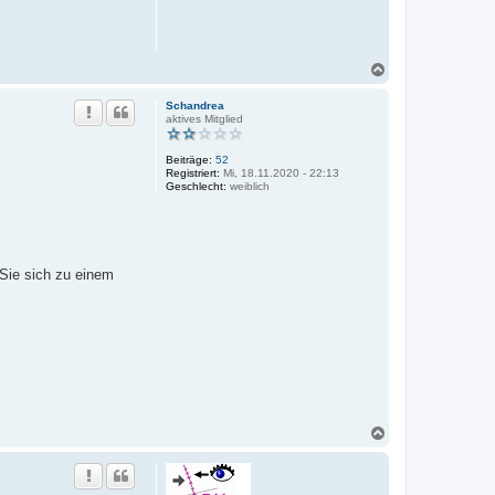
b
e
n
N
a
c
Schandrea
h
aktives Mitglied
o
b
Beiträge:
52
e
Registriert:
Mi, 18.11.2020 - 22:13
n
Geschlecht:
weiblich
 Sie sich zu einem
N
a
c
h
o