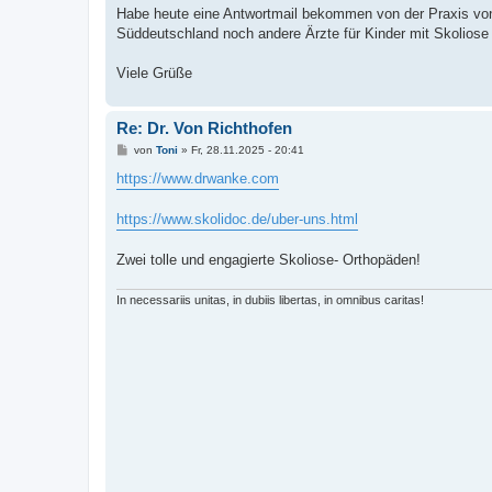
t
Habe heute eine Antwortmail bekommen von der Praxis von
r
a
Süddeutschland noch andere Ärzte für Kinder mit Skolios
g
Viele Grüße
Re: Dr. Von Richthofen
B
von
Toni
»
Fr, 28.11.2025 - 20:41
e
i
https://www.drwanke.com
t
r
a
https://www.skolidoc.de/uber-uns.html
g
Zwei tolle und engagierte Skoliose- Orthopäden!
In necessariis unitas, in dubiis libertas, in omnibus caritas!