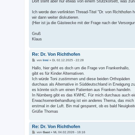
Dort steht aber nur etwas von einem Stützkorsett, was zun
Ich werde den verlinkten Thread-Titel "Dr. von Richthofen h
wir dann weiter diskutieren.
(Hier ist ja die Gästeecke mit der Frage nach der Versorgu
Gruß
Klaus
Re: Dr. Von Richthofen
B
von
Irmi
»
Di, 02.12.2025 - 22:28
e
i
Hallo, hier geht es doch um die Frage von Frankenhallo,
t
gibt es für Kinder Alternativen.
r
a
Ich würde Toni zustimmen und diese beiden Orthopäden
g
durchaus als Alternative in Süddeutschland in Erwägung 
es könnte sich um einen Patienten aus Franken handeln.
In Nürnberg gibt es das KWHC. Für mich durchaus auch eine
Erwachsenenbehandlung ist ein anderes Thema, das mich auc
erstmal in der Luft. Bin mal gespannt, ob es bald Neuigkeit
Grüße Thomas
Re: Dr. Von Richthofen
B
von
Gast
»
Mi, 04.02.2026 - 16:16