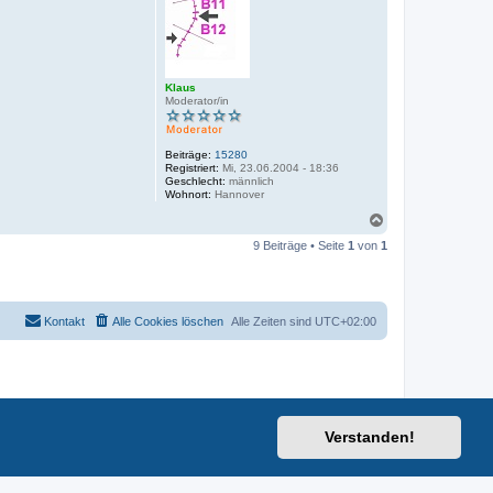
b
e
n
Klaus
Moderator/in
Beiträge:
15280
Registriert:
Mi, 23.06.2004 - 18:36
Geschlecht:
männlich
Wohnort:
Hannover
N
a
9 Beiträge • Seite
1
von
1
c
h
o
b
e
Kontakt
Alle Cookies löschen
Alle Zeiten sind
UTC+02:00
n
Verstanden!