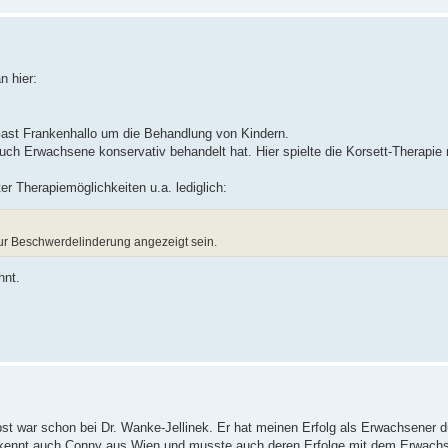
n hier:
ast Frankenhallo um die Behandlung von Kindern.
uch Erwachsene konservativ behandelt hat. Hier spielte die Korsett-Therapie 
r Therapiemöglichkeiten u.a. lediglich:
r Beschwerdelinderung angezeigt sein.
hnt.
t war schon bei Dr. Wanke-Jellinek. Er hat meinen Erfolg als Erwachsener 
 kennt auch Conny aus Wien und musste auch deren Erfolge mit dem Erwach