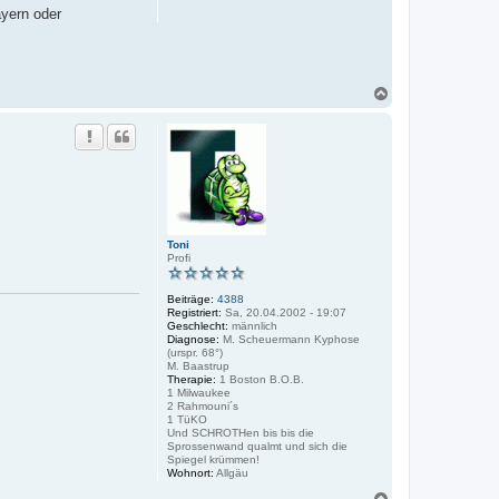
yern oder
N
a
c
h
o
b
e
n
Toni
Profi
Beiträge:
4388
Registriert:
Sa, 20.04.2002 - 19:07
Geschlecht:
männlich
Diagnose:
M. Scheuermann Kyphose
(urspr. 68°)
M. Baastrup
Therapie:
1 Boston B.O.B.
1 Milwaukee
2 Rahmouni´s
1 TüKO
Und SCHROTHen bis bis die
Sprossenwand qualmt und sich die
Spiegel krümmen!
Wohnort:
Allgäu
N