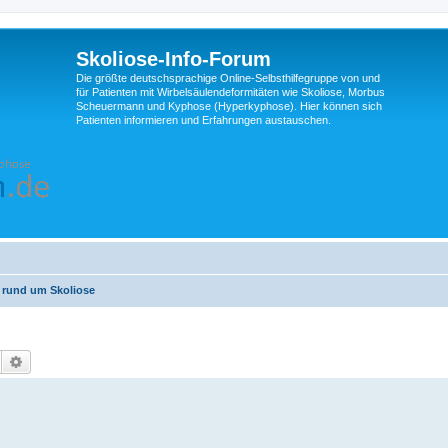
Skoliose-Info-Forum
Die größte deutschsprachige Online-Selbsthilfegruppe von und
für Patienten mit Wirbelsäulendeformitäten wie Skoliose, Morbus
Scheuermann und Kyphose (Hyperkyphose). Hier können sich
Patienten informieren und Erfahrungen austauschen.
 rund um Skoliose
Suche
Erweiterte Suche