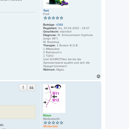
Toni
Profi
Beiträge:
4388
Registriert:
Sa, 20.04.2002 - 19:07
Geschlecht:
männlich
Diagnose:
M. Scheuermann Kyphose
(urspr. 68°)
M. Baastrup
Therapie:
1 Boston B.O.B.
1 Milwaukee
2 Rahmouni´s
1 TüKO
Und SCHROTHen bis bis die
Sprossenwand qualmt und sich die
Spiegel krümmen!
Wohnort:
Allgäu
N
a
c
h
o
b
e
n
Klaus
Moderator/in
en.