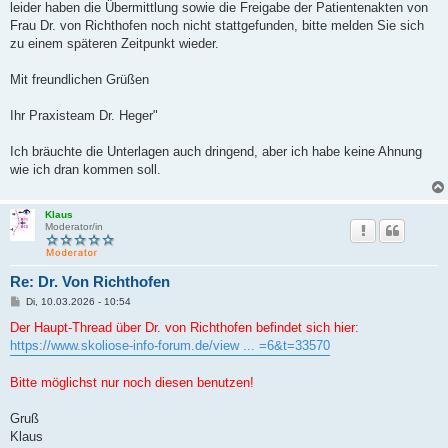
leider haben die Übermittlung sowie die Freigabe der Patientenakten von
Frau Dr. von Richthofen noch nicht stattgefunden, bitte melden Sie sich
zu einem späteren Zeitpunkt wieder.
Mit freundlichen Grüßen
Ihr Praxisteam Dr. Heger"
Ich bräuchte die Unterlagen auch dringend, aber ich habe keine Ahnung
wie ich dran kommen soll.
Klaus
Moderator/in
Re: Dr. Von Richthofen
B
Di, 10.03.2026 - 10:54
e
i
Der Haupt-Thread über Dr. von Richthofen befindet sich hier:
t
https://www.skoliose-info-forum.de/view ... =6&t=33570
r
a
g
Bitte möglichst nur noch diesen benutzen!
Gruß
Klaus