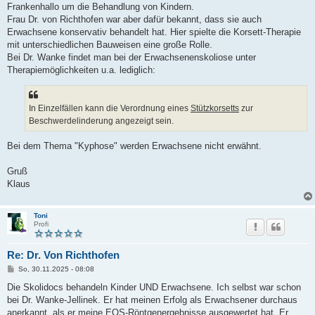
Frankenhallo um die Behandlung von Kindern.
Frau Dr. von Richthofen war aber dafür bekannt, dass sie auch
Erwachsene konservativ behandelt hat. Hier spielte die Korsett-Therapie
mit unterschiedlichen Bauweisen eine große Rolle.
Bei Dr. Wanke findet man bei der Erwachsenenskoliose unter
Therapiemöglichkeiten u.a. lediglich:
In Einzelfällen kann die Verordnung eines
Stützkorsetts
zur
Beschwerdelinderung angezeigt sein.
Bei dem Thema "Kyphose" werden Erwachsene nicht erwähnt.
Gruß
Klaus
Toni
Profi
Re: Dr. Von Richthofen
B
So, 30.11.2025 - 08:08
e
i
Die Skolidocs behandeln Kinder UND Erwachsene. Ich selbst war schon
t
bei Dr. Wanke-Jellinek. Er hat meinen Erfolg als Erwachsener durchaus
r
a
anerkannt, als er meine EOS-Röntgenergebnisse ausgewertet hat. Er