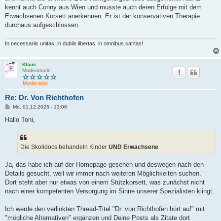
g
kennt auch Conny aus Wien und musste auch deren Erfolge mit dem
Erwachsenen Korsett anerkennen. Er ist der konservativen Therapie
durchaus aufgeschlossen.
In necessariis unitas, in dubiis libertas, in omnibus caritas!
Klaus
Moderator/in
Re: Dr. Von Richthofen
B
Mo, 01.12.2025 - 13:06
e
i
Hallo Toni,
t
r
a
g
Die Skolidocs behandeln Kinder
UND Erwachsene
Ja, das habe ich auf der Homepage gesehen und deswegen nach den
Details gesucht, weil wir immer nach weiteren Möglichkeiten suchen.
Dort steht aber nur etwas von einem Stützkorsett, was zunächst nicht
nach einer kompetenten Versorgung im Sinne unserer Spezialisten klingt.
Ich werde den verlinkten Thread-Titel "Dr. von Richthofen hört auf" mit
"mögliche Alternativen" ergänzen und Deine Posts als Zitate dort