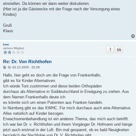
einstellen. Da können wir dann weiter diskutieren.
(Hier ist ja die Gästeecke mit der Frage nach der Versorgung eines
Kindes)
Gruß
Klaus
Irmi
aktives Mitglied
Re: Dr. Von Richthofen
B
Di, 02.12.2025 - 22:28
e
i
Hallo, hier geht es doch um die Frage von Frankenhallo,
t
gibt es für Kinder Alternativen.
r
a
Ich würde Toni zustimmen und diese beiden Orthopäden
g
durchaus als Alternative in Süddeutschland in Erwägung zu ziehen. Aus
dem Namen Frankenhallo deute ich
es könnte sich um einen Patienten aus Franken handeln.
In Nürnberg gibt es das KWHC. Für mich durchaus auch eine Alternative.
Alles natürlich auf Kinder bezogen.
Erwachsenenbehandlung ist ein anderes Thema, das mich auch betrifft.
Ich war bei Dr. v. Richthofen und ihrem Vorgänger Dr. Hofmann und hänge
jetzt auch erstmal in der Luft. Bin mal gespannt, ob es bald Neuigkeiten
bezüglich der Nachfolge von Dr. V. Richthofen gibt.