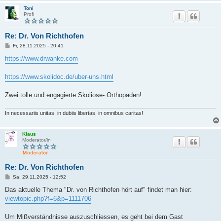
Toni
Profi
Re: Dr. Von Richthofen
B
Fr, 28.11.2025 - 20:41
e
i
https://www.drwanke.com
t
r
a
https://www.skolidoc.de/uber-uns.html
g
Zwei tolle und engagierte Skoliose- Orthopäden!
In necessariis unitas, in dubiis libertas, in omnibus caritas!
Klaus
Moderator/in
Re: Dr. Von Richthofen
B
Sa, 29.11.2025 - 12:52
e
i
Das aktuelle Thema "Dr. von Richthofen hört auf" findet man hier:
t
viewtopic.php?f=6&p=1111706
r
a
g
Um Mißverständnisse auszuschliessen, es geht bei dem Gast