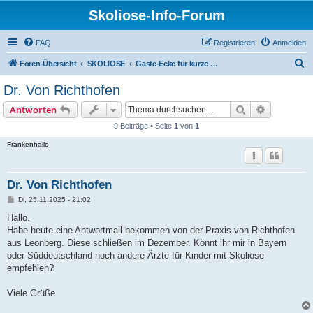
Skoliose-Info-Forum
FAQ
Registrieren
Anmelden
S
Foren-Übersicht
SKOLIOSE
Gäste-Ecke für kurze Fragen rund um Skoliose
u
Dr. Von Richthofen
c
Suche
Erweiterte
Antworten
h
9 Beiträge • Seite
1
von
1
e
Frankenhallo
Dr. Von Richthofen
B
Di, 25.11.2025 - 21:02
e
i
Hallo.
t
Habe heute eine Antwortmail bekommen von der Praxis von Richthofen
r
a
aus Leonberg. Diese schließen im Dezember. Könnt ihr mir in Bayern
g
oder Süddeutschland noch andere Ärzte für Kinder mit Skoliose
empfehlen?
Viele Grüße