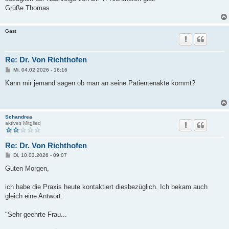
Grüße Thomas
Gast
Re: Dr. Von Richthofen
B
Mi, 04.02.2026 - 16:16
e
i
Kann mir jemand sagen ob man an seine Patientenakte kommt?
t
r
a
g
Schandrea
aktives Mitglied
Re: Dr. Von Richthofen
B
Di, 10.03.2026 - 09:07
e
i
Guten Morgen,
t
r
a
ich habe die Praxis heute kontaktiert diesbezüglich. Ich bekam auch
g
gleich eine Antwort:
"Sehr geehrte Frau...