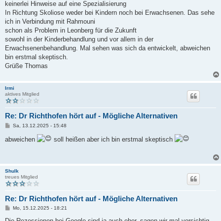
a
keinerlei Hinweise auf eine Spezialisierung
g
In Richtung Skoliose weder bei Kindern noch bei Erwachsenen. Das sehe
ich in Verbindung mit Rahmouni
schon als Problem in Leonberg für die Zukunft
sowohl in der Kinderbehandlung und vor allem in der
Erwachsenenbehandlung. Mal sehen was sich da entwickelt, abweichen
bin erstmal skeptisch.
Grüße Thomas
Irmi
aktives Mitglied
Re: Dr Richthofen hört auf - Mögliche Alternativen
B
Sa, 13.12.2025 - 15:48
e
i
abweichen
soll heißen aber ich bin erstmal skeptisch
t
r
a
g
Shulk
treues Mitglied
Re: Dr Richthofen hört auf - Mögliche Alternativen
B
Mo, 15.12.2025 - 18:21
e
i
Die Rezessionen bei Google sind ja auch eher, sagen wir mal vorsichtig,