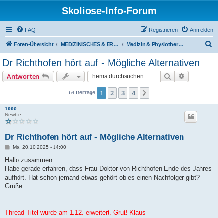
Skoliose-Info-Forum
FAQ
Registrieren
Anmelden
S
Foren-Übersicht
MEDIZINISCHES & ERFAHRUNGSAUSTAUSCH über Skoliose und Hyperkyphose
Medizin & Physiotherapie
u
Dr Richthofen hört auf - Mögliche Alternativen
c
Suche
Erweiterte
Antworten
h
e
1
2
3
4
Nächste
64 Beiträge
1990
Newbie
Dr Richthofen hört auf - Mögliche Alternativen
B
Mo, 20.10.2025 - 14:00
e
i
Hallo zusammen
t
Habe gerade erfahren, dass Frau Doktor von Richthofen Ende des Jahres
r
a
aufhört. Hat schon jemand etwas gehört ob es einen Nachfolger gibt?
g
Grüße
Thread Titel wurde am 1.12. erweitert. Gruß Klaus