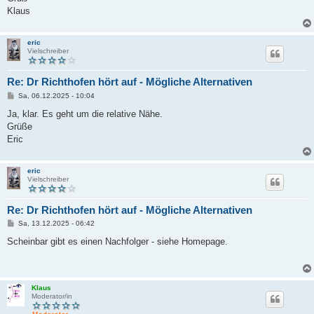
Klaus
eric
Vielschreiber
Re: Dr Richthofen hört auf - Mögliche Alternativen
B
Sa, 06.12.2025 - 10:04
e
i
Ja, klar. Es geht um die relative Nähe.
t
Grüße
r
a
Eric
g
eric
Vielschreiber
Re: Dr Richthofen hört auf - Mögliche Alternativen
B
Sa, 13.12.2025 - 06:42
e
i
Scheinbar gibt es einen Nachfolger - siehe Homepage.
t
r
a
g
Klaus
Moderator/in