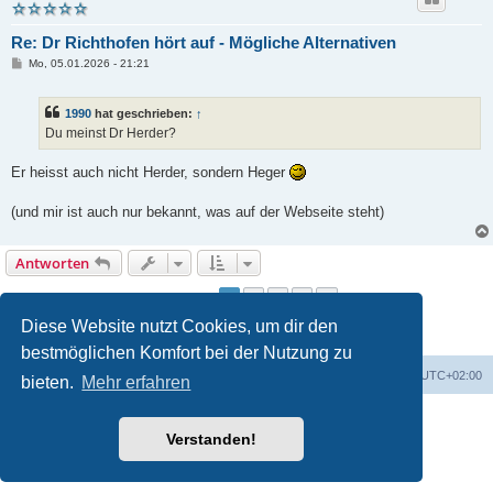
Re: Dr Richthofen hört auf - Mögliche Alternativen
B
Mo, 05.01.2026 - 21:21
e
i
t
1990
hat geschrieben:
↑
r
a
Du meinst Dr Herder?
g
Er heisst auch nicht Herder, sondern Heger
(und mir ist auch nur bekannt, was auf der Webseite steht)
Antworten
1
2
3
4
Nächste
64 Beiträge
Diese Website nutzt Cookies, um dir den
bestmöglichen Komfort bei der Nutzung zu
Foren-Übersicht
Alle Zeiten sind
UTC+02:00
bieten.
Mehr erfahren
Powered by
phpBB
® Forum Software © phpBB Limited
Deutsche Übersetzung durch
phpBB.de
Verstanden!
Datenschutz
|
Nutzungsbedingungen
|
Impressum