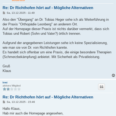
Re: Dr Richthofen hört auf - Mögliche Alternativen
B
Sa, 13.12.2025 - 11:49
e
i
Also den "Übergang" an Dr. Tobias Heger sehe ich als Weiterführung in
t
der Praxis "Orthopädie Leonberg" an anderem Ort.
r
a
Auf der Homepage dieser Praxis ist nichts darüber vermerkt, dass sich
g
Tobias und Robert (Sohn und Vater?) örtlich trennen.
Aufgrund der angegebenen Leistungen sehe ich keine Spezialisierung,
wie man sie von Dr. von Richthofen kannte.
Es handelt sich offenbar um eine Praxis, die einige besondere Therapien
(Schmerzbekämpfung) anbietet. Mit Sicherheit als Privatleistung.
Gruß
Klaus
Irmi
aktives Mitglied
Re: Dr Richthofen hört auf - Mögliche Alternativen
B
Sa, 13.12.2025 - 15:46
e
i
Hallo Klaus,
t
Hab mir auch die Homepage angesehen,
r