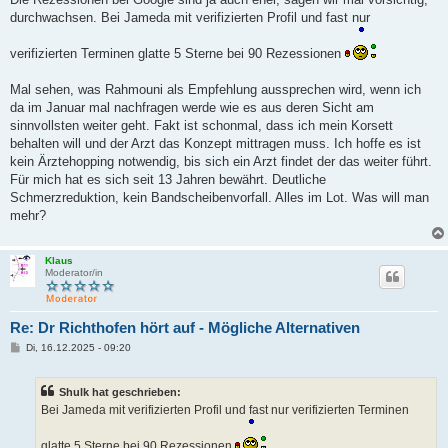
t
durchwachsen. Bei Jameda mit verifizierten Profil und fast nur
r
a
g
verifizierten Terminen glatte 5 Sterne bei 90 Rezessionen
Mal sehen, was Rahmouni als Empfehlung aussprechen wird, wenn ich
da im Januar mal nachfragen werde wie es aus deren Sicht am
sinnvollsten weiter geht. Fakt ist schonmal, dass ich mein Korsett
behalten will und der Arzt das Konzept mittragen muss. Ich hoffe es ist
kein Ärztehopping notwendig, bis sich ein Arzt findet der das weiter führt.
Für mich hat es sich seit 13 Jahren bewährt. Deutliche
Schmerzreduktion, kein Bandscheibenvorfall. Alles im Lot. Was will man
mehr?
Klaus
Moderator/in
Re: Dr Richthofen hört auf - Mögliche Alternativen
B
Di, 16.12.2025 - 09:20
e
i
t
Shulk hat geschrieben:
r
a
Bei Jameda mit verifizierten Profil und fast nur verifizierten Terminen
g
glatte 5 Sterne bei 90 Rezessionen