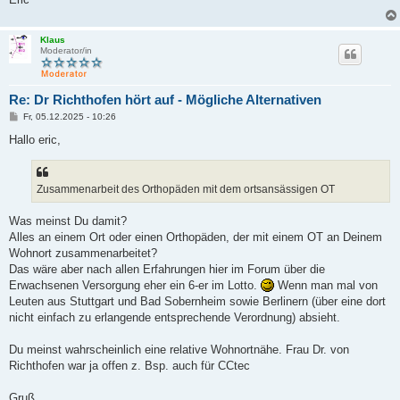
Klaus
Moderator/in
Re: Dr Richthofen hört auf - Mögliche Alternativen
B
Fr, 05.12.2025 - 10:26
e
i
Hallo eric,
t
r
a
g
Zusammenarbeit des Orthopäden mit dem ortsansässigen OT
Was meinst Du damit?
Alles an einem Ort oder einen Orthopäden, der mit einem OT an Deinem
Wohnort zusammenarbeitet?
Das wäre aber nach allen Erfahrungen hier im Forum über die
Erwachsenen Versorgung eher ein 6-er im Lotto.
Wenn man mal von
Leuten aus Stuttgart und Bad Sobernheim sowie Berlinern (über eine dort
nicht einfach zu erlangende entsprechende Verordnung) absieht.
Du meinst wahrscheinlich eine relative Wohnortnähe. Frau Dr. von
Richthofen war ja offen z. Bsp. auch für CCtec
Gruß