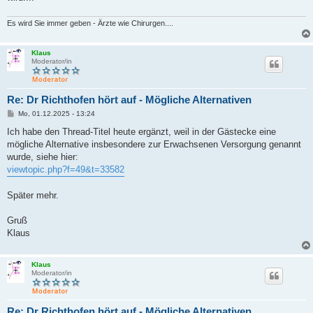
Es wird Sie immer geben - Ärzte wie Chirurgen....
Klaus
Moderator/in
Re: Dr Richthofen hört auf - Mögliche Alternativen
B
Mo, 01.12.2025 - 13:24
e
i
Ich habe den Thread-Titel heute ergänzt, weil in der Gästecke eine
t
mögliche Alternative insbesondere zur Erwachsenen Versorgung genannt
r
a
wurde, siehe hier:
g
viewtopic.php?f=49&t=33582
Später mehr.
Gruß
Klaus
Klaus
Moderator/in
Re: Dr Richthofen hört auf - Mögliche Alternativen