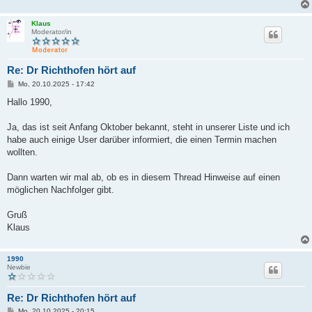
Klaus
Moderator/in
Re: Dr Richthofen hört auf
B
Mo, 20.10.2025 - 17:42
e
i
Hallo 1990,
t
r
a
Ja, das ist seit Anfang Oktober bekannt, steht in unserer Liste und ich
g
habe auch einige User darüber informiert, die einen Termin machen
wollten.
Dann warten wir mal ab, ob es in diesem Thread Hinweise auf einen
möglichen Nachfolger gibt.
Gruß
Klaus
1990
Newbie
Re: Dr Richthofen hört auf
B
Mo, 20.10.2025 - 20:15