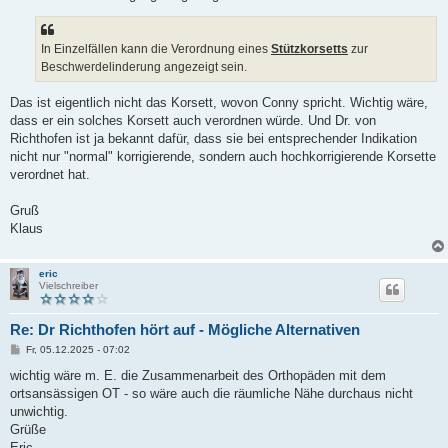
In Einzelfällen kann die Verordnung eines
Stützkorsetts
zur
Beschwerdelinderung angezeigt sein.
Das ist eigentlich nicht das Korsett, wovon Conny spricht. Wichtig wäre,
dass er ein solches Korsett auch verordnen würde. Und Dr. von
Richthofen ist ja bekannt dafür, dass sie bei entsprechender Indikation
nicht nur "normal" korrigierende, sondern auch hochkorrigierende Korsette
verordnet hat.
Gruß
Klaus
eric
Vielschreiber
Re: Dr Richthofen hört auf - Mögliche Alternativen
B
Fr, 05.12.2025 - 07:02
e
i
wichtig wäre m. E. die Zusammenarbeit des Orthopäden mit dem
t
ortsansässigen OT - so wäre auch die räumliche Nähe durchaus nicht
r
a
unwichtig.
g
Grüße
Eric