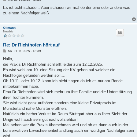
e
i
Es ist echt schade... Aber schauen wir mal ob der eine oder andere was
t
zu einem Nachfolger weiß
r
a
g
Ollmann
Newbie
Re: Dr Richthofen hört auf
B
Sa, 01.11.2025 - 13:39
e
i
Hallo,
t
die Praxis Dr Richthofen schließt leider zum 12.12.2025.
r
a
Es wird wohl am 10. eine Sitzung der KV geben auf welcher ein
g
Nachfolger gefunden werden soll.....
Ob 10.11. oder 10.12. kann ich nicht sagen da ich es nur am Rande
mitbekommen habe.
Frau Dr Richthofen wird sich mehr um ihre Familie und die Unterstützung
ihrer Tochter kümmern.
Sie wird nicht ganz aufhören sondern eine kleine Privatpraxis im
Münsterland nahe Münster eröffnen.
Natürlich ein herber Verlust im Raum Stuttgart aber aus Ihrer Sicht der
Dinge wohl auch sehr gut nachvollziehbar!
Mal sehen wer die Praxis übernehmen wird und ob es dann auch in der
konservativen Erwachsenenbehandlung auch ein würdiger Nachfolger sein
wird....