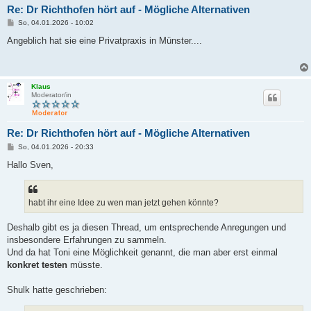
Re: Dr Richthofen hört auf - Mögliche Alternativen
B
So, 04.01.2026 - 10:02
e
i
Angeblich hat sie eine Privatpraxis in Münster....
t
r
a
g
Klaus
Moderator/in
Re: Dr Richthofen hört auf - Mögliche Alternativen
B
So, 04.01.2026 - 20:33
e
i
Hallo Sven,
t
r
a
g
habt ihr eine Idee zu wen man jetzt gehen könnte?
Deshalb gibt es ja diesen Thread, um entsprechende Anregungen und
insbesondere Erfahrungen zu sammeln.
Und da hat Toni eine Möglichkeit genannt, die man aber erst einmal
konkret testen
müsste.
Shulk hatte geschrieben: