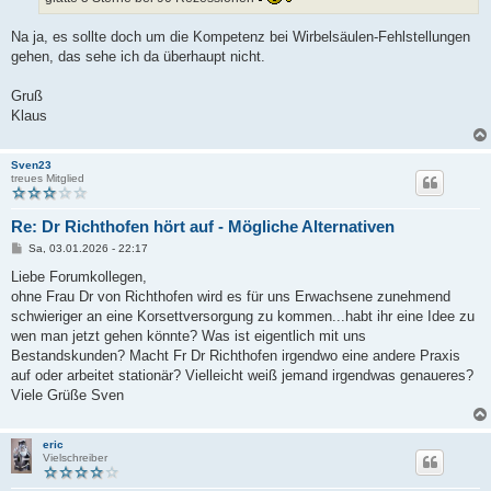
Na ja, es sollte doch um die Kompetenz bei Wirbelsäulen-Fehlstellungen
gehen, das sehe ich da überhaupt nicht.
Gruß
Klaus
Sven23
treues Mitglied
Re: Dr Richthofen hört auf - Mögliche Alternativen
B
Sa, 03.01.2026 - 22:17
e
i
Liebe Forumkollegen,
t
ohne Frau Dr von Richthofen wird es für uns Erwachsene zunehmend
r
a
schwieriger an eine Korsettversorgung zu kommen...habt ihr eine Idee zu
g
wen man jetzt gehen könnte? Was ist eigentlich mit uns
Bestandskunden? Macht Fr Dr Richthofen irgendwo eine andere Praxis
auf oder arbeitet stationär? Vielleicht weiß jemand irgendwas genaueres?
Viele Grüße Sven
eric
Vielschreiber