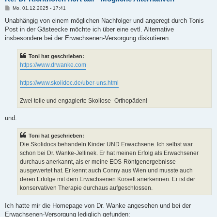
B
Mo, 01.12.2025 - 17:41
e
i
Unabhängig von einem möglichen Nachfolger und angeregt durch Tonis
t
Post in der Gästeecke möchte ich über eine evtl. Alternative
r
a
insbesondere bei der Erwachsenen-Versorgung diskutieren.
g
Toni hat geschrieben:
https://www.drwanke.com
https://www.skolidoc.de/uber-uns.html
Zwei tolle und engagierte Skoliose- Orthopäden!
und:
Toni hat geschrieben:
Die Skolidocs behandeln Kinder UND Erwachsene. Ich selbst war
schon bei Dr. Wanke-Jellinek. Er hat meinen Erfolg als Erwachsener
durchaus anerkannt, als er meine EOS-Röntgenergebnisse
ausgewertet hat. Er kennt auch Conny aus Wien und musste auch
deren Erfolge mit dem Erwachsenen Korsett anerkennen. Er ist der
konservativen Therapie durchaus aufgeschlossen.
Ich hatte mir die Homepage von Dr. Wanke angesehen und bei der
Erwachsenen-Versorgung lediglich gefunden: