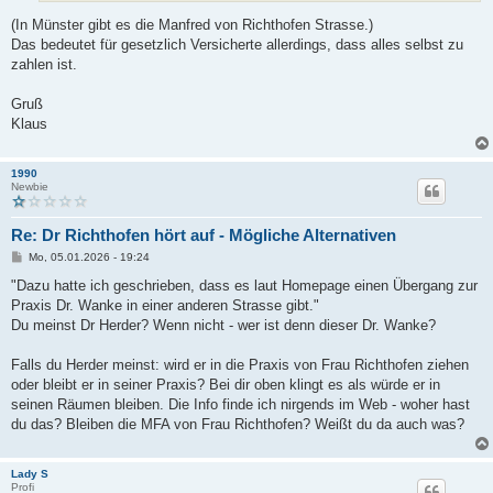
(In Münster gibt es die Manfred von Richthofen Strasse.)
Das bedeutet für gesetzlich Versicherte allerdings, dass alles selbst zu
zahlen ist.
Gruß
Klaus
1990
Newbie
Re: Dr Richthofen hört auf - Mögliche Alternativen
B
Mo, 05.01.2026 - 19:24
e
i
"Dazu hatte ich geschrieben, dass es laut Homepage einen Übergang zur
t
Praxis Dr. Wanke in einer anderen Strasse gibt."
r
a
Du meinst Dr Herder? Wenn nicht - wer ist denn dieser Dr. Wanke?
g
Falls du Herder meinst: wird er in die Praxis von Frau Richthofen ziehen
oder bleibt er in seiner Praxis? Bei dir oben klingt es als würde er in
seinen Räumen bleiben. Die Info finde ich nirgends im Web - woher hast
du das? Bleiben die MFA von Frau Richthofen? Weißt du da auch was?
Lady S
Profi