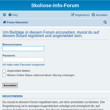
Skoliose-Info-Forum
FAQ
Registrieren
Anmelden
S
Foren-Übersicht
u
Um Beiträge in diesem Forum anzusehen, musst du auf
c
diesem Board registriert und angemeldet sein.
h
Benutzername:
e
Passwort:
Ich habe mein Passwort vergessen
Angemeldet bleiben
Meinen Online-Status während dieser Sitzung verbergen
REGISTRIEREN
Du musst in diesem Forum registriert sein, um dich anmelden zu können. Die
Registrierung ist in wenigen Augenblicken erledigt und ermöglicht dir, auf
weitere Funktionen zuzugreifen. Die Board-Administration kann registrierten