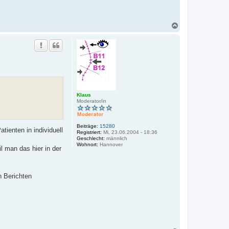
N
a
c
h
o
b
e
n
Klaus
Moderator/in
Beiträge:
15280
tienten in individuell
Registriert:
Mi, 23.06.2004 - 18:36
Geschlecht:
männlich
Wohnort:
Hannover
 man das hier in der
n Berichten