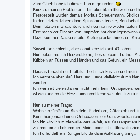
t
Zum Glück habe ich dieses Forum gefunden.
r
a
Kurz zu meinen Problemen ...bin über 50 mittlerweile und 
g
Festgestellt wurden damals Morbus Scheuermann, Skolios
In den letzten Jahren dann Spinalkanastenose, Bandschei
Beim letzten mal dachte ich, ich könnte nie wieder laufen
Erst massiver Einsatz von Ibuprofen hat dann irgendwann g
Dazu kommen Nackensteife, Kiefergelenkschmerzen, Knie 
Soweit, so schlecht, aber damit lebe ich seit 40 Jahren.
Nun bekomme ich Herzprobleme, Herzstolpern, Luftnot, At
Kribbeln an Füssen und Händen und das Gefühl, ein Messer 
Hausarzt macht nur Blutbild , hört mich kurz ab und meint,
Ich vermute aber, daß Herz und Lunge vielleicht durch N
werden.
Ich war seit vielen Jahren nicht mehr beim Orthopäden, we
wissen und ob die Herz-Lungenprobleme was damit zu tun
Nun zu meiner Frage:
Wohne in Großraum Bielefeld, Paderborn, Gütersloh und fin
Kenn hier jemand einen Orthopäden, der Ganzwirbelsäulen
Ich bin wirklich mittlerweile verzweifelt, als Kassenpatie
zusammen zu bekommen. Mein Leben ist mittlerweile ziemli
Ich hoffe, daß ein Röntgenbild da dann Aufklärung bringt.