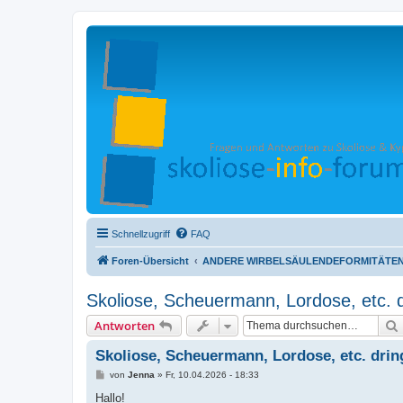
Schnellzugriff
FAQ
Foren-Übersicht
ANDERE WIRBELSÄULENDEFORMITÄTE
Skoliose, Scheuermann, Lordose, etc. 
Antworten
Skoliose, Scheuermann, Lordose, etc. dri
B
von
Jenna
»
Fr, 10.04.2026 - 18:33
e
i
Hallo!