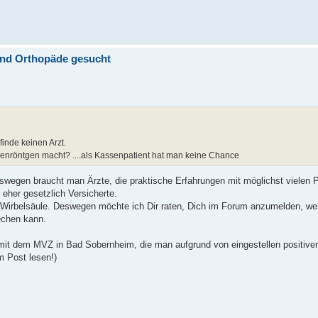
end Orthopäde gesucht
inde keinen Arzt.
enröntgen macht? ....als Kassenpatient hat man keine Chance
swegen braucht man Ärzte, die praktische Erfahrungen mit möglichst vielen Pa
 eher gesetzlich Versicherte.
 Wirbelsäule. Deswegen möchte ich Dir raten, Dich im Forum anzumelden, weil
rechen kann.
t mit dem MVZ in Bad Sobernheim, die man aufgrund von eingestellen positive
m Post lesen!)