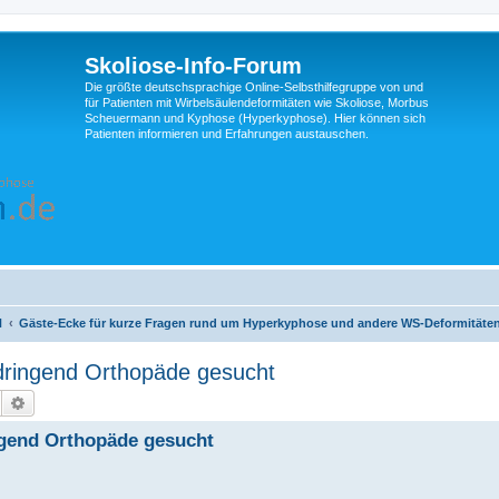
Skoliose-Info-Forum
Die größte deutschsprachige Online-Selbsthilfegruppe von und
für Patienten mit Wirbelsäulendeformitäten wie Skoliose, Morbus
Scheuermann und Kyphose (Hyperkyphose). Hier können sich
Patienten informieren und Erfahrungen austauschen.
N
Gäste-Ecke für kurze Fragen rund um Hyperkyphose und andere WS-Deformitäte
dringend Orthopäde gesucht
Suche
Erweiterte Suche
ngend Orthopäde gesucht