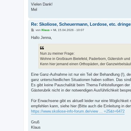
Vielen Dank!
Mel
Re: Skoliose, Scheuermann, Lordose, etc. dring
B
von
Klaus
»
Mi, 15.04.2026 - 10:07
e
i
Hallo Jenna,
t
r
a
g
Nun zu meiner Frage:
Wohne in Großraum Bielefeld, Paderborn, Gütersloh und f
Kenn hier jemand einen Orthopäden, der Ganzwirbelsäul
Eine Ganz-Aufnahme ist nur ein Teil der Behandlung (!), de
ganz unterschiedlichen Situationen haben sollten. Das sind
Es gibt keine Pauschalität beim Thema Fehlstellungen der
Gästerubrik nicht in der notwendigen Ausführlichkeit besp
Für Erwachsene gibt es aktuell leider nur eine Möglichkei
empfehlen kann, siehe hier (Bitte auch die Einleitung in de
https://www.skoliose-info-forum.de/view ... =25&t=6472
Gruß
Klaus