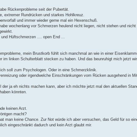
habe Rückenprobleme seit der Pubertät.
e, extremer Rundrücken und starkes Hohlkreuz.
benvorfall und immer wieder gerne mal ein Hexenschuß.
, habe wochenlang vor Schmerzen heulend nicht liegen, nicht stehen und nicht
ewirkt.
und Hüftschmerzen .... open End ...
emprobleme, mein Brustkorb fühlt sich manchmal an wie in einer Eisenklamm
im linken Schulterblatt stecken zu haben. Und das beunruhigt mich jetzt wir
 ich soll zum Psychologen. Oder in eine Schmerzklinik.
ervenreizung oder irgendwelche Einschränkungen vom Rücken ausgehend in Mi
il der ja eh nichts machen kann, aber ich möchte jetzt mal den aktuellen Sta
 haben könnten.
de keinen Arzt.
röntgen macht?
nt hat man keine Chance. Zur Not würde ich aber versuchen, das Geld für so ei
ch eingeschränkt dadurch und kein Arzt glaubt mir.