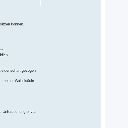
 sitzen können.
er.
klich.
tleidenschaft gezogen
nd meiner Wirbelsäule
ne Untersuchung privat