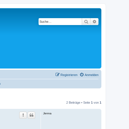
Suche
Erweiterte Suche
Registrieren
Anmelden
n
2 Beiträge • Seite
1
von
1
Jenna