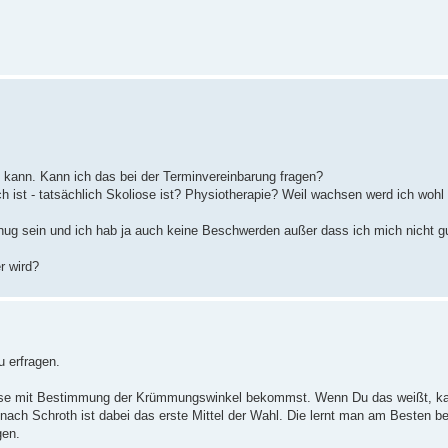
ann. Kann ich das bei der Terminvereinbarung fragen?
ist - tatsächlich Skoliose ist? Physiotherapie? Weil wachsen werd ich wohl
nug sein und ich hab ja auch keine Beschwerden außer dass ich mich nicht g
r wird?
 erfragen.
agnose mit Bestimmung der Krümmungswinkel bekommst. Wenn Du das weißt, k
h Schroth ist dabei das erste Mittel der Wahl. Die lernt man am Besten bei 
gen.