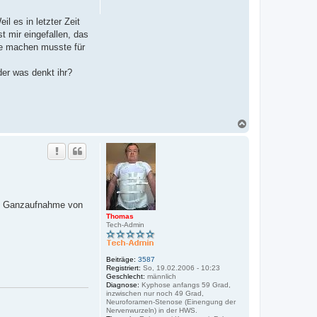
l es in letzter Zeit
t mir eingefallen, das
pie machen musste für
der was denkt ihr?
N
a
c
h
o
b
e
n
en Ganzaufnahme von
Thomas
Tech-Admin
Beiträge:
3587
Registriert:
So, 19.02.2006 - 10:23
Geschlecht:
männlich
Diagnose:
Kyphose anfangs 59 Grad,
inzwischen nur noch 49 Grad,
Neuroforamen-Stenose (Einengung der
Nervenwurzeln) in der HWS.