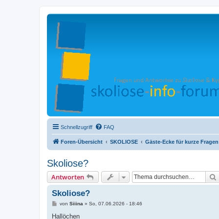
Schnellzugriff
FAQ
Foren-Übersicht
SKOLIOSE
Gäste-Ecke für kurze Fragen
Skoliose?
Antworten
Skoliose?
B
von
Siiina
»
So, 07.06.2026 - 18:46
e
i
Hallöchen