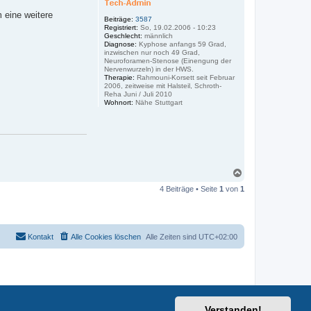
 eine weitere
Beiträge:
3587
Registriert:
So, 19.02.2006 - 10:23
Geschlecht:
männlich
Diagnose:
Kyphose anfangs 59 Grad,
inzwischen nur noch 49 Grad,
Neuroforamen-Stenose (Einengung der
Nervenwurzeln) in der HWS.
Therapie:
Rahmouni-Korsett seit Februar
2006, zeitweise mit Halsteil, Schroth-
Reha Juni / Juli 2010
Wohnort:
Nähe Stuttgart
N
a
4 Beiträge • Seite
1
von
1
c
h
o
b
e
Kontakt
Alle Cookies löschen
Alle Zeiten sind
UTC+02:00
n
Verstanden!