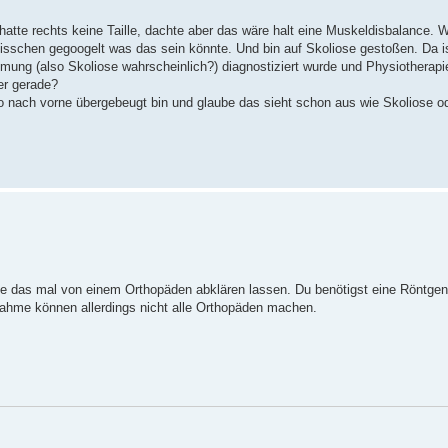
atte rechts keine Taille, dachte aber das wäre halt eine Muskeldisbalance. Wei
bisschen gegoogelt was das sein könnte. Und bin auf Skoliose gestoßen. Da is
ümmung (also Skoliose wahrscheinlich?) diagnostiziert wurde und Physiothera
er gerade?
o nach vorne übergebeugt bin und glaube das sieht schon aus wie Skoliose o
rde das mal von einem Orthopäden abklären lassen. Du benötigst eine Röntg
ahme können allerdings nicht alle Orthopäden machen.