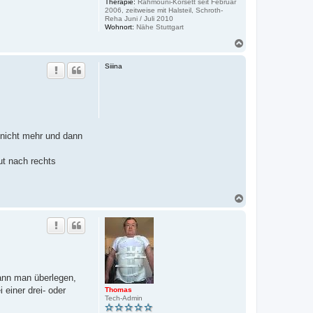
Therapie:
Rahmouni-Korsett seit Februar
2006, zeitweise mit Halsteil, Schroth-
Reha Juni / Juli 2010
Wohnort:
Nähe Stuttgart
N
a
c
Siiina
h
o
b
e
n
 nicht mehr und dann
ut nach rechts
N
a
c
h
o
b
e
n
ann man überlegen,
einer drei- oder
Thomas
Tech-Admin