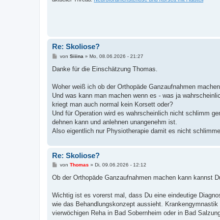
Re: Skoliose?
B
von
Siiina
»
Mo, 08.06.2026 - 21:27
e
i
Danke für die Einschätzung Thomas.
t
r
a
Woher weiß ich ob der Orthopäde Ganzaufnahmen machen k
g
Und was kann man machen wenn es - was ja wahrscheinlich 
kriegt man auch normal kein Korsett oder?
Und für Operation wird es wahrscheinlich nicht schlimm ge
dehnen kann und anlehnen unangenehm ist.
Also eigentlich nur Physiotherapie damit es nicht schlimme
Re: Skoliose?
B
von
Thomas
»
Di, 09.06.2026 - 12:12
e
i
Ob der Orthopäde Ganzaufnahmen machen kann kannst Du
t
r
a
Wichtig ist es vorerst mal, dass Du eine eindeutige Di
g
wie das Behandlungskonzept aussieht. Krankengymnastik nac
vierwöchigen Reha in Bad Sobernheim oder in Bad Salzun