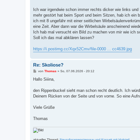
t
r
a
Ich war irgendwie schon immer rechts dicker wie links und h
g
mehr gestört hat beim Sport und beim Sitzen, hab ich ein 
ich mit 8 ungefähr mit einer seitlichen Wirbelsäulenverkr
eine Zeit. Aber dann war die Wirbelsäule anscheinend wied
Ich hab mal versucht ein Bild zu machen von mir wie ich s
Soll ich das mal abklären lassen?
https://i.postimg.cc/Xqx52Cmv/file-0000 ... cc4639.jpg
Re: Skoliose?
B
von
Thomas
»
So, 07.06.2026 - 20:12
e
i
Hallo Siiina,
t
r
a
den Rippenbuckel sieht man schon recht deutlich. Ich wü
g
Deinem Rücken von der Seite und von vorne. So eine Aufn
Viele Grüße
Thomas
aktueller Thread:
Neuroforamenstenose und Korsett mit Halsteil