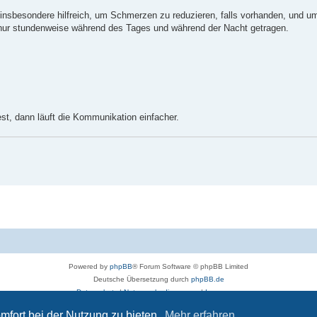
 insbesondere hilfreich, um Schmerzen zu reduzieren, falls vorhanden, und um
nur stundenweise während des Tages und während der Nacht getragen.
t, dann läuft die Kommunikation einfacher.
Powered by
phpBB
® Forum Software © phpBB Limited
Deutsche Übersetzung durch
phpBB.de
Datenschutz
|
Nutzungsbedingungen
|
Impressum
mfort bei der Nutzung zu bieten.
Mehr erfahren