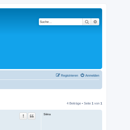
Suche
Erweiterte Suche
Registrieren
Anmelden
4 Beiträge • Seite
1
von
1
Siiina