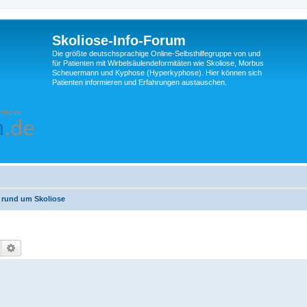
Skoliose-Info-Forum
Die größte deutschsprachige Online-Selbsthilfegruppe von und
für Patienten mit Wirbelsäulendeformitäten wie Skoliose, Morbus
Scheuermann und Kyphose (Hyperkyphose). Hier können sich
Patienten informieren und Erfahrungen austauschen.
 rund um Skoliose
Suche
Erweiterte Suche