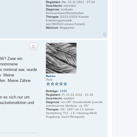
Registriert:
Mo, 22.11.2021 - 07:04
Geschlecht:
männlich
Diagnose:
lumbaler
Scheuermann/Rundrücken
Therapie:
02/21-03/24 Korsett
Krankengymnastik
seit 09/2024 erneut Korsett
Wohnort:
Wuppertal
N
a
c
h
o
b
hlt? Zwar ein
e
bernommene
n
so minimal war, wurde
e. Meine
Raven
Profi
llen. Meine Zähne
Beiträge:
1530
Registriert:
Fr, 21.01.2011 - 21:33
nn es sich nur um
Geschlecht:
weiblich
buckelresektion und
Diagnose:
vor OP: thoralumbale juvenile
/adoleszente Skoliose, ca. 55°
Therapie:
OP: 1997 mit 13 Jahren
Versteifung Th3 - L5 / Hessing-Klinik
Augsburg; kaum Restgrade