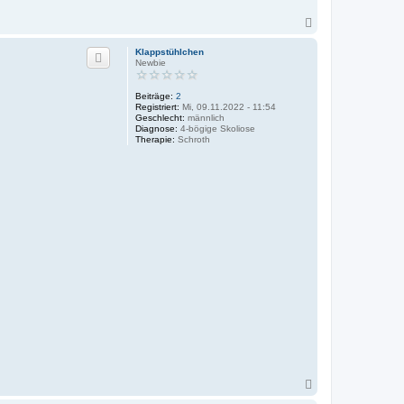
N
a
c
Klappstühlchen
h
Newbie
o
b
Beiträge:
2
e
Registriert:
Mi, 09.11.2022 - 11:54
n
Geschlecht:
männlich
Diagnose:
4-bögige Skoliose
Therapie:
Schroth
N
a