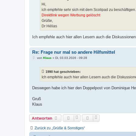
a
Hi,
g
ich empfehle sehr sich mit dem Scolipad zu beschäftigen.
Direktlink wegen Werbung gelöscht
Grüße,
Dr Hélias
Ich empfehle auch hier allen Lesern auch die Diskussionen
Re: Frage nur mal so andere Hilfsmittel
B
von
Klaus
»
Di, 03.03.2026 - 09:28
e
i
t
1990 hat geschrieben:
r
a
Ich empfehle auch hier allen Lesern auch die Diskussione
g
Deswegen habe ich hier den Doppelpost von Dominique He
Gruß
Klaus
Antworten
Zurück zu „Grüße & Sonstiges“