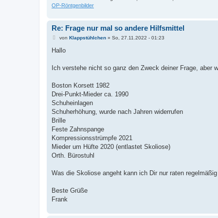
OP-Röntgenbilder
Re: Frage nur mal so andere Hilfsmittel
B
von
Klappstühlchen
»
So, 27.11.2022 - 01:23
e
i
Hallo
t
r
a
Ich verstehe nicht so ganz den Zweck deiner Frage, aber wi
g
Boston Korsett 1982
Drei-Punkt-Mieder ca. 1990
Schuheinlagen
Schuherhöhung, wurde nach Jahren widerrufen
Brille
Feste Zahnspange
Kompressionsstrümpfe 2021
Mieder um Hüfte 2020 (entlastet Skoliose)
Orth. Bürostuhl
Was die Skoliose angeht kann ich Dir nur raten regelmäßig
Beste Grüße
Frank