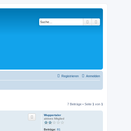
Suche
Erweiterte Suche
Registrieren
Anmelden
7 Beiträge • Seite
1
von
1
Wuppertaler
aktives Mitglied
Beiträge:
81