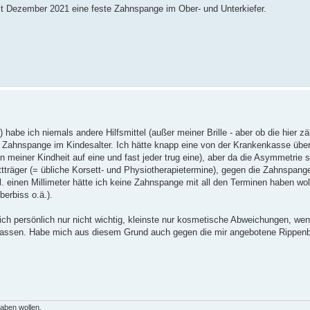
seit Dezember 2021 eine feste Zahnspange im Ober- und Unterkiefer.
abe ich niemals andere Hilfsmittel (außer meiner Brille - aber ob die hier zä
ine Zahnspange im Kindesalter. Ich hätte knapp eine von der Krankenkasse ü
n meiner Kindheit auf eine und fast jeder trug eine), aber da die Asymmetrie 
ettträger (= übliche Korsett- und Physiotherapietermine), gegen die Zahnspang
l. einen Millimeter hätte ich keine Zahnspange mit all den Terminen haben wo
berbiss o.ä.).
mich persönlich nur nicht wichtig, kleinste nur kosmetische Abweichungen, we
u lassen. Habe mich aus diesem Grund auch gegen die mir angebotene Rippen
haben wollen.