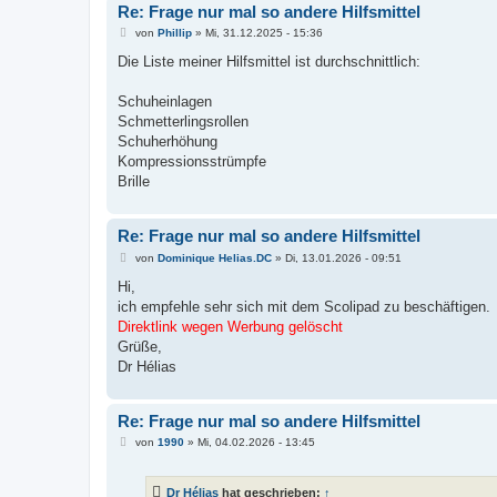
Re: Frage nur mal so andere Hilfsmittel
B
von
Phillip
»
Mi, 31.12.2025 - 15:36
e
i
Die Liste meiner Hilfsmittel ist durchschnittlich:
t
r
a
Schuheinlagen
g
Schmetterlingsrollen
Schuherhöhung
Kompressionsstrümpfe
Brille
Re: Frage nur mal so andere Hilfsmittel
B
von
Dominique Helias.DC
»
Di, 13.01.2026 - 09:51
e
i
Hi,
t
ich empfehle sehr sich mit dem Scolipad zu beschäftigen.
r
a
Direktlink wegen Werbung gelöscht
g
Grüße,
Dr Hélias
Re: Frage nur mal so andere Hilfsmittel
B
von
1990
»
Mi, 04.02.2026 - 13:45
e
i
t
Dr Hélias
hat geschrieben:
↑
r