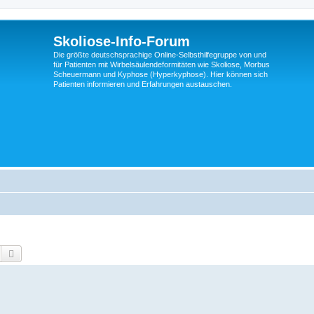
Skoliose-Info-Forum
Die größte deutschsprachige Online-Selbsthilfegruppe von und
für Patienten mit Wirbelsäulendeformitäten wie Skoliose, Morbus
Scheuermann und Kyphose (Hyperkyphose). Hier können sich
Patienten informieren und Erfahrungen austauschen.
Suche
Erweiterte Suche