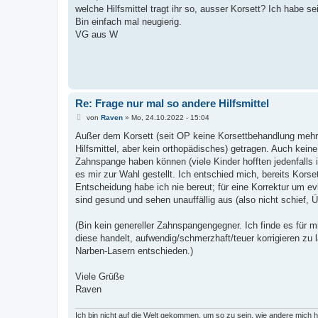
t
welche Hilfsmittel tragt ihr so, ausser Korsett? Ich habe 
r
a
Bin einfach mal neugierig.
g
VG aus W
Re: Frage nur mal so andere Hilfsmittel
B
von
Raven
»
Mo, 24.10.2022 - 15:04
e
i
Außer dem Korsett (seit OP keine Korsettbehandlung mehr) h
t
Hilfsmittel, aber kein orthopädisches) getragen. Auch ke
r
a
Zahnspange haben können (viele Kinder hofften jedenfalls i
g
es mir zur Wahl gestellt. Ich entschied mich, bereits Kors
Entscheidung habe ich nie bereut; für eine Korrektur um ev
sind gesund und sehen unauffällig aus (also nicht schief, Ü
(Bin kein genereller Zahnspangengegner. Ich finde es für 
diese handelt, aufwendig/schmerzhaft/teuer korrigieren z
Narben-Lasern entschieden.)
Viele Grüße
Raven
Ich bin nicht auf die Welt gekommen, um so zu sein, wie andere mich 