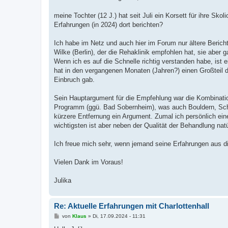
t
r
a
meine Tochter (12 J.) hat seit Juli ein Korsett für ihre Sko
g
Erfahrungen (in 2024) dort berichten?
Ich habe im Netz und auch hier im Forum nur ältere Berich
Wilke (Berlin), der die Rehaklinik empfohlen hat, sie aber g
Wenn ich es auf die Schnelle richtig verstanden habe, ist 
hat in den vergangenen Monaten (Jahren?) einen Großteil 
Einbruch gab.
Sein Hauptargument für die Empfehlung war die Kombinati
Programm (ggü. Bad Sobernheim), was auch Bouldern, Schwim
kürzere Entfernung ein Argument. Zumal ich persönlich ein
wichtigsten ist aber neben der Qualität der Behandlung natü
Ich freue mich sehr, wenn jemand seine Erfahrungen aus di
Vielen Dank im Voraus!
Julika
Re: Aktuelle Erfahrungen mit Charlottenhall
B
von
Klaus
»
Di, 17.09.2024 - 11:31
e
i