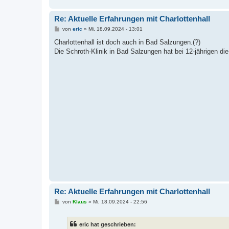
Re: Aktuelle Erfahrungen mit Charlottenhall
B
von
eric
»
Mi, 18.09.2024 - 13:01
e
i
Charlottenhall ist doch auch in Bad Salzungen.(?)
t
Die Schroth-Klinik in Bad Salzungen hat bei 12-jährigen die
r
a
g
Re: Aktuelle Erfahrungen mit Charlottenhall
B
von
Klaus
»
Mi, 18.09.2024 - 22:56
e
i
t
eric hat geschrieben:
r