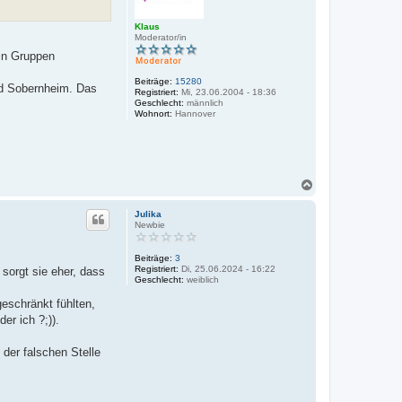
Klaus
Moderator/in
 in Gruppen
Beiträge:
15280
 Bad Sobernheim. Das
Registriert:
Mi, 23.06.2004 - 18:36
Geschlecht:
männlich
Wohnort:
Hannover
N
a
c
Julika
h
Newbie
o
b
Beiträge:
3
e
Registriert:
Di, 25.06.2024 - 16:22
sorgt sie eher, dass
n
Geschlecht:
weiblich
eschränkt fühlten,
er ich ?;)).
 der falschen Stelle