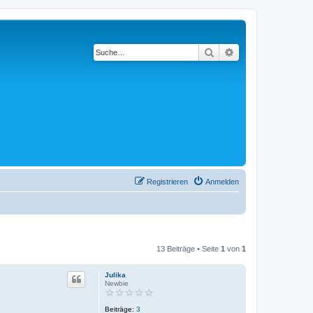
Suche
Erweiterte Suche
Registrieren
Anmelden
13 Beiträge • Seite
1
von
1
Julika
Newbie
Beiträge:
3