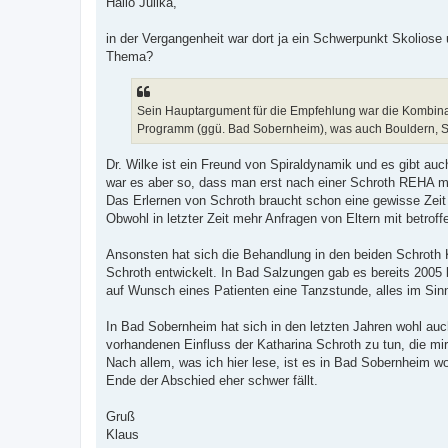
Hallo Julika,
t
r
a
in der Vergangenheit war dort ja ein Schwerpunkt Skoliose
g
Thema?
Sein Hauptargument für die Empfehlung war die Kombina
Programm (ggü. Bad Sobernheim), was auch Bouldern, Sc
Dr. Wilke ist ein Freund von Spiraldynamik und es gibt auc
war es aber so, dass man erst nach einer Schroth REHA mit
Das Erlernen von Schroth braucht schon eine gewisse Zeit 
Obwohl in letzter Zeit mehr Anfragen von Eltern mit betroff
Ansonsten hat sich die Behandlung in den beiden Schroth K
Schroth entwickelt. In Bad Salzungen gab es bereits 2005
auf Wunsch eines Patienten eine Tanzstunde, alles im Si
In Bad Sobernheim hat sich in den letzten Jahren wohl auch
vorhandenen Einfluss der Katharina Schroth zu tun, die mir
Nach allem, was ich hier lese, ist es in Bad Sobernheim w
Ende der Abschied eher schwer fällt.
Gruß
Klaus