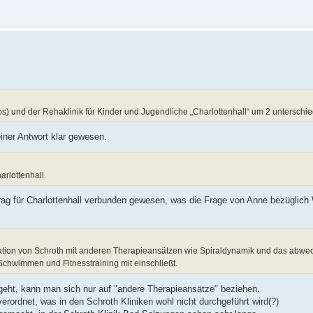
os) und der Rehaklinik für Kinder und Jugendliche „Charlottenhall“ um 2 unterschie
ner Antwort klar gewesen.
rlottenhall.
trag für Charlottenhall verbunden gewesen, was die Frage von Anne bezüglich
tion von Schroth mit anderen Therapieansätzen wie Spiraldynamik und das abwe
Schwimmen und Fitnesstraining mit einschließt.
eht, kann man sich nur auf "andere Therapieansätze" beziehen.
erordnet, was in den Schroth Kliniken wohl nicht durchgeführt wird(?)