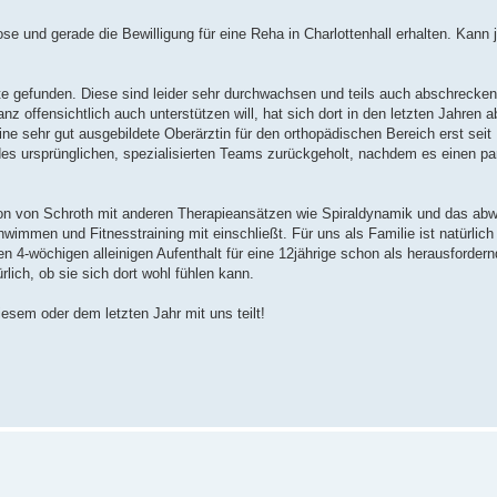
liose und gerade die Bewilligung für eine Reha in Charlottenhall erhalten. Kan
te gefunden. Diese sind leider sehr durchwachsen und teils auch abschreckend
anz offensichtlich auch unterstützen will, hat sich dort in den letzten Jahren a
eine sehr gut ausgebildete Oberärztin für den orthopädischen Bereich erst se
des ursprünglichen, spezialisierten Teams zurückgeholt, nachdem es einen p
on von Schroth mit anderen Therapieansätzen wie Spiraldynamik und das ab
men und Fitnesstraining mit einschließt. Für uns als Familie ist natürlich 
en 4-wöchigen alleinigen Aufenthalt für eine 12jährige schon als herausforde
rlich, ob sie sich dort wohl fühlen kann.
esem oder dem letzten Jahr mit uns teilt!