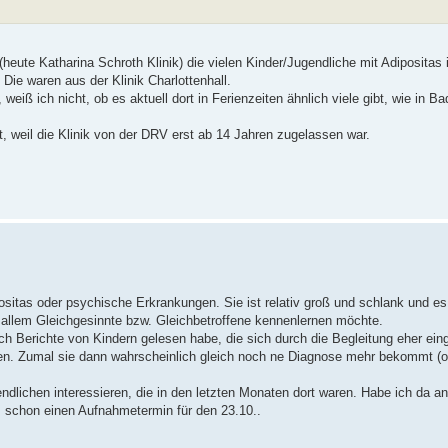
heute Katharina Schroth Klinik) die vielen Kinder/Jugendliche mit Adipositas
Die waren aus der Klinik Charlottenhall.
 weiß ich nicht, ob es aktuell dort in Ferienzeiten ähnlich viele gibt, wie in
it, weil die Klinik von der DRV erst ab 14 Jahren zugelassen war.
sitas oder psychische Erkrankungen. Sie ist relativ groß und schlank und es 
 allem Gleichgesinnte bzw. Gleichbetroffene kennenlernen möchte.
h Berichte von Kindern gelesen habe, die sich durch die Begleitung eher eing
ken. Zumal sie dann wahrscheinlich gleich noch ne Diagnose mehr bekommt (od
dlichen interessieren, die in den letzten Monaten dort waren. Habe ich da an
s schon einen Aufnahmetermin für den 23.10..