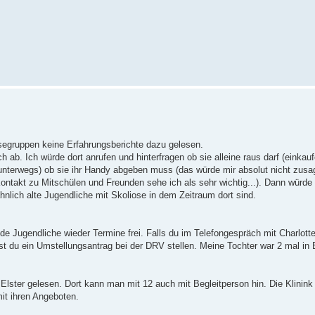
osegruppen keine Erfahrungsberichte dazu gelesen.
 ab. Ich würde dort anrufen und hinterfragen ob sie alleine raus darf (einkauf
unterwegs) ob sie ihr Handy abgeben muss (das würde mir absolut nicht zusa
ontakt zu Mitschülen und Freunden sehe ich als sehr wichtig...). Dann würde 
hnlich alte Jugendliche mit Skoliose in dem Zeitraum dort sind.
 Jugendliche wieder Termine frei. Falls du im Telefongespräch mit Charlotten
annst du ein Umstellungsantrag bei der DRV stellen. Meine Tochter war 2 mal i
lster gelesen. Dort kann man mit 12 auch mit Begleitperson hin. Die Klinink 
it ihren Angeboten.