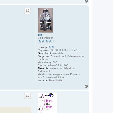
N
a
c
h
o
b
e
n
eric
Vielschreiber
Beiträge:
539
Registriert:
Di, 08.11.2005 - 19:40
Geschlecht:
männlich
Diagnose:
Zustand nach Scheuermann
Kyphose
Versteifung L5-S1
Bandscheiben-OP in HWS
Therapie:
Korsett mit Halsteil von
Rahmouni
Vorab schon einige andere Korsetts
-zur Schmerzreduktion
Wohnort:
Baumholder
N
a
c
h
o
b
e
n