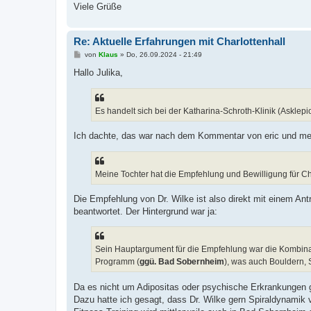
Viele Grüße
Re: Aktuelle Erfahrungen mit Charlottenhall
B
von
Klaus
»
Do, 26.09.2024 - 21:49
e
i
Hallo Julika,
t
r
a
g
Es handelt sich bei der Katharina-Schroth-Klinik (Asklepi
Ich dachte, das war nach dem Kommentar von eric und mei
Meine Tochter hat die Empfehlung und Bewilligung für Cha
Die Empfehlung von Dr. Wilke ist also direkt mit einem An
beantwortet. Der Hintergrund war ja:
Sein Hauptargument für die Empfehlung war die Kombina
Programm (
ggü. Bad Sobernheim
), was auch Bouldern, 
Da es nicht um Adipositas oder psychische Erkrankungen g
Dazu hatte ich gesagt, dass Dr. Wilke gern Spiraldynamik v