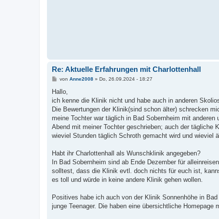
Re: Aktuelle Erfahrungen mit Charlottenhall
B
von
Anne2008
»
Do, 26.09.2024 - 18:27
e
i
Hallo,
t
ich kenne die Klinik nicht und habe auch in anderen Skoli
r
a
Die Bewertungen der Klinik(sind schon älter) schrecken mich
g
meine Tochter war täglich in Bad Sobernheim mit anderen 
Abend mit meiner Tochter geschrieben; auch der tägliche K
wieviel Stunden täglich Schroth gemacht wird und wieviel ä
Habt ihr Charlottenhall als Wunschklinik angegeben?
In Bad Sobernheim sind ab Ende Dezember für alleinreisende
solltest, dass die Klinik evtl. doch nichts für euch ist, k
es toll und würde in keine andere Klinik gehen wollen.
Positives habe ich auch von der Klinik Sonnenhöhe in Bad E
junge Teenager. Die haben eine übersichtliche Homepage m