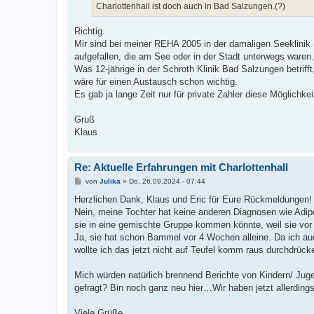
a
Charlottenhall ist doch auch in Bad Salzungen.(?)
g
Richtig.
Mir sind bei meiner REHA 2005 in der damaligen Seeklinik (
aufgefallen, die am See oder in der Stadt unterwegs waren. 
Was 12-jährige in der Schroth Klinik Bad Salzungen betrifft,
wäre für einen Austausch schon wichtig.
Es gab ja lange Zeit nur für private Zahler diese Möglichke
Gruß
Klaus
Re: Aktuelle Erfahrungen mit Charlottenhall
B
von
Julika
»
Do, 26.09.2024 - 07:44
e
i
Herzlichen Dank, Klaus und Eric für Eure Rückmeldungen!
t
Nein, meine Tochter hat keine anderen Diagnosen wie Adipo
r
a
sie in eine gemischte Gruppe kommen könnte, weil sie vor
g
Ja, sie hat schon Bammel vor 4 Wochen alleine. Da ich auc
wollte ich das jetzt nicht auf Teufel komm raus durchdrüc
Mich würden natürlich brennend Berichte von Kindern/ Jugen
gefragt? Bin noch ganz neu hier…Wir haben jetzt allerding
Viele Grüße