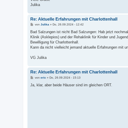
Julika
Re: Aktuelle Erfahrungen mit Charlottenhall
B
von
Julika
»
Do, 26.09.2024 - 12:42
e
i
Bad Salzungen ist nicht Bad Salzungen: Hab jetzt nochmal 
t
Klinik (Asklepios) und der Rehaklinik für Kinder und Jugen
r
a
Bewilligung für Charlottenhall.
g
Kann da nicht vielleicht jemand aktuelle Erfahrungen mit u
VG Julika
Re: Aktuelle Erfahrungen mit Charlottenhall
B
von
eric
»
Do, 26.09.2024 - 15:13
e
i
Ja, klar, aber beide Häuser sind im gleichen ORT.
t
r
a
g