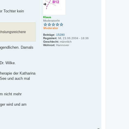
e
n
er Tochter kein
Klaus
Moderator/in
chslungsreichere
Beiträge:
15280
Registriert:
Mi, 23.06.2004 - 18:36
Geschlecht:
männlich
Wohnort:
Hannover
Jugendlichen. Damals
Dr. Wilke.
herapie der Katharina
n See und auch mal
em nicht mehr
iger wird und am