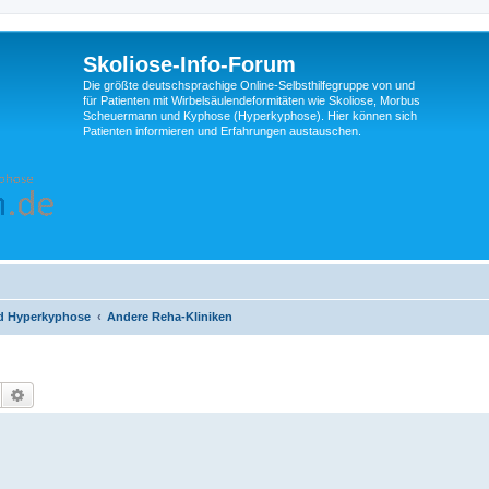
Skoliose-Info-Forum
Die größte deutschsprachige Online-Selbsthilfegruppe von und
für Patienten mit Wirbelsäulendeformitäten wie Skoliose, Morbus
Scheuermann und Kyphose (Hyperkyphose). Hier können sich
Patienten informieren und Erfahrungen austauschen.
d Hyperkyphose
Andere Reha-Kliniken
Suche
Erweiterte Suche