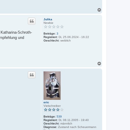
N
a
c
Julika
h
Newbie
o
b
 Katharina-Schroth-
Beiträge:
3
e
Registriert:
Di, 25.06.2024 - 16:22
 Empfehlung und
n
Geschlecht:
weiblich
N
a
c
h
o
b
e
n
eric
Vielschreiber
Beiträge:
539
Registriert:
Di, 08.11.2005 - 19:40
Geschlecht:
männlich
Diagnose:
Zustand nach Scheuermann