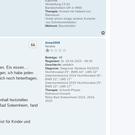
Kyphose
Versteifung L5-S1
Bandscheiben-OP in HWS
Therapie:
Korsett mit Halsteil von
Rahmouni
Vorab schon einige andere Korsetts
-zur Schmerzreduktion
Wohnort:
Baumholder
N
a
c
Anne2008
h
Newbie
o
b
Beiträge:
49
e
Registriert:
Di, 18.04.2023 - 09:30
n
Geschlecht:
weiblich
en, Eis essen....
Diagnose:
Diagnose Skoliose 04/2023
Hochthorakal 25°, BWS 44°, LWS 32°
gen, ich habe jeden
Zwischenbefund 2024 Hochthorakal 30°,
ich noch hinterfragen,
BWS 22°, LWS 17°
Zwischenbefund 2025 Hochthorakal 25°,
BWS 22°, LWS 17°
Therapie:
Schroth-Physio
Rahmouni Korsett
Reha Bad Sobernheim 2023, 2024,
hall feststellen
2025
n Bad Sobernheim, fand
ist für Kinder und