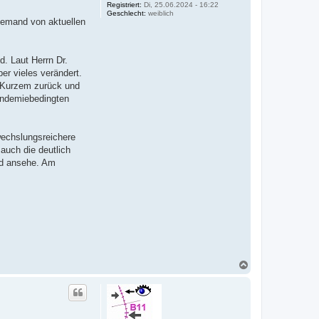
Registriert:
Di, 25.06.2024 - 16:22
Geschlecht:
weiblich
n jemand von aktuellen
. Laut Herrn Dr.
ber vieles verändert.
it Kurzem zurück und
andemiebedingten
wechslungsreichere
auch die deutlich
rnd ansehe. Am
N
a
c
h
o
b