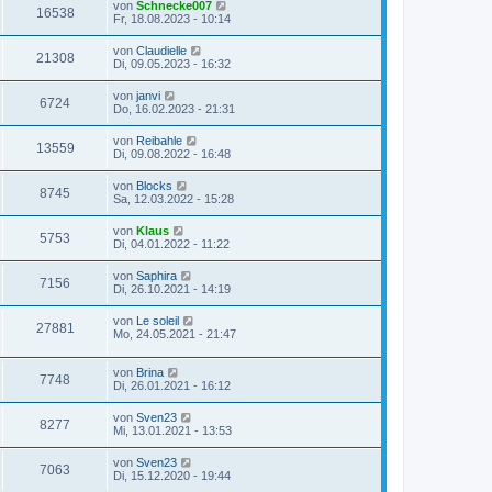
von
Schnecke007
16538
Fr, 18.08.2023 - 10:14
von
Claudielle
21308
Di, 09.05.2023 - 16:32
von
janvi
6724
Do, 16.02.2023 - 21:31
von
Reibahle
13559
Di, 09.08.2022 - 16:48
von
Blocks
8745
Sa, 12.03.2022 - 15:28
von
Klaus
5753
Di, 04.01.2022 - 11:22
von
Saphira
7156
Di, 26.10.2021 - 14:19
von
Le soleil
27881
Mo, 24.05.2021 - 21:47
von
Brina
7748
Di, 26.01.2021 - 16:12
von
Sven23
8277
Mi, 13.01.2021 - 13:53
von
Sven23
7063
Di, 15.12.2020 - 19:44