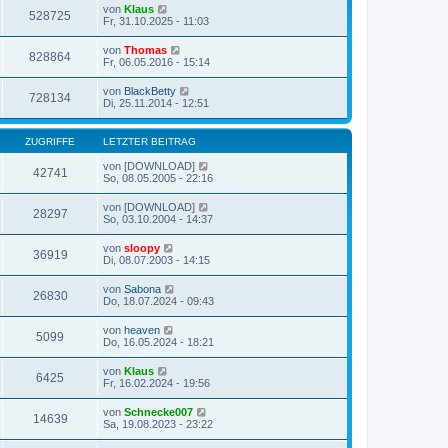
von
Klaus
528725
Fr, 31.10.2025 - 11:03
von
Thomas
828864
Fr, 06.05.2016 - 15:14
von
BlackBetty
728134
Di, 25.11.2014 - 12:51
ZUGRIFFE
LETZTER BEITRAG
von
[DOWNLOAD]
42741
So, 08.05.2005 - 22:16
von
[DOWNLOAD]
28297
So, 03.10.2004 - 14:37
von
sloopy
36919
Di, 08.07.2003 - 14:15
von
Sabona
26830
Do, 18.07.2024 - 09:43
von
heaven
5099
Do, 16.05.2024 - 18:21
von
Klaus
6425
Fr, 16.02.2024 - 19:56
von
Schnecke007
14639
Sa, 19.08.2023 - 23:22