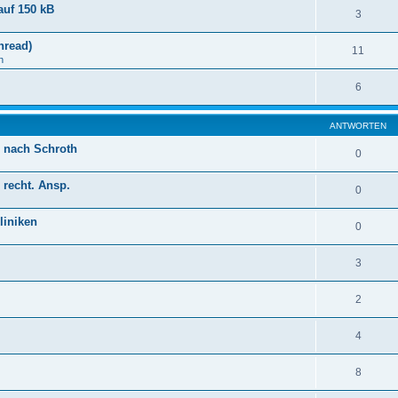
auf 150 kB
3
hread)
11
n
6
ANTWORTEN
n nach Schroth
0
recht. Ansp.
0
liniken
0
3
2
4
8