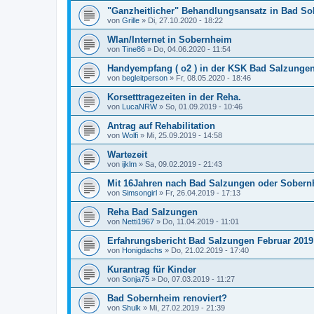
"Ganzheitlicher" Behandlungsansatz in Bad S
von
Grille
»
Di, 27.10.2020 - 18:22
Wlan/Internet in Sobernheim
von
Tine86
»
Do, 04.06.2020 - 11:54
Handyempfang ( o2 ) in der KSK Bad Salzunge
von
begleitperson
»
Fr, 08.05.2020 - 18:46
Korsetttragezeiten in der Reha.
von
LucaNRW
»
So, 01.09.2019 - 10:46
Antrag auf Rehabilitation
von
Wolfi
»
Mi, 25.09.2019 - 14:58
Wartezeit
von
ijklm
»
Sa, 09.02.2019 - 21:43
Mit 16Jahren nach Bad Salzungen oder Sober
von
Simsongirl
»
Fr, 26.04.2019 - 17:13
Reha Bad Salzungen
von
Netti1967
»
Do, 11.04.2019 - 11:01
Erfahrungsbericht Bad Salzungen Februar 2019
von
Honigdachs
»
Do, 21.02.2019 - 17:40
Kurantrag für Kinder
von
Sonja75
»
Do, 07.03.2019 - 11:27
Bad Sobernheim renoviert?
von
Shulk
»
Mi, 27.02.2019 - 21:39