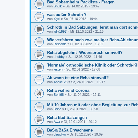
Bad Sobernheim Packliste - Fragen
von
Shulk
»
Sa, 14.02.2015 - 19:47
was außer Schroth ?
von
Xgirl
»
So, 07.10.2018 - 19:44
Schroth in Bad Salzungen, lernt man dort schn
von
lully1997
»
Mi, 12.10.2022 - 21:15
Wie verfahren nach zweimaliger Reha-Ablehnu
von
Reibahle
»
Di, 02.08.2022 - 13:52
Reha abgelehnt- Widerspruch sinnvoll?
von
chubby
»
Sa, 12.03.2022 - 11:46
'Normale' orthopädische Klinik oder Schroth-Kl
von
jes.en
»
So, 02.01.2022 - 17:08
Ab wann ist eine Reha sinnvoll?
von
Annie123
»
So, 24.10.2021 - 15:17
Reha während Corona
von
Seni68
»
So, 11.04.2021 - 22:11
Mit 10 Jahren mit oder ohne Begleitung zur Re
von
Brina
»
Di, 26.01.2021 - 06:50
Reha Bad Salzungen
von
Awa
»
Di, 12.01.2021 - 20:12
BaSo/BaSa Erwachsene
von
claudivo
»
Di, 15.12.2020 - 19:09