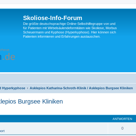
Skoliose-Info-Forum
Die größte deutschsprachige Online-Selbsthilfegruppe von und
für Patienten mit Wirbelsäulendeformitäten wie Skoliose, Morbus
Scheuermann und Kyphose (Hyperkyphose). Hier können sich
Patienten informieren und Erfahrungen austauschen.
d Hyperkyphose
Asklepios Katharina-Schroth-Klinik / Asklepios Burgsee Kliniken
klepios Burgsee Kliniken
eiterte Suche
ANTWORTEN
0
ort