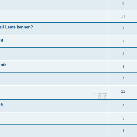
9
11
ell Leute kennen?
2
ng
7
4
inik
1
2
22
1
2
ha
2
3
1