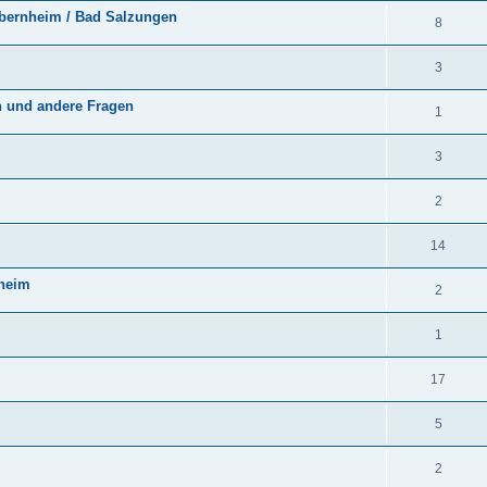
obernheim / Bad Salzungen
8
3
n und andere Fragen
1
3
2
14
nheim
2
1
17
5
2