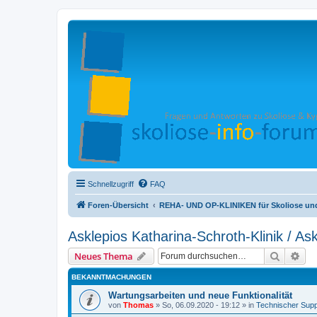
Schnellzugriff
FAQ
Foren-Übersicht
REHA- UND OP-KLINIKEN für Skoliose un
Asklepios Katharina-Schroth-Klinik / As
Suche
Erw
Neues Thema
BEKANNTMACHUNGEN
Wartungsarbeiten und neue Funktionalität
von
Thomas
»
So, 06.09.2020 - 19:12
» in
Technischer Supp