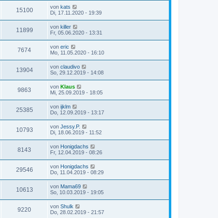
von
kats
15100
Di, 17.11.2020 - 19:39
von
killer
11899
Fr, 05.06.2020 - 13:31
von
eric
7674
Mo, 11.05.2020 - 16:10
von
claudivo
13904
So, 29.12.2019 - 14:08
von
Klaus
9863
Mi, 25.09.2019 - 18:05
von
ijklm
25385
Do, 12.09.2019 - 13:17
von
Jessy.P.
10793
Di, 18.06.2019 - 11:52
von
Honigdachs
8143
Fr, 12.04.2019 - 08:26
von
Honigdachs
29546
Do, 11.04.2019 - 08:29
von
Mama69
10613
So, 10.03.2019 - 19:05
von
Shulk
9220
Do, 28.02.2019 - 21:57