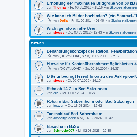
Erhöhung der maximalen Bildgröße von 30 kB 
von
Thomas
»
Fr, 06.05.2016 - 15:19
» in
Skoliose allgemein
Wie kann ich Bilder hochladen? (ein Sammel-T
von
Dalia
»
Fr, 01.08.2014 - 01:49
» in
Skoliose allgemei
Wichtige Info an alle User!
von
sloopy
»
Do, 08.03.2012 - 12:43
» in
Skoliose allgemein
THEMEN
Behandlungskonzept der station. Rehabilitatio
von
[DOWNLOAD]
»
So, 08.05.2005 - 22:16
Hinweise für Kostenübernahmemöglichkeiten & 
von
[DOWNLOAD]
»
So, 03.10.2004 - 14:37
Bitte unbedingt lesen! Infos zu den Asklepios-K
von
sloopy
»
Di, 08.07.2003 - 14:15
Reha ab 24.7. in Bad Salzungen
von
eric
»
Mi, 17.07.2024 - 10:24
Reha in Bad Sobernheim oder Bad Salzungen
von
heaven
»
Do, 16.05.2024 - 12:42
Tagesablauf Bad Sobernheim
von
doppeltgefedert
»
Mi, 14.02.2024 - 10:42
Besuche in BaSo
von
Schnecke007
»
Mi, 02.08.2023 - 22:38