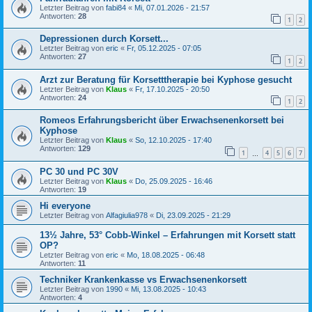
Letzter Beitrag von
fabi84
«
Mi, 07.01.2026 - 21:57
Antworten:
28
1
2
Depressionen durch Korsett...
Letzter Beitrag von
eric
«
Fr, 05.12.2025 - 07:05
Antworten:
27
1
2
Arzt zur Beratung für Korsetttherapie bei Kyphose gesucht
Letzter Beitrag von
Klaus
«
Fr, 17.10.2025 - 20:50
Antworten:
24
1
2
Romeos Erfahrungsbericht über Erwachsenenkorsett bei
Kyphose
Letzter Beitrag von
Klaus
«
So, 12.10.2025 - 17:40
Antworten:
129
1
4
5
6
7
…
PC 30 und PC 30V
Letzter Beitrag von
Klaus
«
Do, 25.09.2025 - 16:46
Antworten:
19
Hi everyone
Letzter Beitrag von
Alfagiulia978
«
Di, 23.09.2025 - 21:29
13½ Jahre, 53° Cobb-Winkel – Erfahrungen mit Korsett statt
OP?
Letzter Beitrag von
eric
«
Mo, 18.08.2025 - 06:48
Antworten:
11
Techniker Krankenkasse vs Erwachsenenkorsett
Letzter Beitrag von
1990
«
Mi, 13.08.2025 - 10:43
Antworten:
4