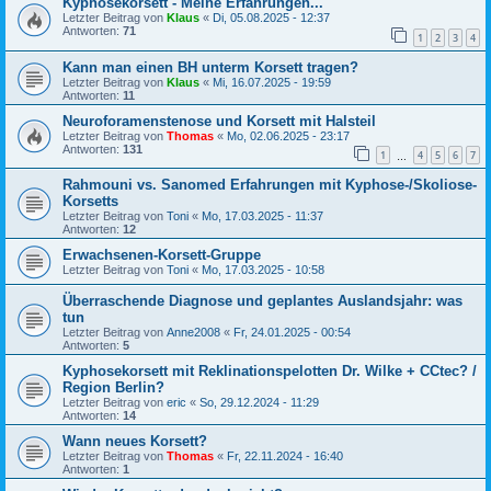
Kyphosekorsett - Meine Erfahrungen...
Letzter Beitrag von
Klaus
«
Di, 05.08.2025 - 12:37
Antworten:
71
1
2
3
4
Kann man einen BH unterm Korsett tragen?
Letzter Beitrag von
Klaus
«
Mi, 16.07.2025 - 19:59
Antworten:
11
Neuroforamenstenose und Korsett mit Halsteil
Letzter Beitrag von
Thomas
«
Mo, 02.06.2025 - 23:17
Antworten:
131
1
4
5
6
7
…
Rahmouni vs. Sanomed Erfahrungen mit Kyphose-/Skoliose-
Korsetts
Letzter Beitrag von
Toni
«
Mo, 17.03.2025 - 11:37
Antworten:
12
Erwachsenen-Korsett-Gruppe
Letzter Beitrag von
Toni
«
Mo, 17.03.2025 - 10:58
Überraschende Diagnose und geplantes Auslandsjahr: was
tun
Letzter Beitrag von
Anne2008
«
Fr, 24.01.2025 - 00:54
Antworten:
5
Kyphosekorsett mit Reklinationspelotten Dr. Wilke + CCtec? /
Region Berlin?
Letzter Beitrag von
eric
«
So, 29.12.2024 - 11:29
Antworten:
14
Wann neues Korsett?
Letzter Beitrag von
Thomas
«
Fr, 22.11.2024 - 16:40
Antworten:
1