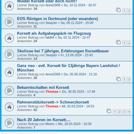
Wieder Korsett oder doch nicht?
Letzter Beitrag von
Anne2008
«
So, 10.11.2024 - 20:37
Antworten:
34
1
2
EOS Röntgen in Dortmund (oder woanders)
Letzter Beitrag von
Swaylor
«
Sa, 09.11.2024 - 15:00
Antworten:
11
Korsett als Aufgabegepäck im Flugzeug
Letzter Beitrag von
fabi84
«
Sa, 02.11.2024 - 22:47
Antworten:
24
1
2
Skoliose bei 7 jähriger, Erfahrungen Korsettbauer
Letzter Beitrag von
Swaylor
«
Fr, 13.09.2024 - 23:43
Antworten:
14
Ganz neu - evtl. Korsett für 13jährige Bayern Landshut /
München
Letzter Beitrag von
Anne2008
«
Do, 05.09.2024 - 21:16
Antworten:
26
1
2
Bekanntschaften mit Korsett
Letzter Beitrag von
Thomas
«
Do, 30.05.2024 - 17:48
Antworten:
4
Rahmenstützkorsett--> Schmerzkorsett
Letzter Beitrag von
Thomas
«
Mi, 20.03.2024 - 19:53
Antworten:
62
1
2
3
4
Nach 20 Jahren im Korsett....
Letzter Beitrag von
Moms
«
Mo, 18.03.2024 - 10:35
Antworten:
7