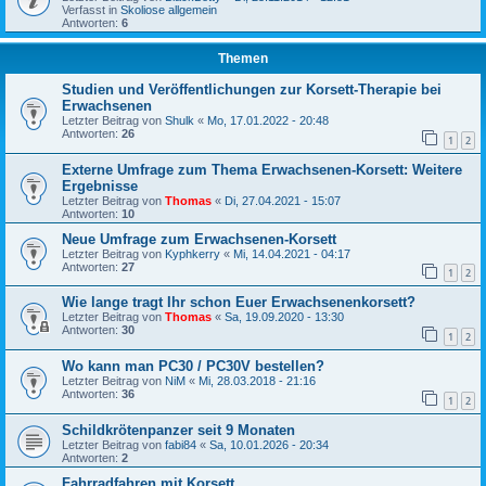
Verfasst in
Skoliose allgemein
Antworten:
6
Themen
Studien und Veröffentlichungen zur Korsett-Therapie bei
Erwachsenen
Letzter Beitrag von
Shulk
«
Mo, 17.01.2022 - 20:48
Antworten:
26
1
2
Externe Umfrage zum Thema Erwachsenen-Korsett: Weitere
Ergebnisse
Letzter Beitrag von
Thomas
«
Di, 27.04.2021 - 15:07
Antworten:
10
Neue Umfrage zum Erwachsenen-Korsett
Letzter Beitrag von
Kyphkerry
«
Mi, 14.04.2021 - 04:17
Antworten:
27
1
2
Wie lange tragt Ihr schon Euer Erwachsenenkorsett?
Letzter Beitrag von
Thomas
«
Sa, 19.09.2020 - 13:30
Antworten:
30
1
2
Wo kann man PC30 / PC30V bestellen?
Letzter Beitrag von
NiM
«
Mi, 28.03.2018 - 21:16
Antworten:
36
1
2
Schildkrötenpanzer seit 9 Monaten
Letzter Beitrag von
fabi84
«
Sa, 10.01.2026 - 20:34
Antworten:
2
Fahrradfahren mit Korsett