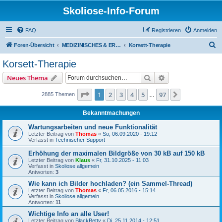
Skoliose-Info-Forum
FAQ
Registrieren
Anmelden
S
Foren-Übersicht
MEDIZINISCHES & ERFAHRUNGSAUSTAUSCH über Skoliose und Hyperkyphose
Korsett-Therapie
u
Korsett-Therapie
c
Suche
Erweiterte Suche
Neues Thema
h
e
Seite
1
von
97
1
2
3
4
5
97
Nächste
2885 Themen
…
Bekanntmachungen
Wartungsarbeiten und neue Funktionalität
Letzter Beitrag von
Thomas
«
So, 06.09.2020 - 19:12
Verfasst in
Technischer Support
Erhöhung der maximalen Bildgröße von 30 kB auf 150 kB
Letzter Beitrag von
Klaus
«
Fr, 31.10.2025 - 11:03
Verfasst in
Skoliose allgemein
Antworten:
3
Wie kann ich Bilder hochladen? (ein Sammel-Thread)
Letzter Beitrag von
Thomas
«
Fr, 06.05.2016 - 15:14
Verfasst in
Skoliose allgemein
Antworten:
11
Wichtige Info an alle User!
Letzter Beitrag von
BlackBetty
«
Di, 25.11.2014 - 12:51