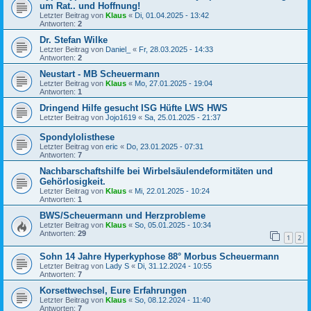
um Rat.. und Hoffnung!
Letzter Beitrag von
Klaus
«
Di, 01.04.2025 - 13:42
Antworten:
2
Dr. Stefan Wilke
Letzter Beitrag von
Daniel_
«
Fr, 28.03.2025 - 14:33
Antworten:
2
Neustart - MB Scheuermann
Letzter Beitrag von
Klaus
«
Mo, 27.01.2025 - 19:04
Antworten:
1
Dringend Hilfe gesucht ISG Hüfte LWS HWS
Letzter Beitrag von
Jojo1619
«
Sa, 25.01.2025 - 21:37
Spondylolisthese
Letzter Beitrag von
eric
«
Do, 23.01.2025 - 07:31
Antworten:
7
Nachbarschaftshilfe bei Wirbelsäulendeformitäten und
Gehörlosigkeit.
Letzter Beitrag von
Klaus
«
Mi, 22.01.2025 - 10:24
Antworten:
1
BWS/Scheuermann und Herzprobleme
Letzter Beitrag von
Klaus
«
So, 05.01.2025 - 10:34
Antworten:
29
1
2
Sohn 14 Jahre Hyperkyphose 88° Morbus Scheuermann
Letzter Beitrag von
Lady S
«
Di, 31.12.2024 - 10:55
Antworten:
7
Korsettwechsel, Eure Erfahrungen
Letzter Beitrag von
Klaus
«
So, 08.12.2024 - 11:40
Antworten:
7