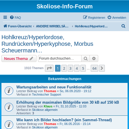
Skoliose-Info-Forum
FAQ
Registrieren
Anmelden
S
Foren-Übersicht
ANDERE WIRBELSÄULENDEFORMITÄTEN
Hohlkreuz/Hyperlordose, Rundrücken/Hyperkyphose, Morbus Scheuermann...
u
Hohlkreuz/Hyperlordose,
c
Rundrücken/Hyperkyphose, Morbus
h
Scheuermann...
e
Suche
Erweiterte Suche
Neues Thema
Seite
1
von
64
1
2
3
4
5
64
Nächste
1910 Themen
…
Bekanntmachungen
Wartungsarbeiten und neue Funktionalität
Letzter Beitrag von
Thomas
«
So, 06.09.2020 - 19:12
Verfasst in
Technischer Support
Erhöhung der maximalen Bildgröße von 30 kB auf 150 kB
Letzter Beitrag von
Klaus
«
Fr, 31.10.2025 - 11:03
Verfasst in
Skoliose allgemein
Antworten:
3
Wie kann ich Bilder hochladen? (ein Sammel-Thread)
Letzter Beitrag von
Thomas
«
Fr, 06.05.2016 - 15:14
Verfasst in
Skoliose allgemein