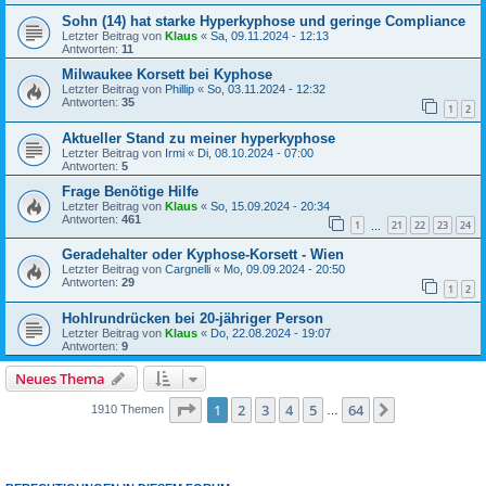
Sohn (14) hat starke Hyperkyphose und geringe Compliance
Letzter Beitrag von
Klaus
«
Sa, 09.11.2024 - 12:13
Antworten:
11
Milwaukee Korsett bei Kyphose
Letzter Beitrag von
Phillip
«
So, 03.11.2024 - 12:32
Antworten:
35
1
2
Aktueller Stand zu meiner hyperkyphose
Letzter Beitrag von
Irmi
«
Di, 08.10.2024 - 07:00
Antworten:
5
Frage Benötige Hilfe
Letzter Beitrag von
Klaus
«
So, 15.09.2024 - 20:34
Antworten:
461
1
21
22
23
24
…
Geradehalter oder Kyphose-Korsett - Wien
Letzter Beitrag von
Cargnelli
«
Mo, 09.09.2024 - 20:50
Antworten:
29
1
2
Hohlrundrücken bei 20-jähriger Person
Letzter Beitrag von
Klaus
«
Do, 22.08.2024 - 19:07
Antworten:
9
Neues Thema
Seite
1
von
64
1
2
3
4
5
64
Nächste
1910 Themen
…