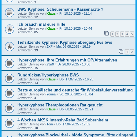
Antworten:
3
BWS Kyphose, Scheuermann - Kassenärzte ?
Letzter Beitrag von
Klaus
«
Fr, 10.10.2025 - 11:14
Antworten:
12
Ich brauch mal eure Hilfe
Letzter Beitrag von
Klaus
«
Fr, 10.10.2025 - 10:44
Antworten:
85
1
2
3
4
5
Tiefsitzende kyphose. Kyphose übergang lws bws
Letzter Beitrag von
JXF
«
Mo, 08.09.2025 - 16:19
Antworten:
39
1
2
Hyperkyphose: Ihre Erfahrungen mit OP/Alternativen
Letzter Beitrag von
z3n0
«
Di, 26.08.2025 - 13:50
Antworten:
15
Rundrücken/Hyperkyphose BWS
Letzter Beitrag von
Klaus
«
Do, 17.07.2025 - 16:25
Antworten:
13
Beste europäische und deutsche für Wirbelsäulenversteifung
Letzter Beitrag von
Youria
«
So, 29.06.2025 - 15:04
Antworten:
4
Hyperkyphose Therapieoptionen Rat gesucht
Letzter Beitrag von
Klaus
«
Do, 08.05.2025 - 21:21
Antworten:
3
4 Wochen AKSK Intensiv-Reha Bad Sobernheim
Letzter Beitrag von
Toni
«
Do, 17.04.2025 - 17:52
Antworten:
10
Hyperkyphose/Blockwirbel - blöde Symptome. Bitte dringend