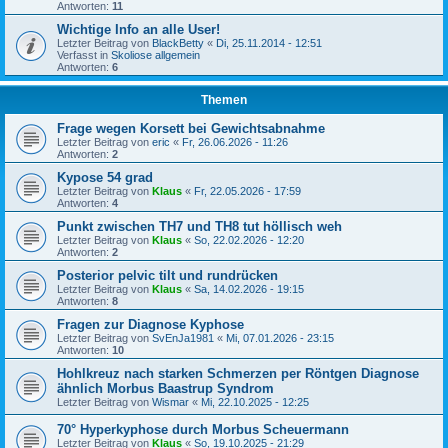
Antworten:
11
Wichtige Info an alle User!
Letzter Beitrag von
BlackBetty
«
Di, 25.11.2014 - 12:51
Verfasst in
Skoliose allgemein
Antworten:
6
Themen
Frage wegen Korsett bei Gewichtsabnahme
Letzter Beitrag von
eric
«
Fr, 26.06.2026 - 11:26
Antworten:
2
Kypose 54 grad
Letzter Beitrag von
Klaus
«
Fr, 22.05.2026 - 17:59
Antworten:
4
Punkt zwischen TH7 und TH8 tut höllisch weh
Letzter Beitrag von
Klaus
«
So, 22.02.2026 - 12:20
Antworten:
2
Posterior pelvic tilt und rundrücken
Letzter Beitrag von
Klaus
«
Sa, 14.02.2026 - 19:15
Antworten:
8
Fragen zur Diagnose Kyphose
Letzter Beitrag von
SvEnJa1981
«
Mi, 07.01.2026 - 23:15
Antworten:
10
Hohlkreuz nach starken Schmerzen per Röntgen Diagnose
ähnlich Morbus Baastrup Syndrom
Letzter Beitrag von
Wismar
«
Mi, 22.10.2025 - 12:25
70° Hyperkyphose durch Morbus Scheuermann
Letzter Beitrag von
Klaus
«
So, 19.10.2025 - 21:29