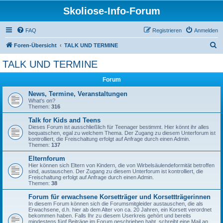
Skoliose-Info-Forum
FAQ
Registrieren
Anmelden
S
Foren-Übersicht
TALK UND TERMINE
u
TALK UND TERMINE
c
Forum
h
e
News, Termine, Veranstaltungen
What's on?
Themen:
316
Talk for Kids and Teens
Dieses Forum ist ausschließlich für Teenager bestimmt. Hier könnt ihr alles
bequatschen, egal zu welchem Thema. Der Zugang zu diesem Unterforum ist
kontrolliert, die Freischaltung erfolgt auf Anfrage durch einen Admin.
Themen:
137
Elternforum
Hier können sich Eltern von Kindern, die von Wirbelsäulendeformität betroffen
sind, austauschen. Der Zugang zu diesem Unterforum ist kontrolliert, die
Freischaltung erfolgt auf Anfrage durch einen Admin.
Themen:
38
Forum für erwachsene Korsetträger und Korsettträgerinnen
In diesem Forum können sich die Forumsmitgleider austauschen, die als
Erwachsene, d.h. hier ab dem Alter von ca. 20 Jahren, ein Korsett verordnet
bekommen haben. Falls Ihr zu diesem Userkreis gehört und bereits
mindestens fünf Beiträge im Forum geschrieben habt, schreibt eine Mail an