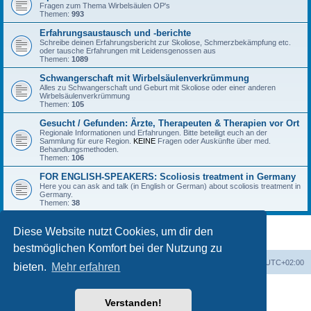
Fragen zum Thema Wirbelsäulen OP's
Themen:
993
Erfahrungsaustausch und -berichte
Schreibe deinen Erfahrungsbericht zur Skoliose, Schmerzbekämpfung etc.
oder tausche Erfahrungen mit Leidensgenossen aus
Themen:
1089
Schwangerschaft mit Wirbelsäulenverkrümmung
Alles zu Schwangerschaft und Geburt mit Skoliose oder einer anderen
Wirbelsäulenverkrümmung
Themen:
105
Gesucht / Gefunden: Ärzte, Therapeuten & Therapien vor Ort
Regionale Informationen und Erfahrungen. Bitte beteiligt euch an der
Sammlung für eure Region.
KEINE
Fragen oder Auskünfte über med.
Behandlungsmethoden.
Themen:
106
FOR ENGLISH-SPEAKERS: Scoliosis treatment in Germany
Here you can ask and talk (in English or German) about scoliosis treatment in
Germany.
Themen:
38
Diese Website nutzt Cookies, um dir den
bestmöglichen Komfort bei der Nutzung zu
Foren-Übersicht
Alle Zeiten sind
UTC+02:00
bieten.
Mehr erfahren
Powered by
phpBB
® Forum Software © phpBB Limited
Deutsche Übersetzung durch
phpBB.de
Verstanden!