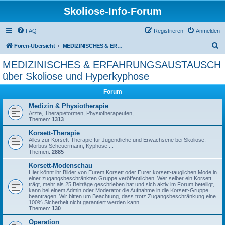
Skoliose-Info-Forum
FAQ
Registrieren
Anmelden
S
Foren-Übersicht
MEDIZINISCHES & ERFAHRUNGSAUSTAUSCH über Skoliose und Hyperkyphose
u
MEDIZINISCHES & ERFAHRUNGSAUSTAUSCH
c
über Skoliose und Hyperkyphose
h
Forum
e
Medizin & Physiotherapie
Ärzte, Therapieformen, Physiotherapeuten, ...
Themen:
1313
Korsett-Therapie
Alles zur Korsett-Therapie für Jugendliche und Erwachsene bei Skoliose,
Morbus Scheuermann, Kyphose ...
Themen:
2885
Korsett-Modenschau
Hier könnt ihr Bilder von Eurem Korsett oder Eurer korsett-tauglichen Mode in
einer zugangsbeschränkten Gruppe veröffentlichen. Wer selber ein Korsett
trägt, mehr als 25 Beiträge geschrieben hat und sich aktiv im Forum beteiligt,
kann bei einem Admin oder Moderator die Aufnahme in die Korsett-Gruppe
beantragen. Wir bitten um Beachtung, dass trotz Zugangsbeschränkung eine
100% Sicherheit nicht garantiert werden kann.
Themen:
130
Operation