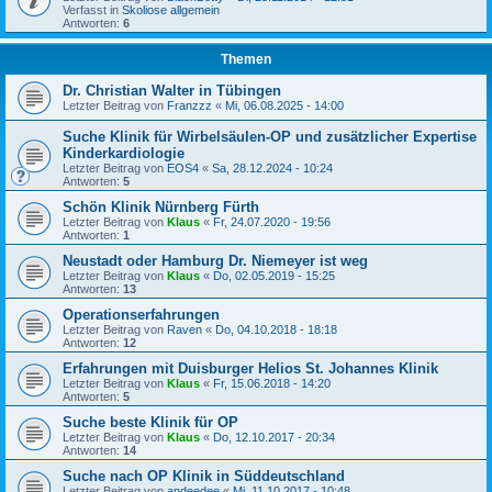
Verfasst in
Skoliose allgemein
Antworten:
6
Themen
Dr. Christian Walter in Tübingen
Letzter Beitrag von
Franzzz
«
Mi, 06.08.2025 - 14:00
Suche Klinik für Wirbelsäulen-OP und zusätzlicher Expertise
Kinderkardiologie
Letzter Beitrag von
EOS4
«
Sa, 28.12.2024 - 10:24
Antworten:
5
Schön Klinik Nürnberg Fürth
Letzter Beitrag von
Klaus
«
Fr, 24.07.2020 - 19:56
Antworten:
1
Neustadt oder Hamburg Dr. Niemeyer ist weg
Letzter Beitrag von
Klaus
«
Do, 02.05.2019 - 15:25
Antworten:
13
Operationserfahrungen
Letzter Beitrag von
Raven
«
Do, 04.10.2018 - 18:18
Antworten:
12
Erfahrungen mit Duisburger Helios St. Johannes Klinik
Letzter Beitrag von
Klaus
«
Fr, 15.06.2018 - 14:20
Antworten:
5
Suche beste Klinik für OP
Letzter Beitrag von
Klaus
«
Do, 12.10.2017 - 20:34
Antworten:
14
Suche nach OP Klinik in Süddeutschland
Letzter Beitrag von
andeedee
«
Mi, 11.10.2017 - 10:48