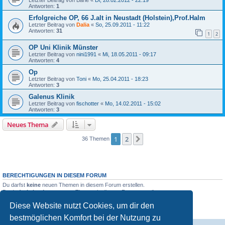
Letzter Beitrag von
Bärle
«
Di, 28.02.2012 - 22:19
Antworten:
1
Erfolgreiche OP, 66 J.alt in Neustadt (Holstein),Prof.Halm
Letzter Beitrag von
Dalia
«
So, 25.09.2011 - 11:22
Antworten:
31
1
2
OP Uni Klinik Münster
Letzter Beitrag von
nini1991
«
Mi, 18.05.2011 - 09:17
Antworten:
4
Op
Letzter Beitrag von
Toni
«
Mo, 25.04.2011 - 18:23
Antworten:
3
Galenus Klinik
Letzter Beitrag von
fischotter
«
Mo, 14.02.2011 - 15:02
Antworten:
3
Neues Thema
1
2
Nächste
36 Themen
BERECHTIGUNGEN IN DIESEM FORUM
Du darfst
keine
neuen Themen in diesem Forum erstellen.
Du darfst
keine
Antworten zu Themen in diesem Forum erstellen.
Du darfst deine Beiträge in diesem Forum
nicht
ändern.
Diese Website nutzt Cookies, um dir den
Du darfst deine Beiträge in diesem Forum
nicht
löschen.
Du darfst
keine
Dateianhänge in diesem Forum erstellen.
bestmöglichen Komfort bei der Nutzung zu