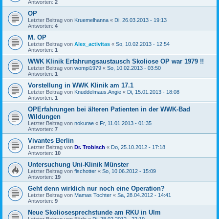
Antworten:
2
OP
Letzter Beitrag von
Kruemelhanna
«
Di, 26.03.2013 - 19:13
Antworten:
4
M. OP
Letzter Beitrag von
Alex_activitas
«
So, 10.02.2013 - 12:54
Antworten:
1
WWK Klinik Erfahrungsaustausch Skoliose OP war 1979 !!
Letzter Beitrag von
wompi1979
«
So, 10.02.2013 - 03:50
Antworten:
1
Vorstellung in WWK Klinik am 17.1
Letzter Beitrag von
Knuddelmaus.Angie
«
Di, 15.01.2013 - 18:08
Antworten:
1
OPErfahrungen bei älteren Patienten in der WWK-Bad
Wildungen
Letzter Beitrag von
nokurae
«
Fr, 11.01.2013 - 01:35
Antworten:
7
Vivantes Berlin
Letzter Beitrag von
Dr. Trobisch
«
Do, 25.10.2012 - 17:18
Antworten:
10
Untersuchung Uni-Klinik Münster
Letzter Beitrag von
fischotter
«
So, 10.06.2012 - 15:09
Antworten:
19
Geht denn wirklich nur noch eine Operation?
Letzter Beitrag von
Mamas Tochter
«
Sa, 28.04.2012 - 14:41
Antworten:
9
Neue Skoliosesprechstunde am RKU in Ulm