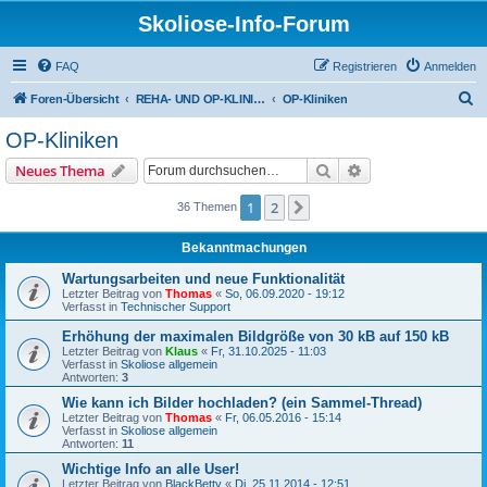
Skoliose-Info-Forum
FAQ
Registrieren
Anmelden
S
Foren-Übersicht
REHA- UND OP-KLINIKEN für Skoliose und Hyperkyphose
OP-Kliniken
u
OP-Kliniken
c
Suche
Erweiterte Suche
Neues Thema
h
e
1
2
Nächste
36 Themen
Bekanntmachungen
Wartungsarbeiten und neue Funktionalität
Letzter Beitrag von
Thomas
«
So, 06.09.2020 - 19:12
Verfasst in
Technischer Support
Erhöhung der maximalen Bildgröße von 30 kB auf 150 kB
Letzter Beitrag von
Klaus
«
Fr, 31.10.2025 - 11:03
Verfasst in
Skoliose allgemein
Antworten:
3
Wie kann ich Bilder hochladen? (ein Sammel-Thread)
Letzter Beitrag von
Thomas
«
Fr, 06.05.2016 - 15:14
Verfasst in
Skoliose allgemein
Antworten:
11
Wichtige Info an alle User!
Letzter Beitrag von
BlackBetty
«
Di, 25.11.2014 - 12:51