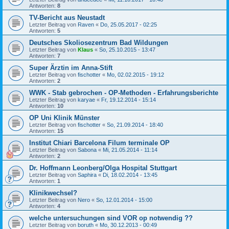
Antworten:
8
TV-Bericht aus Neustadt
Letzter Beitrag von
Raven
«
Do, 25.05.2017 - 02:25
Antworten:
5
Deutsches Skoliosezentrum Bad Wildungen
Letzter Beitrag von
Klaus
«
So, 25.10.2015 - 13:47
Antworten:
7
Super Ärztin im Anna-Stift
Letzter Beitrag von
fischotter
«
Mo, 02.02.2015 - 19:12
Antworten:
2
WWK - Stab gebrochen - OP-Methoden - Erfahrungsberichte
Letzter Beitrag von
karyae
«
Fr, 19.12.2014 - 15:14
Antworten:
10
OP Uni Klinik Münster
Letzter Beitrag von
fischotter
«
So, 21.09.2014 - 18:40
Antworten:
15
Institut Chiari Barcelona Filum terminale OP
Letzter Beitrag von
Sabona
«
Mi, 21.05.2014 - 11:14
Antworten:
2
Dr. Hoffmann Leonberg/Olga Hospital Stuttgart
Letzter Beitrag von
Saphira
«
Di, 18.02.2014 - 13:45
Antworten:
1
Klinikwechsel?
Letzter Beitrag von
Nero
«
So, 12.01.2014 - 15:00
Antworten:
4
welche untersuchungen sind VOR op notwendig ??
Letzter Beitrag von
boruth
«
Mo, 30.12.2013 - 00:49