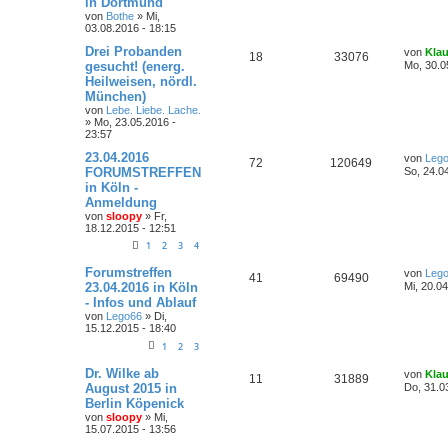
in Dortmund
von
Bothe
»
Mi,
03.08.2016 - 18:15
Drei Probanden
von
Kla
18
33076
gesucht! (energ.
Mo, 30.0
Heilweisen, nördl.
München)
von
Lebe. Liebe. Lache.
»
Mo, 23.05.2016 -
23:57
23.04.2016
von
Leg
72
120649
FORUMSTREFFEN
So, 24.0
in Köln -
Anmeldung
von
sloopy
»
Fr,
18.12.2015 - 12:51
1
2
3
4
Forumstreffen
von
Leg
41
69490
23.04.2016 in Köln
Mi, 20.0
- Infos und Ablauf
von
Lego66
»
Di,
15.12.2015 - 18:40
1
2
3
Dr. Wilke ab
von
Kla
11
31889
August 2015 in
Do, 31.0
Berlin Köpenick
von
sloopy
»
Mi,
15.07.2015 - 13:56