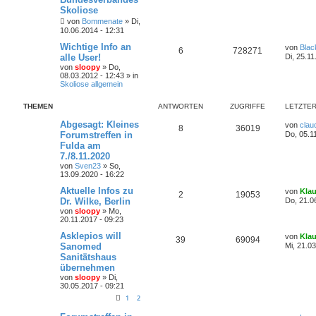
Skoliose
von
Bommenate
»
Di,
10.06.2014 - 12:31
Wichtige Info an
von
Blac
6
728271
alle User!
Di, 25.11
von
sloopy
»
Do,
08.03.2012 - 12:43
» in
Skoliose allgemein
THEMEN
ANTWORTEN
ZUGRIFFE
LETZTER
Abgesagt: Kleines
von
clau
8
36019
Forumstreffen in
Do, 05.1
Fulda am
7./8.11.2020
von
Sven23
»
So,
13.09.2020 - 16:22
Aktuelle Infos zu
von
Kla
2
19053
Dr. Wilke, Berlin
Do, 21.0
von
sloopy
»
Mo,
20.11.2017 - 09:23
Asklepios will
von
Kla
39
69094
Sanomed
Mi, 21.0
Sanitätshaus
übernehmen
von
sloopy
»
Di,
30.05.2017 - 09:21
1
2