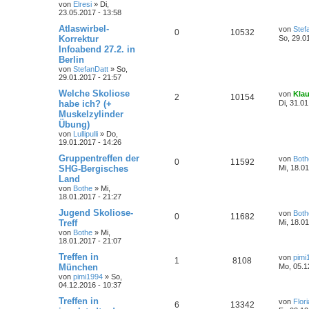
von
Elresi
»
Di,
23.05.2017 - 13:58
Atlaswirbel-
von
Stef
0
10532
Korrektur
So, 29.0
Infoabend 27.2. in
Berlin
von
StefanDatt
»
So,
29.01.2017 - 21:57
Welche Skoliose
von
Kla
2
10154
habe ich? (+
Di, 31.01
Muskelzylinder
Übung)
von
Lullipulli
»
Do,
19.01.2017 - 14:26
Gruppentreffen der
von
Both
0
11592
SHG-Bergisches
Mi, 18.0
Land
von
Bothe
»
Mi,
18.01.2017 - 21:27
Jugend Skoliose-
von
Both
0
11682
Treff
Mi, 18.0
von
Bothe
»
Mi,
18.01.2017 - 21:07
Treffen in
von
pimi
1
8108
München
Mo, 05.1
von
pimi1994
»
So,
04.12.2016 - 10:37
Treffen in
von
Flor
6
13342