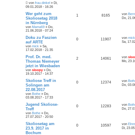
von
frau.dinkel
»
Di,
09.01.2018 - 16:26
Wer geht zum
von
Ber
1
8165
Skoliosetag 2018
Do, 21.0
in Nürnberg
von
Mama69
»
Do,
21.06.2018 - 07:24
Doku zu Faszien
von
mick
0
11907
auf ARTE
Sa, 17.0
von
mick
»
Sa,
17.02.2018 - 21:35
Prof. Dr. med.
von
slo
2
14061
Thomas Niemeyer
Mo, 23.1
jetzt in Wiesbaden
von
sloopy
»
Do,
19.10.2017 - 14:37
Skoliose Treff in
von
Both
0
12374
Solingen am
Do, 03.0
22.08.2017
von
Bothe
»
Do,
03.08.2017 - 17:33
Jugend Skoliose-
von
Both
0
12283
Treff
Do, 27.0
von
Bothe
»
Do,
27.07.2017 - 20:50
Skoliosetag am
von
Elres
0
10597
23.9. 2017 in
Di, 23.05
Bochum