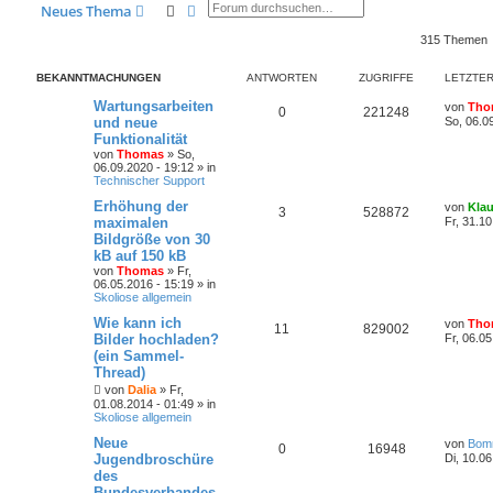
Suche
Erweiterte Suche
Neues Thema
315 Themen
BEKANNTMACHUNGEN
ANTWORTEN
ZUGRIFFE
LETZTER
Wartungsarbeiten
von
Tho
0
221248
und neue
So, 06.0
Funktionalität
von
Thomas
»
So,
06.09.2020 - 19:12
» in
Technischer Support
Erhöhung der
von
Kla
3
528872
maximalen
Fr, 31.10
Bildgröße von 30
kB auf 150 kB
von
Thomas
»
Fr,
06.05.2016 - 15:19
» in
Skoliose allgemein
Wie kann ich
von
Tho
11
829002
Bilder hochladen?
Fr, 06.05
(ein Sammel-
Thread)
von
Dalia
»
Fr,
01.08.2014 - 01:49
» in
Skoliose allgemein
Neue
von
Bom
0
16948
Jugendbroschüre
Di, 10.06
des
Bundesverbandes