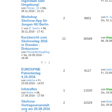
ingolstadt oder
Fr, 02.12
Umgebung!
von
Florian_16
»
Mo,
28.11.2016 - 21:21
Workshop
von
B. S
2
8801
Skoliose-App für
Do, 01.1
Jungen HU Berlin
von
B. Sachs
»
Mi,
30.11.2016 - 17:41
Kurzbericht zum
von
Kla
21
36589
Skoliosetag 2016
Mi, 28.09
in Dresden -
Diskussion
von
PhonieMcRingRing
»
Sa, 24.09.2016 -
18:46
1
2
EUROSPINE
von
beli
2
9127
Patiententag
Fr, 23.09
4.10.2016
von
belisha
»
Fr,
23.09.2016 - 14:07
Infotreffen
von
Kla
1
11020
von
Bothe
»
Mi,
Do, 18.0
17.08.2016 - 17:59
Skoliose
von
Both
2
10329
Vortragsveranstalt
Do, 04.0
ung am 20.08.2016