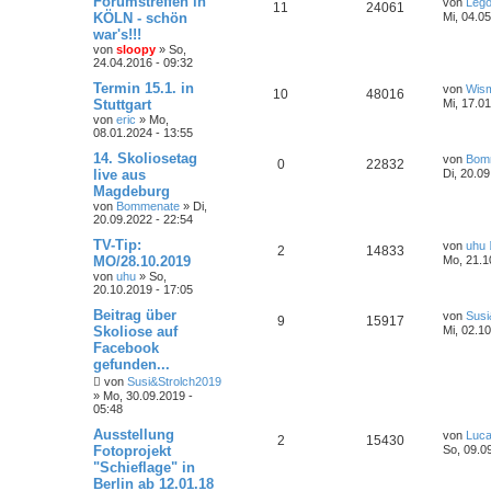
Forumstreffen in
von
Leg
11
24061
KÖLN - schön
Mi, 04.0
war's!!!
von
sloopy
»
So,
24.04.2016 - 09:32
Termin 15.1. in
von
Wis
10
48016
Stuttgart
Mi, 17.0
von
eric
»
Mo,
08.01.2024 - 13:55
14. Skoliosetag
von
Bom
0
22832
live aus
Di, 20.09
Magdeburg
von
Bommenate
»
Di,
20.09.2022 - 22:54
TV-Tip:
von
uhu
2
14833
MO/28.10.2019
Mo, 21.1
von
uhu
»
So,
20.10.2019 - 17:05
Beitrag über
von
Susi
9
15917
Skoliose auf
Mi, 02.1
Facebook
gefunden...
von
Susi&Strolch2019
»
Mo, 30.09.2019 -
05:48
Ausstellung
von
Luc
2
15430
Fotoprojekt
So, 09.0
"Schieflage" in
Berlin ab 12.01.18