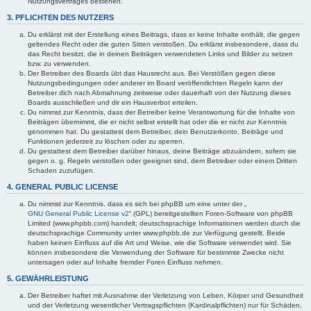
Nutzungsvertrages bestehen.
3. PFLICHTEN DES NUTZERS
Du erklärst mit der Erstellung eines Beitrags, dass er keine Inhalte enthält, die gegen
geltendes Recht oder die guten Sitten verstoßen. Du erklärst insbesondere, dass du
das Recht besitzt, die in deinen Beiträgen verwendeten Links und Bilder zu setzen
bzw. zu verwenden.
Der Betreiber des Boards übt das Hausrecht aus. Bei Verstößen gegen diese
Nutzungsbedingungen oder anderer im Board veröffentlichten Regeln kann der
Betreiber dich nach Abmahnung zeitweise oder dauerhaft von der Nutzung dieses
Boards ausschließen und dir ein Hausverbot erteilen.
Du nimmst zur Kenntnis, dass der Betreiber keine Verantwortung für die Inhalte von
Beiträgen übernimmt, die er nicht selbst erstellt hat oder die er nicht zur Kenntnis
genommen hat. Du gestattest dem Betreiber, dein Benutzerkonto, Beiträge und
Funktionen jederzeit zu löschen oder zu sperren.
Du gestattest dem Betreiber darüber hinaus, deine Beiträge abzuändern, sofern sie
gegen o. g. Regeln verstoßen oder geeignet sind, dem Betreiber oder einem Dritten
Schaden zuzufügen.
4. GENERAL PUBLIC LICENSE
Du nimmst zur Kenntnis, dass es sich bei phpBB um eine unter der „
GNU General Public License v2
“ (GPL) bereitgestellten Foren-Software von phpBB
Limited (www.phpbb.com) handelt; deutschsprachige Informationen werden durch die
deutschsprachige Community unter www.phpbb.de zur Verfügung gestellt. Beide
haben keinen Einfluss auf die Art und Weise, wie die Software verwendet wird. Sie
können insbesondere die Verwendung der Software für bestimmte Zwecke nicht
untersagen oder auf Inhalte fremder Foren Einfluss nehmen.
5. GEWÄHRLEISTUNG
Der Betreiber haftet mit Ausnahme der Verletzung von Leben, Körper und Gesundheit
und der Verletzung wesentlicher Vertragspflichten (Kardinalpflichten) nur für Schäden,