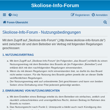
Skoliose-Info-Forum
FAQ
Registrieren
Anmelden
S
Foren-Übersicht
u
Skoliose-Info-Forum - Nutzungsbedingungen
c
h
Mit dem Zugriff auf „Skoliose-Info-Forum“ („http://www.skoliose-info-forum.de“)
wird zwischen dir und dem Betreiber ein Vertrag mit folgenden Regelungen
e
geschlossen:
1. NUTZUNGSVERTRAG
Mit dem Zugriff auf „Skoliose-Info-Forum“ (im Folgenden „das Board“) schließt du einen
Nutzungsvertrag mit dem Betreiber des Boards ab (im Folgenden „Betreiber“) und
erklärst dich mit den nachfolgenden Regelungen einverstanden.
Wenn du mit diesen Regelungen nicht einverstanden bist, so darfst du das Board
nicht weiter nutzen. Für die Nutzung des Boards gelten jeweils die an dieser Stelle
veröffentlichten Regelungen.
Der Nutzungsvertrag wird auf unbestimmte Zeit geschlossen und kann von beiden
Seiten ohne Einhaltung einer Frist jederzeit gekündigt werden.
2. EINRÄUMUNG VON NUTZUNGSRECHTEN
Mit dem Erstellen eines Beitrags erteilst du dem Betreiber ein einfaches, zeitlich und
räumlich unbeschränktes und unentgeltliches Recht, deinen Beitrag im Rahmen des
Boards zu nutzen.
Das Nutzungsrecht nach Punkt 2, Unterpunkt a bleibt auch nach Kündigung des