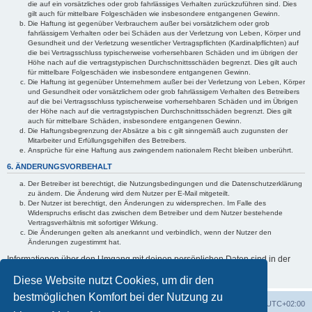
die auf ein vorsätzliches oder grob fahrlässiges Verhalten zurückzuführen sind. Dies
gilt auch für mittelbare Folgeschäden wie insbesondere entgangenen Gewinn.
Die Haftung ist gegenüber Verbrauchern außer bei vorsätzlichem oder grob
fahrlässigem Verhalten oder bei Schäden aus der Verletzung von Leben, Körper und
Gesundheit und der Verletzung wesentlicher Vertragspflichten (Kardinalpflichten) auf
die bei Vertragsschluss typischerweise vorhersehbaren Schäden und im übrigen der
Höhe nach auf die vertragstypischen Durchschnittsschäden begrenzt. Dies gilt auch
für mittelbare Folgeschäden wie insbesondere entgangenen Gewinn.
Die Haftung ist gegenüber Unternehmern außer bei der Verletzung von Leben, Körper
und Gesundheit oder vorsätzlichem oder grob fahrlässigem Verhalten des Betreibers
auf die bei Vertragsschluss typischerweise vorhersehbaren Schäden und im Übrigen
der Höhe nach auf die vertragstypischen Durchschnittsschäden begrenzt. Dies gilt
auch für mittelbare Schäden, insbesondere entgangenen Gewinn.
Die Haftungsbegrenzung der Absätze a bis c gilt sinngemäß auch zugunsten der
Mitarbeiter und Erfüllungsgehilfen des Betreibers.
Ansprüche für eine Haftung aus zwingendem nationalem Recht bleiben unberührt.
6. ÄNDERUNGSVORBEHALT
Der Betreiber ist berechtigt, die Nutzungsbedingungen und die Datenschutzerklärung
zu ändern. Die Änderung wird dem Nutzer per E-Mail mitgeteilt.
Der Nutzer ist berechtigt, den Änderungen zu widersprechen. Im Falle des
Widerspruchs erlischt das zwischen dem Betreiber und dem Nutzer bestehende
Vertragsverhältnis mit sofortiger Wirkung.
Die Änderungen gelten als anerkannt und verbindlich, wenn der Nutzer den
Änderungen zugestimmt hat.
Informationen über den Umgang mit deinen persönlichen Daten sind in der
Datenschutzerklärung enthalten.
Diese Website nutzt Cookies, um dir den
bestmöglichen Komfort bei der Nutzung zu
Foren-Übersicht
Alle Zeiten sind
UTC+02:00