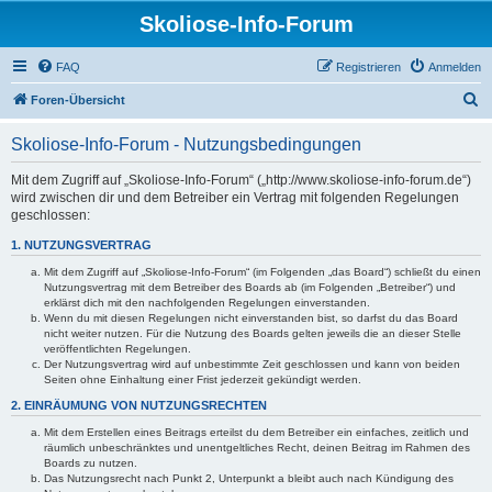
Skoliose-Info-Forum
FAQ
Registrieren
Anmelden
S
Foren-Übersicht
u
Skoliose-Info-Forum - Nutzungsbedingungen
c
h
Mit dem Zugriff auf „Skoliose-Info-Forum“ („http://www.skoliose-info-forum.de“)
wird zwischen dir und dem Betreiber ein Vertrag mit folgenden Regelungen
e
geschlossen:
1. NUTZUNGSVERTRAG
Mit dem Zugriff auf „Skoliose-Info-Forum“ (im Folgenden „das Board“) schließt du einen
Nutzungsvertrag mit dem Betreiber des Boards ab (im Folgenden „Betreiber“) und
erklärst dich mit den nachfolgenden Regelungen einverstanden.
Wenn du mit diesen Regelungen nicht einverstanden bist, so darfst du das Board
nicht weiter nutzen. Für die Nutzung des Boards gelten jeweils die an dieser Stelle
veröffentlichten Regelungen.
Der Nutzungsvertrag wird auf unbestimmte Zeit geschlossen und kann von beiden
Seiten ohne Einhaltung einer Frist jederzeit gekündigt werden.
2. EINRÄUMUNG VON NUTZUNGSRECHTEN
Mit dem Erstellen eines Beitrags erteilst du dem Betreiber ein einfaches, zeitlich und
räumlich unbeschränktes und unentgeltliches Recht, deinen Beitrag im Rahmen des
Boards zu nutzen.
Das Nutzungsrecht nach Punkt 2, Unterpunkt a bleibt auch nach Kündigung des