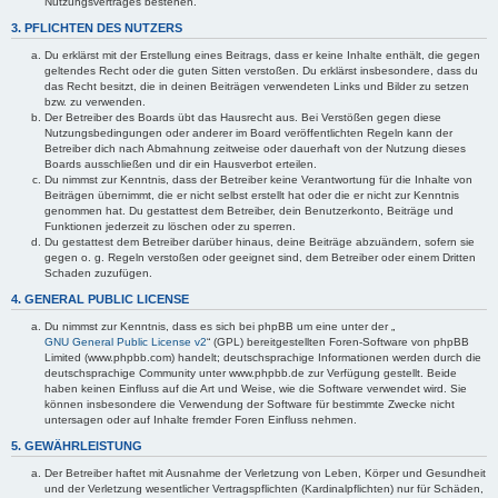
Nutzungsvertrages bestehen.
3. PFLICHTEN DES NUTZERS
Du erklärst mit der Erstellung eines Beitrags, dass er keine Inhalte enthält, die gegen
geltendes Recht oder die guten Sitten verstoßen. Du erklärst insbesondere, dass du
das Recht besitzt, die in deinen Beiträgen verwendeten Links und Bilder zu setzen
bzw. zu verwenden.
Der Betreiber des Boards übt das Hausrecht aus. Bei Verstößen gegen diese
Nutzungsbedingungen oder anderer im Board veröffentlichten Regeln kann der
Betreiber dich nach Abmahnung zeitweise oder dauerhaft von der Nutzung dieses
Boards ausschließen und dir ein Hausverbot erteilen.
Du nimmst zur Kenntnis, dass der Betreiber keine Verantwortung für die Inhalte von
Beiträgen übernimmt, die er nicht selbst erstellt hat oder die er nicht zur Kenntnis
genommen hat. Du gestattest dem Betreiber, dein Benutzerkonto, Beiträge und
Funktionen jederzeit zu löschen oder zu sperren.
Du gestattest dem Betreiber darüber hinaus, deine Beiträge abzuändern, sofern sie
gegen o. g. Regeln verstoßen oder geeignet sind, dem Betreiber oder einem Dritten
Schaden zuzufügen.
4. GENERAL PUBLIC LICENSE
Du nimmst zur Kenntnis, dass es sich bei phpBB um eine unter der „
GNU General Public License v2
“ (GPL) bereitgestellten Foren-Software von phpBB
Limited (www.phpbb.com) handelt; deutschsprachige Informationen werden durch die
deutschsprachige Community unter www.phpbb.de zur Verfügung gestellt. Beide
haben keinen Einfluss auf die Art und Weise, wie die Software verwendet wird. Sie
können insbesondere die Verwendung der Software für bestimmte Zwecke nicht
untersagen oder auf Inhalte fremder Foren Einfluss nehmen.
5. GEWÄHRLEISTUNG
Der Betreiber haftet mit Ausnahme der Verletzung von Leben, Körper und Gesundheit
und der Verletzung wesentlicher Vertragspflichten (Kardinalpflichten) nur für Schäden,