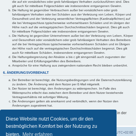
die auf ein vorsätzliches oder grob fahrlässiges Verhalten zurückzuführen sind. Dies
gilt auch für mittelbare Folgeschäden wie insbesondere entgangenen Gewinn.
Die Haftung ist gegenüber Verbrauchern außer bei vorsätzlichem oder grob
fahrlässigem Verhalten oder bei Schäden aus der Verletzung von Leben, Körper und
Gesundheit und der Verletzung wesentlicher Vertragspflichten (Kardinalpflichten) auf
die bei Vertragsschluss typischerweise vorhersehbaren Schäden und im übrigen der
Höhe nach auf die vertragstypischen Durchschnittsschäden begrenzt. Dies gilt auch
für mittelbare Folgeschäden wie insbesondere entgangenen Gewinn.
Die Haftung ist gegenüber Unternehmern außer bei der Verletzung von Leben, Körper
und Gesundheit oder vorsätzlichem oder grob fahrlässigem Verhalten des Betreibers
auf die bei Vertragsschluss typischerweise vorhersehbaren Schäden und im Übrigen
der Höhe nach auf die vertragstypischen Durchschnittsschäden begrenzt. Dies gilt
auch für mittelbare Schäden, insbesondere entgangenen Gewinn.
Die Haftungsbegrenzung der Absätze a bis c gilt sinngemäß auch zugunsten der
Mitarbeiter und Erfüllungsgehilfen des Betreibers.
Ansprüche für eine Haftung aus zwingendem nationalem Recht bleiben unberührt.
6. ÄNDERUNGSVORBEHALT
Der Betreiber ist berechtigt, die Nutzungsbedingungen und die Datenschutzerklärung
zu ändern. Die Änderung wird dem Nutzer per E-Mail mitgeteilt.
Der Nutzer ist berechtigt, den Änderungen zu widersprechen. Im Falle des
Widerspruchs erlischt das zwischen dem Betreiber und dem Nutzer bestehende
Vertragsverhältnis mit sofortiger Wirkung.
Die Änderungen gelten als anerkannt und verbindlich, wenn der Nutzer den
Änderungen zugestimmt hat.
Informationen über den Umgang mit deinen persönlichen Daten sind in der
Datenschutzerklärung enthalten.
Diese Website nutzt Cookies, um dir den
bestmöglichen Komfort bei der Nutzung zu
Foren-Übersicht
Alle Zeiten sind
UTC+02:00
bieten.
Mehr erfahren