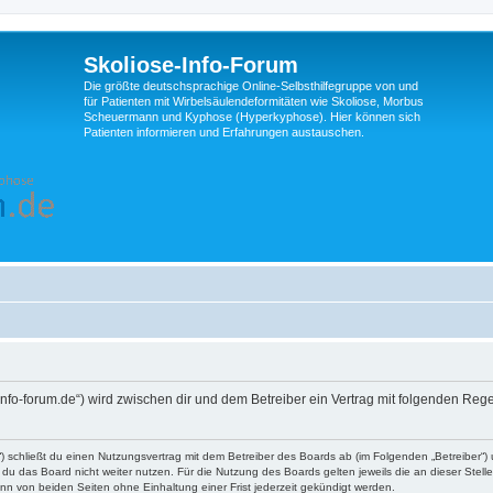
Skoliose-Info-Forum
Die größte deutschsprachige Online-Selbsthilfegruppe von und
für Patienten mit Wirbelsäulendeformitäten wie Skoliose, Morbus
Scheuermann und Kyphose (Hyperkyphose). Hier können sich
Patienten informieren und Erfahrungen austauschen.
e-info-forum.de“) wird zwischen dir und dem Betreiber ein Vertrag mit folgenden Re
d“) schließt du einen Nutzungsvertrag mit dem Betreiber des Boards ab (im Folgenden „Betreiber“
du das Board nicht weiter nutzen. Für die Nutzung des Boards gelten jeweils die an dieser Stell
n von beiden Seiten ohne Einhaltung einer Frist jederzeit gekündigt werden.