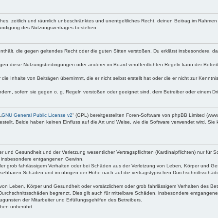
faches, zeitlich und räumlich unbeschränktes und unentgeltliches Recht, deinen Beitrag im Rahme
Kündigung des Nutzungsvertrages bestehen.
e enthält, die gegen geltendes Recht oder die guten Sitten verstoßen. Du erklärst insbesondere, 
egen diese Nutzungsbedingungen oder anderer im Board veröffentlichten Regeln kann der Betre
die Inhalte von Beiträgen übernimmt, die er nicht selbst erstellt hat oder die er nicht zur Kenn
ndern, sofern sie gegen o. g. Regeln verstoßen oder geeignet sind, dem Betreiber oder einem D
„
GNU General Public License v2
“ (GPL) bereitgestellten Foren-Software von phpBB Limited (ww
ellt. Beide haben keinen Einfluss auf die Art und Weise, wie die Software verwendet wird. Si
 und Gesundheit und der Verletzung wesentlicher Vertragspflichten (Kardinalpflichten) nur für Sc
wie insbesondere entgangenen Gewinn.
der grob fahrlässigem Verhalten oder bei Schäden aus der Verletzung von Leben, Körper und Ges
rhersehbaren Schäden und im übrigen der Höhe nach auf die vertragstypischen Durchschnittsschäde
von Leben, Körper und Gesundheit oder vorsätzlichem oder grob fahrlässigem Verhalten des Betr
Durchschnittsschäden begrenzt. Dies gilt auch für mittelbare Schäden, insbesondere entgangen
gunsten der Mitarbeiter und Erfüllungsgehilfen des Betreibers.
ben unberührt.