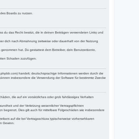
n des Boards zu nutzen.
dass du das Recht besitzt, die in deinen Beiträgen verwendeten Links und
iber dich nach Abmahnung zeitweise oder dauerhaft von der Nutzung
tnis genommen hat. Du gestattest dem Betreiber, dein Benutzerkonto,
ritten Schaden zuzufügen.
w.phpbb.com) handelt; deutschsprachige Informationen werden durch die
e können insbesondere die Verwendung der Software für bestimmte Zwecke
häden, die auf ein vorsätzliches oder grob fahrlässiges Verhalten
undheit und der Verletzung wesentlicher Vertragspflichten
n begrenzt. Dies gilt auch für mittelbare Folgeschäden wie insbesondere
eibers auf die bei Vertragsschluss typischerweise vorhersehbaren
en Gewinn.