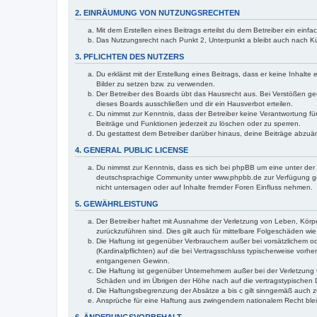
2. EINRÄUMUNG VON NUTZUNGSRECHTEN
Mit dem Erstellen eines Beitrags erteilst du dem Betreiber ein ein
Das Nutzungsrecht nach Punkt 2, Unterpunkt a bleibt auch nach 
3. PFLICHTEN DES NUTZERS
Du erklärst mit der Erstellung eines Beitrags, dass er keine Inhalt
Bilder zu setzen bzw. zu verwenden.
Der Betreiber des Boards übt das Hausrecht aus. Bei Verstößen g
dieses Boards ausschließen und dir ein Hausverbot erteilen.
Du nimmst zur Kenntnis, dass der Betreiber keine Verantwortung für 
Beiträge und Funktionen jederzeit zu löschen oder zu sperren.
Du gestattest dem Betreiber darüber hinaus, deine Beiträge abzuä
4. GENERAL PUBLIC LICENSE
Du nimmst zur Kenntnis, dass es sich bei phpBB um eine unter der 
deutschsprachige Community unter www.phpbb.de zur Verfügung gest
nicht untersagen oder auf Inhalte fremder Foren Einfluss nehmen.
5. GEWÄHRLEISTUNG
Der Betreiber haftet mit Ausnahme der Verletzung von Leben, Körper
zurückzuführen sind. Dies gilt auch für mittelbare Folgeschäden 
Die Haftung ist gegenüber Verbrauchern außer bei vorsätzlichem o
(Kardinalpflichten) auf die bei Vertragsschluss typischerweise vo
entgangenen Gewinn.
Die Haftung ist gegenüber Unternehmern außer bei der Verletzung 
Schäden und im Übrigen der Höhe nach auf die vertragstypischen 
Die Haftungsbegrenzung der Absätze a bis c gilt sinngemäß auch zu
Ansprüche für eine Haftung aus zwingendem nationalem Recht blei