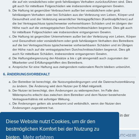
die auf ein vorsätzliches oder grob fahrlässiges Verhalten zurückzuführen sind. Dies
gilt auch für mittelbare Folgeschäden wie insbesondere entgangenen Gewinn.
Die Haftung ist gegenüber Verbrauchern außer bei vorsätzlichem oder grob
fahrlässigem Verhalten oder bei Schäden aus der Verletzung von Leben, Körper und
Gesundheit und der Verletzung wesentlicher Vertragspflichten (Kardinalpflichten) auf
die bei Vertragsschluss typischerweise vorhersehbaren Schäden und im übrigen der
Höhe nach auf die vertragstypischen Durchschnittsschäden begrenzt. Dies gilt auch
für mittelbare Folgeschäden wie insbesondere entgangenen Gewinn.
Die Haftung ist gegenüber Unternehmern außer bei der Verletzung von Leben, Körper
und Gesundheit oder vorsätzlichem oder grob fahrlässigem Verhalten des Betreibers
auf die bei Vertragsschluss typischerweise vorhersehbaren Schäden und im Übrigen
der Höhe nach auf die vertragstypischen Durchschnittsschäden begrenzt. Dies gilt
auch für mittelbare Schäden, insbesondere entgangenen Gewinn.
Die Haftungsbegrenzung der Absätze a bis c gilt sinngemäß auch zugunsten der
Mitarbeiter und Erfüllungsgehilfen des Betreibers.
Ansprüche für eine Haftung aus zwingendem nationalem Recht bleiben unberührt.
6. ÄNDERUNGSVORBEHALT
Der Betreiber ist berechtigt, die Nutzungsbedingungen und die Datenschutzerklärung
zu ändern. Die Änderung wird dem Nutzer per E-Mail mitgeteilt.
Der Nutzer ist berechtigt, den Änderungen zu widersprechen. Im Falle des
Widerspruchs erlischt das zwischen dem Betreiber und dem Nutzer bestehende
Vertragsverhältnis mit sofortiger Wirkung.
Die Änderungen gelten als anerkannt und verbindlich, wenn der Nutzer den
Änderungen zugestimmt hat.
Informationen über den Umgang mit deinen persönlichen Daten sind in der
Datenschutzerklärung enthalten.
Diese Website nutzt Cookies, um dir den
bestmöglichen Komfort bei der Nutzung zu
Foren-Übersicht
Alle Zeiten sind
UTC+02:00
bieten.
Mehr erfahren