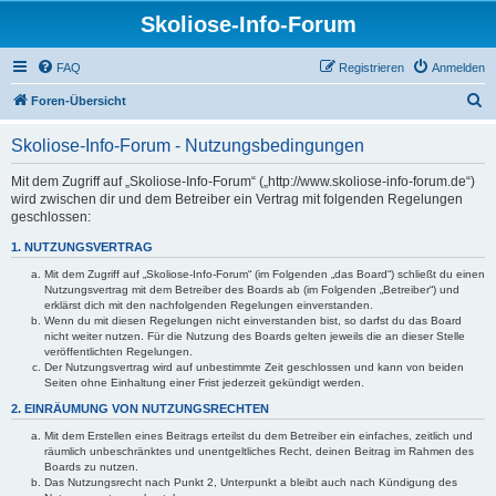
Skoliose-Info-Forum
FAQ
Registrieren
Anmelden
S
Foren-Übersicht
u
Skoliose-Info-Forum - Nutzungsbedingungen
c
h
Mit dem Zugriff auf „Skoliose-Info-Forum“ („http://www.skoliose-info-forum.de“)
wird zwischen dir und dem Betreiber ein Vertrag mit folgenden Regelungen
e
geschlossen:
1. NUTZUNGSVERTRAG
Mit dem Zugriff auf „Skoliose-Info-Forum“ (im Folgenden „das Board“) schließt du einen
Nutzungsvertrag mit dem Betreiber des Boards ab (im Folgenden „Betreiber“) und
erklärst dich mit den nachfolgenden Regelungen einverstanden.
Wenn du mit diesen Regelungen nicht einverstanden bist, so darfst du das Board
nicht weiter nutzen. Für die Nutzung des Boards gelten jeweils die an dieser Stelle
veröffentlichten Regelungen.
Der Nutzungsvertrag wird auf unbestimmte Zeit geschlossen und kann von beiden
Seiten ohne Einhaltung einer Frist jederzeit gekündigt werden.
2. EINRÄUMUNG VON NUTZUNGSRECHTEN
Mit dem Erstellen eines Beitrags erteilst du dem Betreiber ein einfaches, zeitlich und
räumlich unbeschränktes und unentgeltliches Recht, deinen Beitrag im Rahmen des
Boards zu nutzen.
Das Nutzungsrecht nach Punkt 2, Unterpunkt a bleibt auch nach Kündigung des