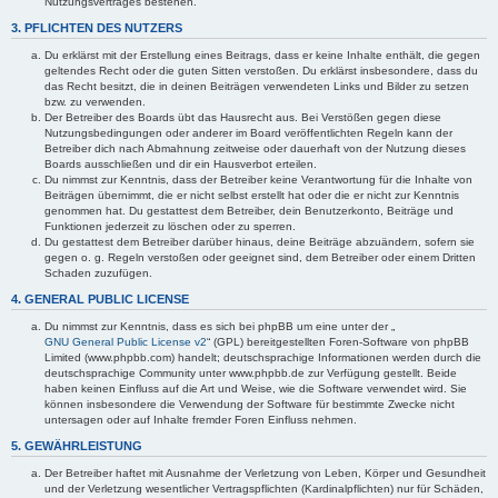
Nutzungsvertrages bestehen.
3. PFLICHTEN DES NUTZERS
Du erklärst mit der Erstellung eines Beitrags, dass er keine Inhalte enthält, die gegen
geltendes Recht oder die guten Sitten verstoßen. Du erklärst insbesondere, dass du
das Recht besitzt, die in deinen Beiträgen verwendeten Links und Bilder zu setzen
bzw. zu verwenden.
Der Betreiber des Boards übt das Hausrecht aus. Bei Verstößen gegen diese
Nutzungsbedingungen oder anderer im Board veröffentlichten Regeln kann der
Betreiber dich nach Abmahnung zeitweise oder dauerhaft von der Nutzung dieses
Boards ausschließen und dir ein Hausverbot erteilen.
Du nimmst zur Kenntnis, dass der Betreiber keine Verantwortung für die Inhalte von
Beiträgen übernimmt, die er nicht selbst erstellt hat oder die er nicht zur Kenntnis
genommen hat. Du gestattest dem Betreiber, dein Benutzerkonto, Beiträge und
Funktionen jederzeit zu löschen oder zu sperren.
Du gestattest dem Betreiber darüber hinaus, deine Beiträge abzuändern, sofern sie
gegen o. g. Regeln verstoßen oder geeignet sind, dem Betreiber oder einem Dritten
Schaden zuzufügen.
4. GENERAL PUBLIC LICENSE
Du nimmst zur Kenntnis, dass es sich bei phpBB um eine unter der „
GNU General Public License v2
“ (GPL) bereitgestellten Foren-Software von phpBB
Limited (www.phpbb.com) handelt; deutschsprachige Informationen werden durch die
deutschsprachige Community unter www.phpbb.de zur Verfügung gestellt. Beide
haben keinen Einfluss auf die Art und Weise, wie die Software verwendet wird. Sie
können insbesondere die Verwendung der Software für bestimmte Zwecke nicht
untersagen oder auf Inhalte fremder Foren Einfluss nehmen.
5. GEWÄHRLEISTUNG
Der Betreiber haftet mit Ausnahme der Verletzung von Leben, Körper und Gesundheit
und der Verletzung wesentlicher Vertragspflichten (Kardinalpflichten) nur für Schäden,