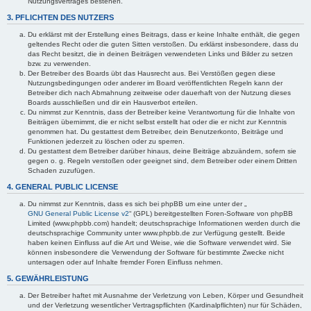
Nutzungsvertrages bestehen.
3. PFLICHTEN DES NUTZERS
Du erklärst mit der Erstellung eines Beitrags, dass er keine Inhalte enthält, die gegen
geltendes Recht oder die guten Sitten verstoßen. Du erklärst insbesondere, dass du
das Recht besitzt, die in deinen Beiträgen verwendeten Links und Bilder zu setzen
bzw. zu verwenden.
Der Betreiber des Boards übt das Hausrecht aus. Bei Verstößen gegen diese
Nutzungsbedingungen oder anderer im Board veröffentlichten Regeln kann der
Betreiber dich nach Abmahnung zeitweise oder dauerhaft von der Nutzung dieses
Boards ausschließen und dir ein Hausverbot erteilen.
Du nimmst zur Kenntnis, dass der Betreiber keine Verantwortung für die Inhalte von
Beiträgen übernimmt, die er nicht selbst erstellt hat oder die er nicht zur Kenntnis
genommen hat. Du gestattest dem Betreiber, dein Benutzerkonto, Beiträge und
Funktionen jederzeit zu löschen oder zu sperren.
Du gestattest dem Betreiber darüber hinaus, deine Beiträge abzuändern, sofern sie
gegen o. g. Regeln verstoßen oder geeignet sind, dem Betreiber oder einem Dritten
Schaden zuzufügen.
4. GENERAL PUBLIC LICENSE
Du nimmst zur Kenntnis, dass es sich bei phpBB um eine unter der „
GNU General Public License v2
“ (GPL) bereitgestellten Foren-Software von phpBB
Limited (www.phpbb.com) handelt; deutschsprachige Informationen werden durch die
deutschsprachige Community unter www.phpbb.de zur Verfügung gestellt. Beide
haben keinen Einfluss auf die Art und Weise, wie die Software verwendet wird. Sie
können insbesondere die Verwendung der Software für bestimmte Zwecke nicht
untersagen oder auf Inhalte fremder Foren Einfluss nehmen.
5. GEWÄHRLEISTUNG
Der Betreiber haftet mit Ausnahme der Verletzung von Leben, Körper und Gesundheit
und der Verletzung wesentlicher Vertragspflichten (Kardinalpflichten) nur für Schäden,