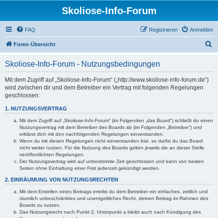
Skoliose-Info-Forum
FAQ
Registrieren
Anmelden
S
Foren-Übersicht
u
Skoliose-Info-Forum - Nutzungsbedingungen
c
h
Mit dem Zugriff auf „Skoliose-Info-Forum“ („http://www.skoliose-info-forum.de“)
wird zwischen dir und dem Betreiber ein Vertrag mit folgenden Regelungen
e
geschlossen:
1. NUTZUNGSVERTRAG
Mit dem Zugriff auf „Skoliose-Info-Forum“ (im Folgenden „das Board“) schließt du einen
Nutzungsvertrag mit dem Betreiber des Boards ab (im Folgenden „Betreiber“) und
erklärst dich mit den nachfolgenden Regelungen einverstanden.
Wenn du mit diesen Regelungen nicht einverstanden bist, so darfst du das Board
nicht weiter nutzen. Für die Nutzung des Boards gelten jeweils die an dieser Stelle
veröffentlichten Regelungen.
Der Nutzungsvertrag wird auf unbestimmte Zeit geschlossen und kann von beiden
Seiten ohne Einhaltung einer Frist jederzeit gekündigt werden.
2. EINRÄUMUNG VON NUTZUNGSRECHTEN
Mit dem Erstellen eines Beitrags erteilst du dem Betreiber ein einfaches, zeitlich und
räumlich unbeschränktes und unentgeltliches Recht, deinen Beitrag im Rahmen des
Boards zu nutzen.
Das Nutzungsrecht nach Punkt 2, Unterpunkt a bleibt auch nach Kündigung des