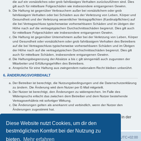
die auf ein vorsätzliches oder grob fahrlässiges Verhalten zurückzuführen sind. Dies
gilt auch für mittelbare Folgeschäden wie insbesondere entgangenen Gewinn.
Die Haftung ist gegenüber Verbrauchern außer bei vorsätzlichem oder grob
fahrlässigem Verhalten oder bei Schäden aus der Verletzung von Leben, Körper und
Gesundheit und der Verletzung wesentlicher Vertragspflichten (Kardinalpflichten) auf
die bei Vertragsschluss typischerweise vorhersehbaren Schäden und im übrigen der
Höhe nach auf die vertragstypischen Durchschnittsschäden begrenzt. Dies gilt auch
für mittelbare Folgeschäden wie insbesondere entgangenen Gewinn.
Die Haftung ist gegenüber Unternehmern außer bei der Verletzung von Leben, Körper
und Gesundheit oder vorsätzlichem oder grob fahrlässigem Verhalten des Betreibers
auf die bei Vertragsschluss typischerweise vorhersehbaren Schäden und im Übrigen
der Höhe nach auf die vertragstypischen Durchschnittsschäden begrenzt. Dies gilt
auch für mittelbare Schäden, insbesondere entgangenen Gewinn.
Die Haftungsbegrenzung der Absätze a bis c gilt sinngemäß auch zugunsten der
Mitarbeiter und Erfüllungsgehilfen des Betreibers.
Ansprüche für eine Haftung aus zwingendem nationalem Recht bleiben unberührt.
6. ÄNDERUNGSVORBEHALT
Der Betreiber ist berechtigt, die Nutzungsbedingungen und die Datenschutzerklärung
zu ändern. Die Änderung wird dem Nutzer per E-Mail mitgeteilt.
Der Nutzer ist berechtigt, den Änderungen zu widersprechen. Im Falle des
Widerspruchs erlischt das zwischen dem Betreiber und dem Nutzer bestehende
Vertragsverhältnis mit sofortiger Wirkung.
Die Änderungen gelten als anerkannt und verbindlich, wenn der Nutzer den
Änderungen zugestimmt hat.
Informationen über den Umgang mit deinen persönlichen Daten sind in der
Datenschutzerklärung enthalten.
Diese Website nutzt Cookies, um dir den
bestmöglichen Komfort bei der Nutzung zu
Foren-Übersicht
Alle Zeiten sind
UTC+02:00
bieten.
Mehr erfahren