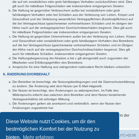
die auf ein vorsätzliches oder grob fahrlässiges Verhalten zurückzuführen sind. Dies
gilt auch für mittelbare Folgeschäden wie insbesondere entgangenen Gewinn.
Die Haftung ist gegenüber Verbrauchern außer bei vorsätzlichem oder grob
fahrlässigem Verhalten oder bei Schäden aus der Verletzung von Leben, Körper und
Gesundheit und der Verletzung wesentlicher Vertragspflichten (Kardinalpflichten) auf
die bei Vertragsschluss typischerweise vorhersehbaren Schäden und im übrigen der
Höhe nach auf die vertragstypischen Durchschnittsschäden begrenzt. Dies gilt auch
für mittelbare Folgeschäden wie insbesondere entgangenen Gewinn.
Die Haftung ist gegenüber Unternehmern außer bei der Verletzung von Leben, Körper
und Gesundheit oder vorsätzlichem oder grob fahrlässigem Verhalten des Betreibers
auf die bei Vertragsschluss typischerweise vorhersehbaren Schäden und im Übrigen
der Höhe nach auf die vertragstypischen Durchschnittsschäden begrenzt. Dies gilt
auch für mittelbare Schäden, insbesondere entgangenen Gewinn.
Die Haftungsbegrenzung der Absätze a bis c gilt sinngemäß auch zugunsten der
Mitarbeiter und Erfüllungsgehilfen des Betreibers.
Ansprüche für eine Haftung aus zwingendem nationalem Recht bleiben unberührt.
6. ÄNDERUNGSVORBEHALT
Der Betreiber ist berechtigt, die Nutzungsbedingungen und die Datenschutzerklärung
zu ändern. Die Änderung wird dem Nutzer per E-Mail mitgeteilt.
Der Nutzer ist berechtigt, den Änderungen zu widersprechen. Im Falle des
Widerspruchs erlischt das zwischen dem Betreiber und dem Nutzer bestehende
Vertragsverhältnis mit sofortiger Wirkung.
Die Änderungen gelten als anerkannt und verbindlich, wenn der Nutzer den
Änderungen zugestimmt hat.
Informationen über den Umgang mit deinen persönlichen Daten sind in der
Datenschutzerklärung enthalten.
Diese Website nutzt Cookies, um dir den
bestmöglichen Komfort bei der Nutzung zu
Foren-Übersicht
Alle Zeiten sind
UTC+02:00
bieten.
Mehr erfahren