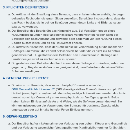
Nutzungsvertrages bestehen.
3. PFLICHTEN DES NUTZERS
Du erklärst mit der Erstellung eines Beitrags, dass er keine Inhalte enthält, die gegen
geltendes Recht oder die guten Sitten verstoßen. Du erklärst insbesondere, dass du
das Recht besitzt, die in deinen Beiträgen verwendeten Links und Bilder zu setzen
bzw. zu verwenden.
Der Betreiber des Boards übt das Hausrecht aus. Bei Verstößen gegen diese
Nutzungsbedingungen oder anderer im Board veröffentlichten Regeln kann der
Betreiber dich nach Abmahnung zeitweise oder dauerhaft von der Nutzung dieses
Boards ausschließen und dir ein Hausverbot erteilen.
Du nimmst zur Kenntnis, dass der Betreiber keine Verantwortung für die Inhalte von
Beiträgen übernimmt, die er nicht selbst erstellt hat oder die er nicht zur Kenntnis
genommen hat. Du gestattest dem Betreiber, dein Benutzerkonto, Beiträge und
Funktionen jederzeit zu löschen oder zu sperren.
Du gestattest dem Betreiber darüber hinaus, deine Beiträge abzuändern, sofern sie
gegen o. g. Regeln verstoßen oder geeignet sind, dem Betreiber oder einem Dritten
Schaden zuzufügen.
4. GENERAL PUBLIC LICENSE
Du nimmst zur Kenntnis, dass es sich bei phpBB um eine unter der „
GNU General Public License v2
“ (GPL) bereitgestellten Foren-Software von phpBB
Limited (www.phpbb.com) handelt; deutschsprachige Informationen werden durch die
deutschsprachige Community unter www.phpbb.de zur Verfügung gestellt. Beide
haben keinen Einfluss auf die Art und Weise, wie die Software verwendet wird. Sie
können insbesondere die Verwendung der Software für bestimmte Zwecke nicht
untersagen oder auf Inhalte fremder Foren Einfluss nehmen.
5. GEWÄHRLEISTUNG
Der Betreiber haftet mit Ausnahme der Verletzung von Leben, Körper und Gesundheit
und der Verletzung wesentlicher Vertragspflichten (Kardinalpflichten) nur für Schäden,