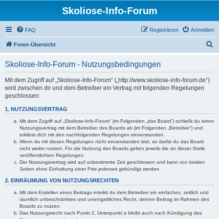
Skoliose-Info-Forum
FAQ
Registrieren
Anmelden
S
Foren-Übersicht
u
Skoliose-Info-Forum - Nutzungsbedingungen
c
h
Mit dem Zugriff auf „Skoliose-Info-Forum“ („http://www.skoliose-info-forum.de“)
wird zwischen dir und dem Betreiber ein Vertrag mit folgenden Regelungen
e
geschlossen:
1. NUTZUNGSVERTRAG
Mit dem Zugriff auf „Skoliose-Info-Forum“ (im Folgenden „das Board“) schließt du einen
Nutzungsvertrag mit dem Betreiber des Boards ab (im Folgenden „Betreiber“) und
erklärst dich mit den nachfolgenden Regelungen einverstanden.
Wenn du mit diesen Regelungen nicht einverstanden bist, so darfst du das Board
nicht weiter nutzen. Für die Nutzung des Boards gelten jeweils die an dieser Stelle
veröffentlichten Regelungen.
Der Nutzungsvertrag wird auf unbestimmte Zeit geschlossen und kann von beiden
Seiten ohne Einhaltung einer Frist jederzeit gekündigt werden.
2. EINRÄUMUNG VON NUTZUNGSRECHTEN
Mit dem Erstellen eines Beitrags erteilst du dem Betreiber ein einfaches, zeitlich und
räumlich unbeschränktes und unentgeltliches Recht, deinen Beitrag im Rahmen des
Boards zu nutzen.
Das Nutzungsrecht nach Punkt 2, Unterpunkt a bleibt auch nach Kündigung des