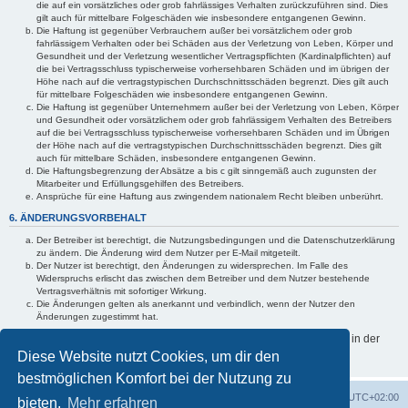
die auf ein vorsätzliches oder grob fahrlässiges Verhalten zurückzuführen sind. Dies
gilt auch für mittelbare Folgeschäden wie insbesondere entgangenen Gewinn.
Die Haftung ist gegenüber Verbrauchern außer bei vorsätzlichem oder grob
fahrlässigem Verhalten oder bei Schäden aus der Verletzung von Leben, Körper und
Gesundheit und der Verletzung wesentlicher Vertragspflichten (Kardinalpflichten) auf
die bei Vertragsschluss typischerweise vorhersehbaren Schäden und im übrigen der
Höhe nach auf die vertragstypischen Durchschnittsschäden begrenzt. Dies gilt auch
für mittelbare Folgeschäden wie insbesondere entgangenen Gewinn.
Die Haftung ist gegenüber Unternehmern außer bei der Verletzung von Leben, Körper
und Gesundheit oder vorsätzlichem oder grob fahrlässigem Verhalten des Betreibers
auf die bei Vertragsschluss typischerweise vorhersehbaren Schäden und im Übrigen
der Höhe nach auf die vertragstypischen Durchschnittsschäden begrenzt. Dies gilt
auch für mittelbare Schäden, insbesondere entgangenen Gewinn.
Die Haftungsbegrenzung der Absätze a bis c gilt sinngemäß auch zugunsten der
Mitarbeiter und Erfüllungsgehilfen des Betreibers.
Ansprüche für eine Haftung aus zwingendem nationalem Recht bleiben unberührt.
6. ÄNDERUNGSVORBEHALT
Der Betreiber ist berechtigt, die Nutzungsbedingungen und die Datenschutzerklärung
zu ändern. Die Änderung wird dem Nutzer per E-Mail mitgeteilt.
Der Nutzer ist berechtigt, den Änderungen zu widersprechen. Im Falle des
Widerspruchs erlischt das zwischen dem Betreiber und dem Nutzer bestehende
Vertragsverhältnis mit sofortiger Wirkung.
Die Änderungen gelten als anerkannt und verbindlich, wenn der Nutzer den
Änderungen zugestimmt hat.
Informationen über den Umgang mit deinen persönlichen Daten sind in der
Datenschutzerklärung enthalten.
Diese Website nutzt Cookies, um dir den
bestmöglichen Komfort bei der Nutzung zu
Foren-Übersicht
Alle Zeiten sind
UTC+02:00
bieten.
Mehr erfahren