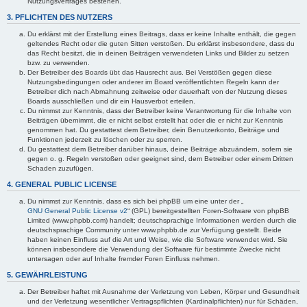
Nutzungsvertrages bestehen.
3. PFLICHTEN DES NUTZERS
Du erklärst mit der Erstellung eines Beitrags, dass er keine Inhalte enthält, die gegen
geltendes Recht oder die guten Sitten verstoßen. Du erklärst insbesondere, dass du
das Recht besitzt, die in deinen Beiträgen verwendeten Links und Bilder zu setzen
bzw. zu verwenden.
Der Betreiber des Boards übt das Hausrecht aus. Bei Verstößen gegen diese
Nutzungsbedingungen oder anderer im Board veröffentlichten Regeln kann der
Betreiber dich nach Abmahnung zeitweise oder dauerhaft von der Nutzung dieses
Boards ausschließen und dir ein Hausverbot erteilen.
Du nimmst zur Kenntnis, dass der Betreiber keine Verantwortung für die Inhalte von
Beiträgen übernimmt, die er nicht selbst erstellt hat oder die er nicht zur Kenntnis
genommen hat. Du gestattest dem Betreiber, dein Benutzerkonto, Beiträge und
Funktionen jederzeit zu löschen oder zu sperren.
Du gestattest dem Betreiber darüber hinaus, deine Beiträge abzuändern, sofern sie
gegen o. g. Regeln verstoßen oder geeignet sind, dem Betreiber oder einem Dritten
Schaden zuzufügen.
4. GENERAL PUBLIC LICENSE
Du nimmst zur Kenntnis, dass es sich bei phpBB um eine unter der „
GNU General Public License v2
“ (GPL) bereitgestellten Foren-Software von phpBB
Limited (www.phpbb.com) handelt; deutschsprachige Informationen werden durch die
deutschsprachige Community unter www.phpbb.de zur Verfügung gestellt. Beide
haben keinen Einfluss auf die Art und Weise, wie die Software verwendet wird. Sie
können insbesondere die Verwendung der Software für bestimmte Zwecke nicht
untersagen oder auf Inhalte fremder Foren Einfluss nehmen.
5. GEWÄHRLEISTUNG
Der Betreiber haftet mit Ausnahme der Verletzung von Leben, Körper und Gesundheit
und der Verletzung wesentlicher Vertragspflichten (Kardinalpflichten) nur für Schäden,