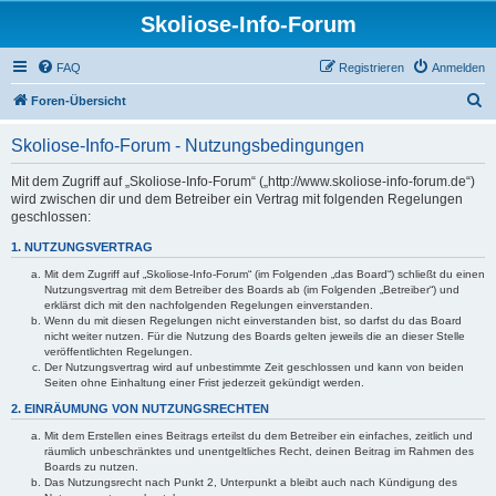
Skoliose-Info-Forum
FAQ
Registrieren
Anmelden
S
Foren-Übersicht
u
Skoliose-Info-Forum - Nutzungsbedingungen
c
h
Mit dem Zugriff auf „Skoliose-Info-Forum“ („http://www.skoliose-info-forum.de“)
wird zwischen dir und dem Betreiber ein Vertrag mit folgenden Regelungen
e
geschlossen:
1. NUTZUNGSVERTRAG
Mit dem Zugriff auf „Skoliose-Info-Forum“ (im Folgenden „das Board“) schließt du einen
Nutzungsvertrag mit dem Betreiber des Boards ab (im Folgenden „Betreiber“) und
erklärst dich mit den nachfolgenden Regelungen einverstanden.
Wenn du mit diesen Regelungen nicht einverstanden bist, so darfst du das Board
nicht weiter nutzen. Für die Nutzung des Boards gelten jeweils die an dieser Stelle
veröffentlichten Regelungen.
Der Nutzungsvertrag wird auf unbestimmte Zeit geschlossen und kann von beiden
Seiten ohne Einhaltung einer Frist jederzeit gekündigt werden.
2. EINRÄUMUNG VON NUTZUNGSRECHTEN
Mit dem Erstellen eines Beitrags erteilst du dem Betreiber ein einfaches, zeitlich und
räumlich unbeschränktes und unentgeltliches Recht, deinen Beitrag im Rahmen des
Boards zu nutzen.
Das Nutzungsrecht nach Punkt 2, Unterpunkt a bleibt auch nach Kündigung des