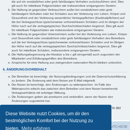
die auf ein vorsätzliches oder grob fahrlässiges Verhalten zurückzuführen sind. Dies
gilt auch für mittelbare Folgeschäden wie insbesondere entgangenen Gewinn.
Die Haftung ist gegenüber Verbrauchern außer bei vorsätzlichem oder grob
fahrlässigem Verhalten oder bei Schäden aus der Verletzung von Leben, Körper und
Gesundheit und der Verletzung wesentlicher Vertragspflichten (Kardinalpflichten) auf
die bei Vertragsschluss typischerweise vorhersehbaren Schäden und im übrigen der
Höhe nach auf die vertragstypischen Durchschnittsschäden begrenzt. Dies gilt auch
für mittelbare Folgeschäden wie insbesondere entgangenen Gewinn.
Die Haftung ist gegenüber Unternehmern außer bei der Verletzung von Leben, Körper
und Gesundheit oder vorsätzlichem oder grob fahrlässigem Verhalten des Betreibers
auf die bei Vertragsschluss typischerweise vorhersehbaren Schäden und im Übrigen
der Höhe nach auf die vertragstypischen Durchschnittsschäden begrenzt. Dies gilt
auch für mittelbare Schäden, insbesondere entgangenen Gewinn.
Die Haftungsbegrenzung der Absätze a bis c gilt sinngemäß auch zugunsten der
Mitarbeiter und Erfüllungsgehilfen des Betreibers.
Ansprüche für eine Haftung aus zwingendem nationalem Recht bleiben unberührt.
6. ÄNDERUNGSVORBEHALT
Der Betreiber ist berechtigt, die Nutzungsbedingungen und die Datenschutzerklärung
zu ändern. Die Änderung wird dem Nutzer per E-Mail mitgeteilt.
Der Nutzer ist berechtigt, den Änderungen zu widersprechen. Im Falle des
Widerspruchs erlischt das zwischen dem Betreiber und dem Nutzer bestehende
Vertragsverhältnis mit sofortiger Wirkung.
Die Änderungen gelten als anerkannt und verbindlich, wenn der Nutzer den
Änderungen zugestimmt hat.
Informationen über den Umgang mit deinen persönlichen Daten sind in der
Datenschutzerklärung enthalten.
Diese Website nutzt Cookies, um dir den
bestmöglichen Komfort bei der Nutzung zu
Foren-Übersicht
Alle Zeiten sind
UTC+02:00
bieten.
Mehr erfahren