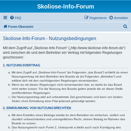
Skoliose-Info-Forum
FAQ
Registrieren
Anmelden
S
Foren-Übersicht
u
Skoliose-Info-Forum - Nutzungsbedingungen
c
h
Mit dem Zugriff auf „Skoliose-Info-Forum“ („http://www.skoliose-info-forum.de“)
wird zwischen dir und dem Betreiber ein Vertrag mit folgenden Regelungen
e
geschlossen:
1. NUTZUNGSVERTRAG
Mit dem Zugriff auf „Skoliose-Info-Forum“ (im Folgenden „das Board“) schließt du einen
Nutzungsvertrag mit dem Betreiber des Boards ab (im Folgenden „Betreiber“) und
erklärst dich mit den nachfolgenden Regelungen einverstanden.
Wenn du mit diesen Regelungen nicht einverstanden bist, so darfst du das Board
nicht weiter nutzen. Für die Nutzung des Boards gelten jeweils die an dieser Stelle
veröffentlichten Regelungen.
Der Nutzungsvertrag wird auf unbestimmte Zeit geschlossen und kann von beiden
Seiten ohne Einhaltung einer Frist jederzeit gekündigt werden.
2. EINRÄUMUNG VON NUTZUNGSRECHTEN
Mit dem Erstellen eines Beitrags erteilst du dem Betreiber ein einfaches, zeitlich und
räumlich unbeschränktes und unentgeltliches Recht, deinen Beitrag im Rahmen des
Boards zu nutzen.
Das Nutzungsrecht nach Punkt 2, Unterpunkt a bleibt auch nach Kündigung des