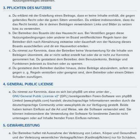
Nutzungsvertrages bestehen.
3. PFLICHTEN DES NUTZERS
Du erklärst mit der Erstellung eines Beitrags, dass er keine Inhalte enthält, die gegen
geltendes Recht oder die guten Sitten verstoßen. Du erklärst insbesondere, dass du
das Recht besitzt, die in deinen Beiträgen verwendeten Links und Bilder zu setzen
bzw. zu verwenden.
Der Betreiber des Boards übt das Hausrecht aus. Bei Verstößen gegen diese
Nutzungsbedingungen oder anderer im Board veröffentlichten Regeln kann der
Betreiber dich nach Abmahnung zeitweise oder dauerhaft von der Nutzung dieses
Boards ausschließen und dir ein Hausverbot erteilen.
Du nimmst zur Kenntnis, dass der Betreiber keine Verantwortung für die Inhalte von
Beiträgen übernimmt, die er nicht selbst erstellt hat oder die er nicht zur Kenntnis
genommen hat. Du gestattest dem Betreiber, dein Benutzerkonto, Beiträge und
Funktionen jederzeit zu löschen oder zu sperren.
Du gestattest dem Betreiber darüber hinaus, deine Beiträge abzuändern, sofern sie
gegen o. g. Regeln verstoßen oder geeignet sind, dem Betreiber oder einem Dritten
Schaden zuzufügen.
4. GENERAL PUBLIC LICENSE
Du nimmst zur Kenntnis, dass es sich bei phpBB um eine unter der „
GNU General Public License v2
“ (GPL) bereitgestellten Foren-Software von phpBB
Limited (www.phpbb.com) handelt; deutschsprachige Informationen werden durch die
deutschsprachige Community unter www.phpbb.de zur Verfügung gestellt. Beide
haben keinen Einfluss auf die Art und Weise, wie die Software verwendet wird. Sie
können insbesondere die Verwendung der Software für bestimmte Zwecke nicht
untersagen oder auf Inhalte fremder Foren Einfluss nehmen.
5. GEWÄHRLEISTUNG
Der Betreiber haftet mit Ausnahme der Verletzung von Leben, Körper und Gesundheit
und der Verletzung wesentlicher Vertragspflichten (Kardinalpflichten) nur für Schäden,