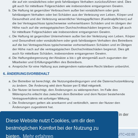
die auf ein vorsätzliches oder grob fahrlässiges Verhalten zurückzuführen sind. Dies
gilt auch für mittelbare Folgeschäden wie insbesondere entgangenen Gewinn.
Die Haftung ist gegenüber Verbrauchern außer bei vorsätzlichem oder grob
fahrlässigem Verhalten oder bei Schäden aus der Verletzung von Leben, Körper und
Gesundheit und der Verletzung wesentlicher Vertragspflichten (Kardinalpflichten) auf
die bei Vertragsschluss typischerweise vorhersehbaren Schäden und im übrigen der
Höhe nach auf die vertragstypischen Durchschnittsschäden begrenzt. Dies gilt auch
für mittelbare Folgeschäden wie insbesondere entgangenen Gewinn.
Die Haftung ist gegenüber Unternehmern außer bei der Verletzung von Leben, Körper
und Gesundheit oder vorsätzlichem oder grob fahrlässigem Verhalten des Betreibers
auf die bei Vertragsschluss typischerweise vorhersehbaren Schäden und im Übrigen
der Höhe nach auf die vertragstypischen Durchschnittsschäden begrenzt. Dies gilt
auch für mittelbare Schäden, insbesondere entgangenen Gewinn.
Die Haftungsbegrenzung der Absätze a bis c gilt sinngemäß auch zugunsten der
Mitarbeiter und Erfüllungsgehilfen des Betreibers.
Ansprüche für eine Haftung aus zwingendem nationalem Recht bleiben unberührt.
6. ÄNDERUNGSVORBEHALT
Der Betreiber ist berechtigt, die Nutzungsbedingungen und die Datenschutzerklärung
zu ändern. Die Änderung wird dem Nutzer per E-Mail mitgeteilt.
Der Nutzer ist berechtigt, den Änderungen zu widersprechen. Im Falle des
Widerspruchs erlischt das zwischen dem Betreiber und dem Nutzer bestehende
Vertragsverhältnis mit sofortiger Wirkung.
Die Änderungen gelten als anerkannt und verbindlich, wenn der Nutzer den
Änderungen zugestimmt hat.
Informationen über den Umgang mit deinen persönlichen Daten sind in der
Datenschutzerklärung enthalten.
Diese Website nutzt Cookies, um dir den
bestmöglichen Komfort bei der Nutzung zu
Foren-Übersicht
Alle Zeiten sind
UTC+02:00
bieten.
Mehr erfahren