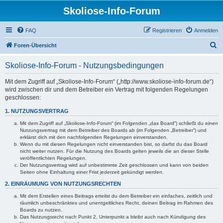
Skoliose-Info-Forum
FAQ
Registrieren
Anmelden
S
Foren-Übersicht
u
Skoliose-Info-Forum - Nutzungsbedingungen
c
h
Mit dem Zugriff auf „Skoliose-Info-Forum“ („http://www.skoliose-info-forum.de“)
wird zwischen dir und dem Betreiber ein Vertrag mit folgenden Regelungen
e
geschlossen:
1. NUTZUNGSVERTRAG
Mit dem Zugriff auf „Skoliose-Info-Forum“ (im Folgenden „das Board“) schließt du einen
Nutzungsvertrag mit dem Betreiber des Boards ab (im Folgenden „Betreiber“) und
erklärst dich mit den nachfolgenden Regelungen einverstanden.
Wenn du mit diesen Regelungen nicht einverstanden bist, so darfst du das Board
nicht weiter nutzen. Für die Nutzung des Boards gelten jeweils die an dieser Stelle
veröffentlichten Regelungen.
Der Nutzungsvertrag wird auf unbestimmte Zeit geschlossen und kann von beiden
Seiten ohne Einhaltung einer Frist jederzeit gekündigt werden.
2. EINRÄUMUNG VON NUTZUNGSRECHTEN
Mit dem Erstellen eines Beitrags erteilst du dem Betreiber ein einfaches, zeitlich und
räumlich unbeschränktes und unentgeltliches Recht, deinen Beitrag im Rahmen des
Boards zu nutzen.
Das Nutzungsrecht nach Punkt 2, Unterpunkt a bleibt auch nach Kündigung des