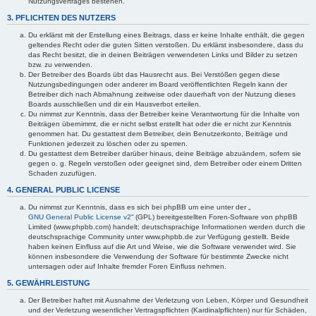
Nutzungsvertrages bestehen.
3. PFLICHTEN DES NUTZERS
Du erklärst mit der Erstellung eines Beitrags, dass er keine Inhalte enthält, die gegen
geltendes Recht oder die guten Sitten verstoßen. Du erklärst insbesondere, dass du
das Recht besitzt, die in deinen Beiträgen verwendeten Links und Bilder zu setzen
bzw. zu verwenden.
Der Betreiber des Boards übt das Hausrecht aus. Bei Verstößen gegen diese
Nutzungsbedingungen oder anderer im Board veröffentlichten Regeln kann der
Betreiber dich nach Abmahnung zeitweise oder dauerhaft von der Nutzung dieses
Boards ausschließen und dir ein Hausverbot erteilen.
Du nimmst zur Kenntnis, dass der Betreiber keine Verantwortung für die Inhalte von
Beiträgen übernimmt, die er nicht selbst erstellt hat oder die er nicht zur Kenntnis
genommen hat. Du gestattest dem Betreiber, dein Benutzerkonto, Beiträge und
Funktionen jederzeit zu löschen oder zu sperren.
Du gestattest dem Betreiber darüber hinaus, deine Beiträge abzuändern, sofern sie
gegen o. g. Regeln verstoßen oder geeignet sind, dem Betreiber oder einem Dritten
Schaden zuzufügen.
4. GENERAL PUBLIC LICENSE
Du nimmst zur Kenntnis, dass es sich bei phpBB um eine unter der „
GNU General Public License v2
“ (GPL) bereitgestellten Foren-Software von phpBB
Limited (www.phpbb.com) handelt; deutschsprachige Informationen werden durch die
deutschsprachige Community unter www.phpbb.de zur Verfügung gestellt. Beide
haben keinen Einfluss auf die Art und Weise, wie die Software verwendet wird. Sie
können insbesondere die Verwendung der Software für bestimmte Zwecke nicht
untersagen oder auf Inhalte fremder Foren Einfluss nehmen.
5. GEWÄHRLEISTUNG
Der Betreiber haftet mit Ausnahme der Verletzung von Leben, Körper und Gesundheit
und der Verletzung wesentlicher Vertragspflichten (Kardinalpflichten) nur für Schäden,