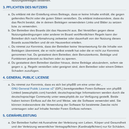
Nutzungsvertrages bestehen.
3. PFLICHTEN DES NUTZERS
Du erklärst mit der Erstellung eines Beitrags, dass er keine Inhalte enthält, die gegen
geltendes Recht oder die guten Sitten verstoßen. Du erklärst insbesondere, dass du
das Recht besitzt, die in deinen Beiträgen verwendeten Links und Bilder zu setzen
bzw. zu verwenden.
Der Betreiber des Boards übt das Hausrecht aus. Bei Verstößen gegen diese
Nutzungsbedingungen oder anderer im Board veröffentlichten Regeln kann der
Betreiber dich nach Abmahnung zeitweise oder dauerhaft von der Nutzung dieses
Boards ausschließen und dir ein Hausverbot erteilen.
Du nimmst zur Kenntnis, dass der Betreiber keine Verantwortung für die Inhalte von
Beiträgen übernimmt, die er nicht selbst erstellt hat oder die er nicht zur Kenntnis
genommen hat. Du gestattest dem Betreiber, dein Benutzerkonto, Beiträge und
Funktionen jederzeit zu löschen oder zu sperren.
Du gestattest dem Betreiber darüber hinaus, deine Beiträge abzuändern, sofern sie
gegen o. g. Regeln verstoßen oder geeignet sind, dem Betreiber oder einem Dritten
Schaden zuzufügen.
4. GENERAL PUBLIC LICENSE
Du nimmst zur Kenntnis, dass es sich bei phpBB um eine unter der „
GNU General Public License v2
“ (GPL) bereitgestellten Foren-Software von phpBB
Limited (www.phpbb.com) handelt; deutschsprachige Informationen werden durch die
deutschsprachige Community unter www.phpbb.de zur Verfügung gestellt. Beide
haben keinen Einfluss auf die Art und Weise, wie die Software verwendet wird. Sie
können insbesondere die Verwendung der Software für bestimmte Zwecke nicht
untersagen oder auf Inhalte fremder Foren Einfluss nehmen.
5. GEWÄHRLEISTUNG
Der Betreiber haftet mit Ausnahme der Verletzung von Leben, Körper und Gesundheit
und der Verletzung wesentlicher Vertragspflichten (Kardinalpflichten) nur für Schäden,