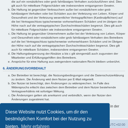
die auf ein vorsätzliches oder grob fahrlässiges Verhalten zurückzuführen sind. Dies
gilt auch für mittelbare Folgeschäden wie insbesondere entgangenen Gewinn.
Die Haftung ist gegenüber Verbrauchern außer bei vorsätzlichem oder grob
fahrlässigem Verhalten oder bei Schäden aus der Verletzung von Leben, Körper und
Gesundheit und der Verletzung wesentlicher Vertragspflichten (Kardinalpflichten) auf
die bei Vertragsschluss typischerweise vorhersehbaren Schäden und im übrigen der
Höhe nach auf die vertragstypischen Durchschnittsschäden begrenzt. Dies gilt auch
für mittelbare Folgeschäden wie insbesondere entgangenen Gewinn.
Die Haftung ist gegenüber Unternehmern außer bei der Verletzung von Leben, Körper
und Gesundheit oder vorsätzlichem oder grob fahrlässigem Verhalten des Betreibers
auf die bei Vertragsschluss typischerweise vorhersehbaren Schäden und im Übrigen
der Höhe nach auf die vertragstypischen Durchschnittsschäden begrenzt. Dies gilt
auch für mittelbare Schäden, insbesondere entgangenen Gewinn.
Die Haftungsbegrenzung der Absätze a bis c gilt sinngemäß auch zugunsten der
Mitarbeiter und Erfüllungsgehilfen des Betreibers.
Ansprüche für eine Haftung aus zwingendem nationalem Recht bleiben unberührt.
6. ÄNDERUNGSVORBEHALT
Der Betreiber ist berechtigt, die Nutzungsbedingungen und die Datenschutzerklärung
zu ändern. Die Änderung wird dem Nutzer per E-Mail mitgeteilt.
Der Nutzer ist berechtigt, den Änderungen zu widersprechen. Im Falle des
Widerspruchs erlischt das zwischen dem Betreiber und dem Nutzer bestehende
Vertragsverhältnis mit sofortiger Wirkung.
Die Änderungen gelten als anerkannt und verbindlich, wenn der Nutzer den
Änderungen zugestimmt hat.
Informationen über den Umgang mit deinen persönlichen Daten sind in der
Datenschutzerklärung enthalten.
Diese Website nutzt Cookies, um dir den
bestmöglichen Komfort bei der Nutzung zu
Foren-Übersicht
Alle Zeiten sind
UTC+02:00
bieten.
Mehr erfahren