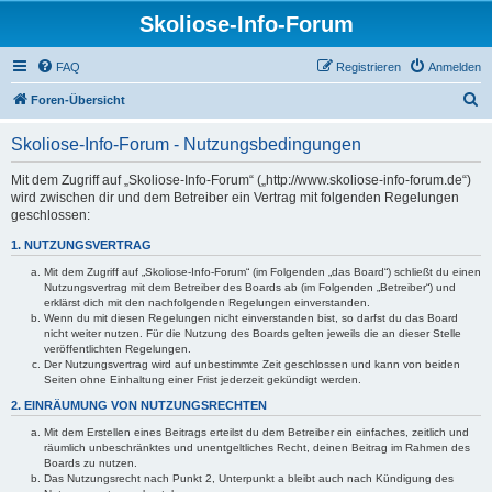
Skoliose-Info-Forum
FAQ
Registrieren
Anmelden
S
Foren-Übersicht
u
Skoliose-Info-Forum - Nutzungsbedingungen
c
h
Mit dem Zugriff auf „Skoliose-Info-Forum“ („http://www.skoliose-info-forum.de“)
wird zwischen dir und dem Betreiber ein Vertrag mit folgenden Regelungen
e
geschlossen:
1. NUTZUNGSVERTRAG
Mit dem Zugriff auf „Skoliose-Info-Forum“ (im Folgenden „das Board“) schließt du einen
Nutzungsvertrag mit dem Betreiber des Boards ab (im Folgenden „Betreiber“) und
erklärst dich mit den nachfolgenden Regelungen einverstanden.
Wenn du mit diesen Regelungen nicht einverstanden bist, so darfst du das Board
nicht weiter nutzen. Für die Nutzung des Boards gelten jeweils die an dieser Stelle
veröffentlichten Regelungen.
Der Nutzungsvertrag wird auf unbestimmte Zeit geschlossen und kann von beiden
Seiten ohne Einhaltung einer Frist jederzeit gekündigt werden.
2. EINRÄUMUNG VON NUTZUNGSRECHTEN
Mit dem Erstellen eines Beitrags erteilst du dem Betreiber ein einfaches, zeitlich und
räumlich unbeschränktes und unentgeltliches Recht, deinen Beitrag im Rahmen des
Boards zu nutzen.
Das Nutzungsrecht nach Punkt 2, Unterpunkt a bleibt auch nach Kündigung des