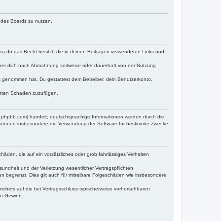
n des Boards zu nutzen.
dass du das Recht besitzt, die in deinen Beiträgen verwendeten Links und
iber dich nach Abmahnung zeitweise oder dauerhaft von der Nutzung
tnis genommen hat. Du gestattest dem Betreiber, dein Benutzerkonto,
ritten Schaden zuzufügen.
w.phpbb.com) handelt; deutschsprachige Informationen werden durch die
e können insbesondere die Verwendung der Software für bestimmte Zwecke
häden, die auf ein vorsätzliches oder grob fahrlässiges Verhalten
undheit und der Verletzung wesentlicher Vertragspflichten
n begrenzt. Dies gilt auch für mittelbare Folgeschäden wie insbesondere
eibers auf die bei Vertragsschluss typischerweise vorhersehbaren
en Gewinn.