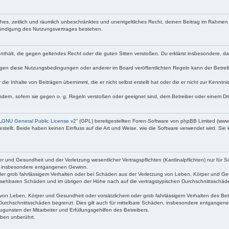
faches, zeitlich und räumlich unbeschränktes und unentgeltliches Recht, deinen Beitrag im Rahme
Kündigung des Nutzungsvertrages bestehen.
e enthält, die gegen geltendes Recht oder die guten Sitten verstoßen. Du erklärst insbesondere, 
egen diese Nutzungsbedingungen oder anderer im Board veröffentlichten Regeln kann der Betre
die Inhalte von Beiträgen übernimmt, die er nicht selbst erstellt hat oder die er nicht zur Kenn
ndern, sofern sie gegen o. g. Regeln verstoßen oder geeignet sind, dem Betreiber oder einem D
„
GNU General Public License v2
“ (GPL) bereitgestellten Foren-Software von phpBB Limited (ww
ellt. Beide haben keinen Einfluss auf die Art und Weise, wie die Software verwendet wird. Si
 und Gesundheit und der Verletzung wesentlicher Vertragspflichten (Kardinalpflichten) nur für Sc
wie insbesondere entgangenen Gewinn.
der grob fahrlässigem Verhalten oder bei Schäden aus der Verletzung von Leben, Körper und Ges
rhersehbaren Schäden und im übrigen der Höhe nach auf die vertragstypischen Durchschnittsschäde
von Leben, Körper und Gesundheit oder vorsätzlichem oder grob fahrlässigem Verhalten des Betr
Durchschnittsschäden begrenzt. Dies gilt auch für mittelbare Schäden, insbesondere entgangen
gunsten der Mitarbeiter und Erfüllungsgehilfen des Betreibers.
ben unberührt.