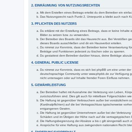
2. EINRÄUMUNG VON NUTZUNGSRECHTEN
Mit dem Erstellen eines Beitrags erteilst du dem Betreiber ein ein
Das Nutzungsrecht nach Punkt 2, Unterpunkt a bleibt auch nach 
3. PFLICHTEN DES NUTZERS
Du erklärst mit der Erstellung eines Beitrags, dass er keine Inhalt
Bilder zu setzen bzw. zu verwenden.
Der Betreiber des Boards übt das Hausrecht aus. Bei Verstößen g
dieses Boards ausschließen und dir ein Hausverbot erteilen.
Du nimmst zur Kenntnis, dass der Betreiber keine Verantwortung für 
Beiträge und Funktionen jederzeit zu löschen oder zu sperren.
Du gestattest dem Betreiber darüber hinaus, deine Beiträge abzuä
4. GENERAL PUBLIC LICENSE
Du nimmst zur Kenntnis, dass es sich bei phpBB um eine unter der 
deutschsprachige Community unter www.phpbb.de zur Verfügung gest
nicht untersagen oder auf Inhalte fremder Foren Einfluss nehmen.
5. GEWÄHRLEISTUNG
Der Betreiber haftet mit Ausnahme der Verletzung von Leben, Körper
zurückzuführen sind. Dies gilt auch für mittelbare Folgeschäden 
Die Haftung ist gegenüber Verbrauchern außer bei vorsätzlichem o
(Kardinalpflichten) auf die bei Vertragsschluss typischerweise vo
entgangenen Gewinn.
Die Haftung ist gegenüber Unternehmern außer bei der Verletzung 
Schäden und im Übrigen der Höhe nach auf die vertragstypischen 
Die Haftungsbegrenzung der Absätze a bis c gilt sinngemäß auch zu
Ansprüche für eine Haftung aus zwingendem nationalem Recht blei