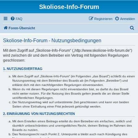
Skoliose-Info-Forum
FAQ
Registrieren
Anmelden
S
Foren-Übersicht
u
Skoliose-Info-Forum - Nutzungsbedingungen
c
h
Mit dem Zugriff auf „Skoliose-Info-Forum“ („http://www.skoliose-info-forum.de“)
wird zwischen dir und dem Betreiber ein Vertrag mit folgenden Regelungen
e
geschlossen:
1. NUTZUNGSVERTRAG
Mit dem Zugriff auf „Skoliose-Info-Forum“ (im Folgenden „das Board“) schließt du einen
Nutzungsvertrag mit dem Betreiber des Boards ab (im Folgenden „Betreiber“) und
erklärst dich mit den nachfolgenden Regelungen einverstanden.
Wenn du mit diesen Regelungen nicht einverstanden bist, so darfst du das Board
nicht weiter nutzen. Für die Nutzung des Boards gelten jeweils die an dieser Stelle
veröffentlichten Regelungen.
Der Nutzungsvertrag wird auf unbestimmte Zeit geschlossen und kann von beiden
Seiten ohne Einhaltung einer Frist jederzeit gekündigt werden.
2. EINRÄUMUNG VON NUTZUNGSRECHTEN
Mit dem Erstellen eines Beitrags erteilst du dem Betreiber ein einfaches, zeitlich und
räumlich unbeschränktes und unentgeltliches Recht, deinen Beitrag im Rahmen des
Boards zu nutzen.
Das Nutzungsrecht nach Punkt 2, Unterpunkt a bleibt auch nach Kündigung des