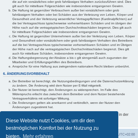
die auf ein vorsätzliches oder grob fahrlässiges Verhalten zurückzuführen sind. Dies
gilt auch für mittelbare Folgeschäden wie insbesondere entgangenen Gewinn.
Die Haftung ist gegenüber Verbrauchern außer bei vorsätzlichem oder grob
fahrlässigem Verhalten oder bei Schäden aus der Verletzung von Leben, Körper und
Gesundheit und der Verletzung wesentlicher Vertragspflichten (Kardinalpflichten) auf
die bei Vertragsschluss typischerweise vorhersehbaren Schäden und im übrigen der
Höhe nach auf die vertragstypischen Durchschnittsschäden begrenzt. Dies gilt auch
für mittelbare Folgeschäden wie insbesondere entgangenen Gewinn.
Die Haftung ist gegenüber Unternehmern außer bei der Verletzung von Leben, Körper
und Gesundheit oder vorsätzlichem oder grob fahrlässigem Verhalten des Betreibers
auf die bei Vertragsschluss typischerweise vorhersehbaren Schäden und im Übrigen
der Höhe nach auf die vertragstypischen Durchschnittsschäden begrenzt. Dies gilt
auch für mittelbare Schäden, insbesondere entgangenen Gewinn.
Die Haftungsbegrenzung der Absätze a bis c gilt sinngemäß auch zugunsten der
Mitarbeiter und Erfüllungsgehilfen des Betreibers.
Ansprüche für eine Haftung aus zwingendem nationalem Recht bleiben unberührt.
6. ÄNDERUNGSVORBEHALT
Der Betreiber ist berechtigt, die Nutzungsbedingungen und die Datenschutzerklärung
zu ändern. Die Änderung wird dem Nutzer per E-Mail mitgeteilt.
Der Nutzer ist berechtigt, den Änderungen zu widersprechen. Im Falle des
Widerspruchs erlischt das zwischen dem Betreiber und dem Nutzer bestehende
Vertragsverhältnis mit sofortiger Wirkung.
Die Änderungen gelten als anerkannt und verbindlich, wenn der Nutzer den
Änderungen zugestimmt hat.
Informationen über den Umgang mit deinen persönlichen Daten sind in der
Datenschutzerklärung enthalten.
Diese Website nutzt Cookies, um dir den
bestmöglichen Komfort bei der Nutzung zu
Foren-Übersicht
Alle Zeiten sind
UTC+02:00
bieten.
Mehr erfahren