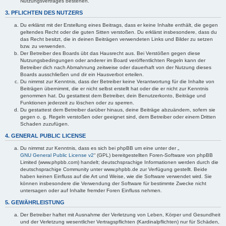
Nutzungsvertrages bestehen.
3. PFLICHTEN DES NUTZERS
Du erklärst mit der Erstellung eines Beitrags, dass er keine Inhalte enthält, die gegen
geltendes Recht oder die guten Sitten verstoßen. Du erklärst insbesondere, dass du
das Recht besitzt, die in deinen Beiträgen verwendeten Links und Bilder zu setzen
bzw. zu verwenden.
Der Betreiber des Boards übt das Hausrecht aus. Bei Verstößen gegen diese
Nutzungsbedingungen oder anderer im Board veröffentlichten Regeln kann der
Betreiber dich nach Abmahnung zeitweise oder dauerhaft von der Nutzung dieses
Boards ausschließen und dir ein Hausverbot erteilen.
Du nimmst zur Kenntnis, dass der Betreiber keine Verantwortung für die Inhalte von
Beiträgen übernimmt, die er nicht selbst erstellt hat oder die er nicht zur Kenntnis
genommen hat. Du gestattest dem Betreiber, dein Benutzerkonto, Beiträge und
Funktionen jederzeit zu löschen oder zu sperren.
Du gestattest dem Betreiber darüber hinaus, deine Beiträge abzuändern, sofern sie
gegen o. g. Regeln verstoßen oder geeignet sind, dem Betreiber oder einem Dritten
Schaden zuzufügen.
4. GENERAL PUBLIC LICENSE
Du nimmst zur Kenntnis, dass es sich bei phpBB um eine unter der „
GNU General Public License v2
“ (GPL) bereitgestellten Foren-Software von phpBB
Limited (www.phpbb.com) handelt; deutschsprachige Informationen werden durch die
deutschsprachige Community unter www.phpbb.de zur Verfügung gestellt. Beide
haben keinen Einfluss auf die Art und Weise, wie die Software verwendet wird. Sie
können insbesondere die Verwendung der Software für bestimmte Zwecke nicht
untersagen oder auf Inhalte fremder Foren Einfluss nehmen.
5. GEWÄHRLEISTUNG
Der Betreiber haftet mit Ausnahme der Verletzung von Leben, Körper und Gesundheit
und der Verletzung wesentlicher Vertragspflichten (Kardinalpflichten) nur für Schäden,