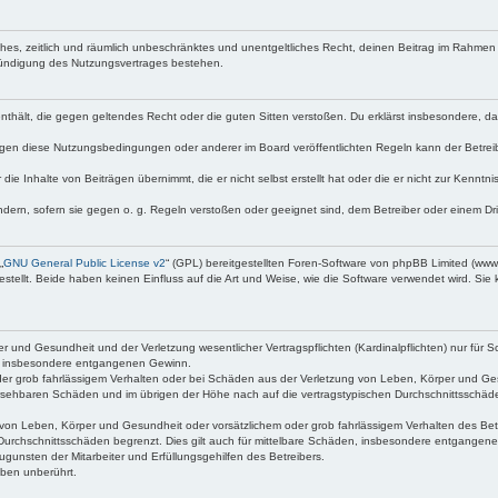
faches, zeitlich und räumlich unbeschränktes und unentgeltliches Recht, deinen Beitrag im Rahme
Kündigung des Nutzungsvertrages bestehen.
e enthält, die gegen geltendes Recht oder die guten Sitten verstoßen. Du erklärst insbesondere, 
egen diese Nutzungsbedingungen oder anderer im Board veröffentlichten Regeln kann der Betre
die Inhalte von Beiträgen übernimmt, die er nicht selbst erstellt hat oder die er nicht zur Kenn
ndern, sofern sie gegen o. g. Regeln verstoßen oder geeignet sind, dem Betreiber oder einem D
„
GNU General Public License v2
“ (GPL) bereitgestellten Foren-Software von phpBB Limited (ww
ellt. Beide haben keinen Einfluss auf die Art und Weise, wie die Software verwendet wird. Si
 und Gesundheit und der Verletzung wesentlicher Vertragspflichten (Kardinalpflichten) nur für Sc
wie insbesondere entgangenen Gewinn.
der grob fahrlässigem Verhalten oder bei Schäden aus der Verletzung von Leben, Körper und Ges
rhersehbaren Schäden und im übrigen der Höhe nach auf die vertragstypischen Durchschnittsschäde
von Leben, Körper und Gesundheit oder vorsätzlichem oder grob fahrlässigem Verhalten des Betr
Durchschnittsschäden begrenzt. Dies gilt auch für mittelbare Schäden, insbesondere entgangen
gunsten der Mitarbeiter und Erfüllungsgehilfen des Betreibers.
ben unberührt.