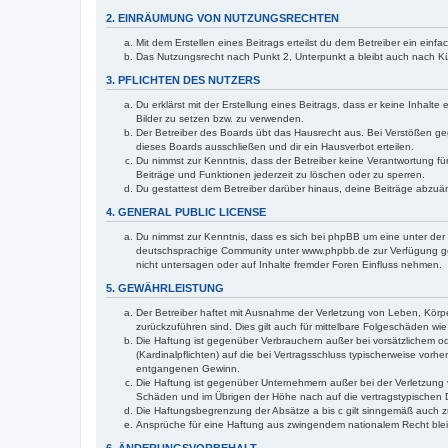
2. EINRÄUMUNG VON NUTZUNGSRECHTEN
Mit dem Erstellen eines Beitrags erteilst du dem Betreiber ein ein
Das Nutzungsrecht nach Punkt 2, Unterpunkt a bleibt auch nach 
3. PFLICHTEN DES NUTZERS
Du erklärst mit der Erstellung eines Beitrags, dass er keine Inhalt
Bilder zu setzen bzw. zu verwenden.
Der Betreiber des Boards übt das Hausrecht aus. Bei Verstößen g
dieses Boards ausschließen und dir ein Hausverbot erteilen.
Du nimmst zur Kenntnis, dass der Betreiber keine Verantwortung für 
Beiträge und Funktionen jederzeit zu löschen oder zu sperren.
Du gestattest dem Betreiber darüber hinaus, deine Beiträge abzuä
4. GENERAL PUBLIC LICENSE
Du nimmst zur Kenntnis, dass es sich bei phpBB um eine unter der 
deutschsprachige Community unter www.phpbb.de zur Verfügung gest
nicht untersagen oder auf Inhalte fremder Foren Einfluss nehmen.
5. GEWÄHRLEISTUNG
Der Betreiber haftet mit Ausnahme der Verletzung von Leben, Körper
zurückzuführen sind. Dies gilt auch für mittelbare Folgeschäden 
Die Haftung ist gegenüber Verbrauchern außer bei vorsätzlichem o
(Kardinalpflichten) auf die bei Vertragsschluss typischerweise vo
entgangenen Gewinn.
Die Haftung ist gegenüber Unternehmern außer bei der Verletzung 
Schäden und im Übrigen der Höhe nach auf die vertragstypischen 
Die Haftungsbegrenzung der Absätze a bis c gilt sinngemäß auch zu
Ansprüche für eine Haftung aus zwingendem nationalem Recht blei