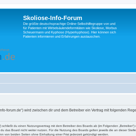
Skoliose-Info-Forum
Die größte deutschsprachige Online-Selbsthilfegruppe von und
für Patienten mit Wirbelsäulendeformitäten wie Skoliose, Morbus
Scheuermann und Kyphose (Hyperkyphose). Hier können sich
Patienten informieren und Erfahrungen austauschen.
e-info-forum.de“) wird zwischen dir und dem Betreiber ein Vertrag mit folgenden Re
d“) schließt du einen Nutzungsvertrag mit dem Betreiber des Boards ab (im Folgenden „Betreiber“
du das Board nicht weiter nutzen. Für die Nutzung des Boards gelten jeweils die an dieser Stell
n von beiden Seiten ohne Einhaltung einer Frist jederzeit gekündigt werden.