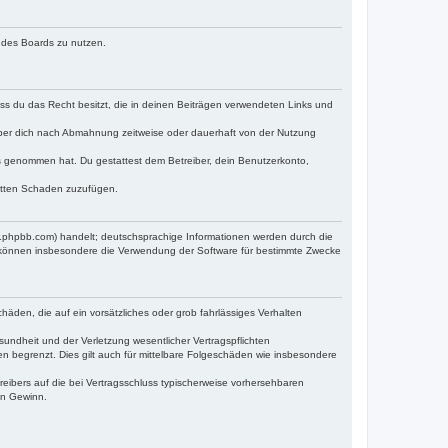
n des Boards zu nutzen.
dass du das Recht besitzt, die in deinen Beiträgen verwendeten Links und
iber dich nach Abmahnung zeitweise oder dauerhaft von der Nutzung
tnis genommen hat. Du gestattest dem Betreiber, dein Benutzerkonto,
ritten Schaden zuzufügen.
w.phpbb.com) handelt; deutschsprachige Informationen werden durch die
e können insbesondere die Verwendung der Software für bestimmte Zwecke
häden, die auf ein vorsätzliches oder grob fahrlässiges Verhalten
undheit und der Verletzung wesentlicher Vertragspflichten
n begrenzt. Dies gilt auch für mittelbare Folgeschäden wie insbesondere
eibers auf die bei Vertragsschluss typischerweise vorhersehbaren
en Gewinn.