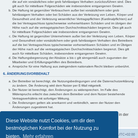
die auf ein vorsätzliches oder grob fahrlässiges Verhalten zurückzuführen sind. Dies
gilt auch für mittelbare Folgeschäden wie insbesondere entgangenen Gewinn.
Die Haftung ist gegenüber Verbrauchern außer bei vorsätzlichem oder grob
fahrlässigem Verhalten oder bei Schäden aus der Verletzung von Leben, Körper und
Gesundheit und der Verletzung wesentlicher Vertragspflichten (Kardinalpflichten) auf
die bei Vertragsschluss typischerweise vorhersehbaren Schäden und im übrigen der
Höhe nach auf die vertragstypischen Durchschnittsschäden begrenzt. Dies gilt auch
für mittelbare Folgeschäden wie insbesondere entgangenen Gewinn.
Die Haftung ist gegenüber Unternehmern außer bei der Verletzung von Leben, Körper
und Gesundheit oder vorsätzlichem oder grob fahrlässigem Verhalten des Betreibers
auf die bei Vertragsschluss typischerweise vorhersehbaren Schäden und im Übrigen
der Höhe nach auf die vertragstypischen Durchschnittsschäden begrenzt. Dies gilt
auch für mittelbare Schäden, insbesondere entgangenen Gewinn.
Die Haftungsbegrenzung der Absätze a bis c gilt sinngemäß auch zugunsten der
Mitarbeiter und Erfüllungsgehilfen des Betreibers.
Ansprüche für eine Haftung aus zwingendem nationalem Recht bleiben unberührt.
6. ÄNDERUNGSVORBEHALT
Der Betreiber ist berechtigt, die Nutzungsbedingungen und die Datenschutzerklärung
zu ändern. Die Änderung wird dem Nutzer per E-Mail mitgeteilt.
Der Nutzer ist berechtigt, den Änderungen zu widersprechen. Im Falle des
Widerspruchs erlischt das zwischen dem Betreiber und dem Nutzer bestehende
Vertragsverhältnis mit sofortiger Wirkung.
Die Änderungen gelten als anerkannt und verbindlich, wenn der Nutzer den
Änderungen zugestimmt hat.
Informationen über den Umgang mit deinen persönlichen Daten sind in der
Datenschutzerklärung enthalten.
Diese Website nutzt Cookies, um dir den
bestmöglichen Komfort bei der Nutzung zu
Foren-Übersicht
Alle Zeiten sind
UTC+02:00
bieten.
Mehr erfahren