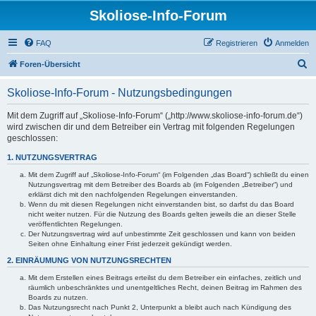
Skoliose-Info-Forum
FAQ
Registrieren
Anmelden
S
Foren-Übersicht
u
Skoliose-Info-Forum - Nutzungsbedingungen
c
h
Mit dem Zugriff auf „Skoliose-Info-Forum“ („http://www.skoliose-info-forum.de“)
wird zwischen dir und dem Betreiber ein Vertrag mit folgenden Regelungen
e
geschlossen:
1. NUTZUNGSVERTRAG
Mit dem Zugriff auf „Skoliose-Info-Forum“ (im Folgenden „das Board“) schließt du einen
Nutzungsvertrag mit dem Betreiber des Boards ab (im Folgenden „Betreiber“) und
erklärst dich mit den nachfolgenden Regelungen einverstanden.
Wenn du mit diesen Regelungen nicht einverstanden bist, so darfst du das Board
nicht weiter nutzen. Für die Nutzung des Boards gelten jeweils die an dieser Stelle
veröffentlichten Regelungen.
Der Nutzungsvertrag wird auf unbestimmte Zeit geschlossen und kann von beiden
Seiten ohne Einhaltung einer Frist jederzeit gekündigt werden.
2. EINRÄUMUNG VON NUTZUNGSRECHTEN
Mit dem Erstellen eines Beitrags erteilst du dem Betreiber ein einfaches, zeitlich und
räumlich unbeschränktes und unentgeltliches Recht, deinen Beitrag im Rahmen des
Boards zu nutzen.
Das Nutzungsrecht nach Punkt 2, Unterpunkt a bleibt auch nach Kündigung des