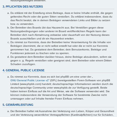
Nutzungsvertrages bestehen.
3. PFLICHTEN DES NUTZERS
Du erklärst mit der Erstellung eines Beitrags, dass er keine Inhalte enthält, die gegen
geltendes Recht oder die guten Sitten verstoßen. Du erklärst insbesondere, dass du
das Recht besitzt, die in deinen Beiträgen verwendeten Links und Bilder zu setzen
bzw. zu verwenden.
Der Betreiber des Boards übt das Hausrecht aus. Bei Verstößen gegen diese
Nutzungsbedingungen oder anderer im Board veröffentlichten Regeln kann der
Betreiber dich nach Abmahnung zeitweise oder dauerhaft von der Nutzung dieses
Boards ausschließen und dir ein Hausverbot erteilen.
Du nimmst zur Kenntnis, dass der Betreiber keine Verantwortung für die Inhalte von
Beiträgen übernimmt, die er nicht selbst erstellt hat oder die er nicht zur Kenntnis
genommen hat. Du gestattest dem Betreiber, dein Benutzerkonto, Beiträge und
Funktionen jederzeit zu löschen oder zu sperren.
Du gestattest dem Betreiber darüber hinaus, deine Beiträge abzuändern, sofern sie
gegen o. g. Regeln verstoßen oder geeignet sind, dem Betreiber oder einem Dritten
Schaden zuzufügen.
4. GENERAL PUBLIC LICENSE
Du nimmst zur Kenntnis, dass es sich bei phpBB um eine unter der „
GNU General Public License v2
“ (GPL) bereitgestellten Foren-Software von phpBB
Limited (www.phpbb.com) handelt; deutschsprachige Informationen werden durch die
deutschsprachige Community unter www.phpbb.de zur Verfügung gestellt. Beide
haben keinen Einfluss auf die Art und Weise, wie die Software verwendet wird. Sie
können insbesondere die Verwendung der Software für bestimmte Zwecke nicht
untersagen oder auf Inhalte fremder Foren Einfluss nehmen.
5. GEWÄHRLEISTUNG
Der Betreiber haftet mit Ausnahme der Verletzung von Leben, Körper und Gesundheit
und der Verletzung wesentlicher Vertragspflichten (Kardinalpflichten) nur für Schäden,