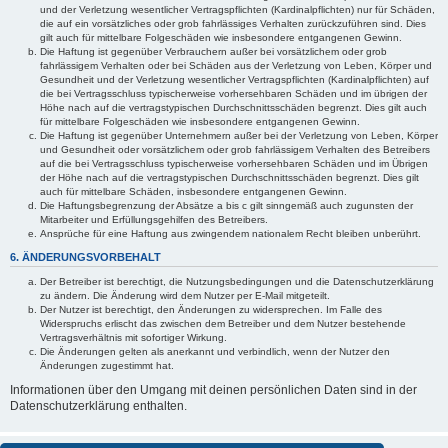
und der Verletzung wesentlicher Vertragspflichten (Kardinalpflichten) nur für Schäden,
die auf ein vorsätzliches oder grob fahrlässiges Verhalten zurückzuführen sind. Dies
gilt auch für mittelbare Folgeschäden wie insbesondere entgangenen Gewinn.
Die Haftung ist gegenüber Verbrauchern außer bei vorsätzlichem oder grob
fahrlässigem Verhalten oder bei Schäden aus der Verletzung von Leben, Körper und
Gesundheit und der Verletzung wesentlicher Vertragspflichten (Kardinalpflichten) auf
die bei Vertragsschluss typischerweise vorhersehbaren Schäden und im übrigen der
Höhe nach auf die vertragstypischen Durchschnittsschäden begrenzt. Dies gilt auch
für mittelbare Folgeschäden wie insbesondere entgangenen Gewinn.
Die Haftung ist gegenüber Unternehmern außer bei der Verletzung von Leben, Körper
und Gesundheit oder vorsätzlichem oder grob fahrlässigem Verhalten des Betreibers
auf die bei Vertragsschluss typischerweise vorhersehbaren Schäden und im Übrigen
der Höhe nach auf die vertragstypischen Durchschnittsschäden begrenzt. Dies gilt
auch für mittelbare Schäden, insbesondere entgangenen Gewinn.
Die Haftungsbegrenzung der Absätze a bis c gilt sinngemäß auch zugunsten der
Mitarbeiter und Erfüllungsgehilfen des Betreibers.
Ansprüche für eine Haftung aus zwingendem nationalem Recht bleiben unberührt.
6. ÄNDERUNGSVORBEHALT
Der Betreiber ist berechtigt, die Nutzungsbedingungen und die Datenschutzerklärung
zu ändern. Die Änderung wird dem Nutzer per E-Mail mitgeteilt.
Der Nutzer ist berechtigt, den Änderungen zu widersprechen. Im Falle des
Widerspruchs erlischt das zwischen dem Betreiber und dem Nutzer bestehende
Vertragsverhältnis mit sofortiger Wirkung.
Die Änderungen gelten als anerkannt und verbindlich, wenn der Nutzer den
Änderungen zugestimmt hat.
Informationen über den Umgang mit deinen persönlichen Daten sind in der
Datenschutzerklärung enthalten.