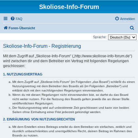
Skoliose-Info-Forum
FAQ
Anmelden
S
Foren-Übersicht
u
Sprache:
c
Skoliose-Info-Forum - Registrierung
h
Mit dem Zugriff auf „Skoliose-Info-Forum“ („http://www.skoliose-info-forum.de“)
e
wird zwischen dir und dem Betreiber ein Vertrag mit folgenden Regelungen
geschlossen:
1. NUTZUNGSVERTRAG
Mit dem Zugriff auf „Skoliose-Info-Forum“ (im Folgenden „das Board“) schließt du einen
Nutzungsvertrag mit dem Betreiber des Boards ab (im Folgenden „Betreiber“) und
erklärst dich mit den nachfolgenden Regelungen einverstanden.
Wenn du mit diesen Regelungen nicht einverstanden bist, so darfst du das Board
nicht weiter nutzen. Für die Nutzung des Boards gelten jeweils die an dieser Stelle
veröffentlichten Regelungen.
Der Nutzungsvertrag wird auf unbestimmte Zeit geschlossen und kann von beiden
Seiten ohne Einhaltung einer Frist jederzeit gekündigt werden.
2. EINRÄUMUNG VON NUTZUNGSRECHTEN
Mit dem Erstellen eines Beitrags erteilst du dem Betreiber ein einfaches, zeitlich und
räumlich unbeschränktes und unentgeltliches Recht, deinen Beitrag im Rahmen des
Boards zu nutzen.