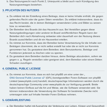
Das Nutzungsrecht nach Punkt 2, Unterpunkt a bleibt auch nach Kündigung des
Nutzungsvertrages bestehen.
3. PFLICHTEN DES NUTZERS
Du erklärst mit der Erstellung eines Beitrags, dass er keine Inhalte enthält, die gegen
geltendes Recht oder die guten Sitten verstoßen. Du erklärst insbesondere, dass du
das Recht besitzt, die in deinen Beiträgen verwendeten Links und Bilder zu setzen
bzw. zu verwenden.
Der Betreiber des Boards übt das Hausrecht aus. Bei Verstößen gegen diese
Nutzungsbedingungen oder anderer im Board veröffentlichten Regeln kann der
Betreiber dich nach Abmahnung zeitweise oder dauerhaft von der Nutzung dieses
Boards ausschließen und dir ein Hausverbot erteilen.
Du nimmst zur Kenntnis, dass der Betreiber keine Verantwortung für die Inhalte von
Beiträgen übernimmt, die er nicht selbst erstellt hat oder die er nicht zur Kenntnis
genommen hat. Du gestattest dem Betreiber, dein Benutzerkonto, Beiträge und
Funktionen jederzeit zu löschen oder zu sperren.
Du gestattest dem Betreiber darüber hinaus, deine Beiträge abzuändern, sofern sie
gegen o. g. Regeln verstoßen oder geeignet sind, dem Betreiber oder einem Dritten
Schaden zuzufügen.
4. GENERAL PUBLIC LICENSE
Du nimmst zur Kenntnis, dass es sich bei phpBB um eine unter der „
GNU General Public License v2
“ (GPL) bereitgestellten Foren-Software von phpBB
Limited (www.phpbb.com) handelt; deutschsprachige Informationen werden durch die
deutschsprachige Community unter www.phpbb.de zur Verfügung gestellt. Beide
haben keinen Einfluss auf die Art und Weise, wie die Software verwendet wird. Sie
können insbesondere die Verwendung der Software für bestimmte Zwecke nicht
untersagen oder auf Inhalte fremder Foren Einfluss nehmen.
5. GEWÄHRLEISTUNG
Der Betreiber haftet mit Ausnahme der Verletzung von Leben, Körper und Gesundheit