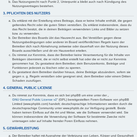
Das Nutzungsrecht nach Punkt 2, Unterpunkt a bleibt auch nach Kündigung des
Nutzungsvertrages bestehen.
3. PFLICHTEN DES NUTZERS
Du erklärst mit der Erstellung eines Beitrags, dass er keine Inhalte enthält, die gegen
geltendes Recht oder die guten Sitten verstoßen. Du erklärst insbesondere, dass du
das Recht besitzt, die in deinen Beiträgen verwendeten Links und Bilder zu setzen
bzw. zu verwenden.
Der Betreiber des Boards übt das Hausrecht aus. Bei Verstößen gegen diese
Nutzungsbedingungen oder anderer im Board veröffentlichten Regeln kann der
Betreiber dich nach Abmahnung zeitweise oder dauerhaft von der Nutzung dieses
Boards ausschließen und dir ein Hausverbot erteilen.
Du nimmst zur Kenntnis, dass der Betreiber keine Verantwortung für die Inhalte von
Beiträgen übernimmt, die er nicht selbst erstellt hat oder die er nicht zur Kenntnis
genommen hat. Du gestattest dem Betreiber, dein Benutzerkonto, Beiträge und
Funktionen jederzeit zu löschen oder zu sperren.
Du gestattest dem Betreiber darüber hinaus, deine Beiträge abzuändern, sofern sie
gegen o. g. Regeln verstoßen oder geeignet sind, dem Betreiber oder einem Dritten
Schaden zuzufügen.
4. GENERAL PUBLIC LICENSE
Du nimmst zur Kenntnis, dass es sich bei phpBB um eine unter der „
GNU General Public License v2
“ (GPL) bereitgestellten Foren-Software von phpBB
Limited (www.phpbb.com) handelt; deutschsprachige Informationen werden durch die
deutschsprachige Community unter www.phpbb.de zur Verfügung gestellt. Beide
haben keinen Einfluss auf die Art und Weise, wie die Software verwendet wird. Sie
können insbesondere die Verwendung der Software für bestimmte Zwecke nicht
untersagen oder auf Inhalte fremder Foren Einfluss nehmen.
5. GEWÄHRLEISTUNG
Der Betreiber haftet mit Ausnahme der Verletzung von Leben, Körper und Gesundheit