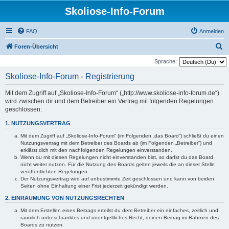
Skoliose-Info-Forum
FAQ
Anmelden
S
Foren-Übersicht
u
Sprache:
c
Skoliose-Info-Forum - Registrierung
h
Mit dem Zugriff auf „Skoliose-Info-Forum“ („http://www.skoliose-info-forum.de“)
e
wird zwischen dir und dem Betreiber ein Vertrag mit folgenden Regelungen
geschlossen:
1. NUTZUNGSVERTRAG
Mit dem Zugriff auf „Skoliose-Info-Forum“ (im Folgenden „das Board“) schließt du einen
Nutzungsvertrag mit dem Betreiber des Boards ab (im Folgenden „Betreiber“) und
erklärst dich mit den nachfolgenden Regelungen einverstanden.
Wenn du mit diesen Regelungen nicht einverstanden bist, so darfst du das Board
nicht weiter nutzen. Für die Nutzung des Boards gelten jeweils die an dieser Stelle
veröffentlichten Regelungen.
Der Nutzungsvertrag wird auf unbestimmte Zeit geschlossen und kann von beiden
Seiten ohne Einhaltung einer Frist jederzeit gekündigt werden.
2. EINRÄUMUNG VON NUTZUNGSRECHTEN
Mit dem Erstellen eines Beitrags erteilst du dem Betreiber ein einfaches, zeitlich und
räumlich unbeschränktes und unentgeltliches Recht, deinen Beitrag im Rahmen des
Boards zu nutzen.