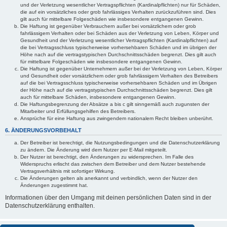
und der Verletzung wesentlicher Vertragspflichten (Kardinalpflichten) nur für Schäden,
die auf ein vorsätzliches oder grob fahrlässiges Verhalten zurückzuführen sind. Dies
gilt auch für mittelbare Folgeschäden wie insbesondere entgangenen Gewinn.
Die Haftung ist gegenüber Verbrauchern außer bei vorsätzlichem oder grob
fahrlässigem Verhalten oder bei Schäden aus der Verletzung von Leben, Körper und
Gesundheit und der Verletzung wesentlicher Vertragspflichten (Kardinalpflichten) auf
die bei Vertragsschluss typischerweise vorhersehbaren Schäden und im übrigen der
Höhe nach auf die vertragstypischen Durchschnittsschäden begrenzt. Dies gilt auch
für mittelbare Folgeschäden wie insbesondere entgangenen Gewinn.
Die Haftung ist gegenüber Unternehmern außer bei der Verletzung von Leben, Körper
und Gesundheit oder vorsätzlichem oder grob fahrlässigem Verhalten des Betreibers
auf die bei Vertragsschluss typischerweise vorhersehbaren Schäden und im Übrigen
der Höhe nach auf die vertragstypischen Durchschnittsschäden begrenzt. Dies gilt
auch für mittelbare Schäden, insbesondere entgangenen Gewinn.
Die Haftungsbegrenzung der Absätze a bis c gilt sinngemäß auch zugunsten der
Mitarbeiter und Erfüllungsgehilfen des Betreibers.
Ansprüche für eine Haftung aus zwingendem nationalem Recht bleiben unberührt.
6. ÄNDERUNGSVORBEHALT
Der Betreiber ist berechtigt, die Nutzungsbedingungen und die Datenschutzerklärung
zu ändern. Die Änderung wird dem Nutzer per E-Mail mitgeteilt.
Der Nutzer ist berechtigt, den Änderungen zu widersprechen. Im Falle des
Widerspruchs erlischt das zwischen dem Betreiber und dem Nutzer bestehende
Vertragsverhältnis mit sofortiger Wirkung.
Die Änderungen gelten als anerkannt und verbindlich, wenn der Nutzer den
Änderungen zugestimmt hat.
Informationen über den Umgang mit deinen persönlichen Daten sind in der
Datenschutzerklärung enthalten.