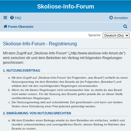
Skoliose-Info-Forum
FAQ
Anmelden
S
Foren-Übersicht
u
Sprache:
c
Skoliose-Info-Forum - Registrierung
h
Mit dem Zugriff auf „Skoliose-Info-Forum“ („http://www.skoliose-info-forum.de“)
e
wird zwischen dir und dem Betreiber ein Vertrag mit folgenden Regelungen
geschlossen:
1. NUTZUNGSVERTRAG
Mit dem Zugriff auf „Skoliose-Info-Forum“ (im Folgenden „das Board“) schließt du einen
Nutzungsvertrag mit dem Betreiber des Boards ab (im Folgenden „Betreiber“) und
erklärst dich mit den nachfolgenden Regelungen einverstanden.
Wenn du mit diesen Regelungen nicht einverstanden bist, so darfst du das Board
nicht weiter nutzen. Für die Nutzung des Boards gelten jeweils die an dieser Stelle
veröffentlichten Regelungen.
Der Nutzungsvertrag wird auf unbestimmte Zeit geschlossen und kann von beiden
Seiten ohne Einhaltung einer Frist jederzeit gekündigt werden.
2. EINRÄUMUNG VON NUTZUNGSRECHTEN
Mit dem Erstellen eines Beitrags erteilst du dem Betreiber ein einfaches, zeitlich und
räumlich unbeschränktes und unentgeltliches Recht, deinen Beitrag im Rahmen des
Boards zu nutzen.