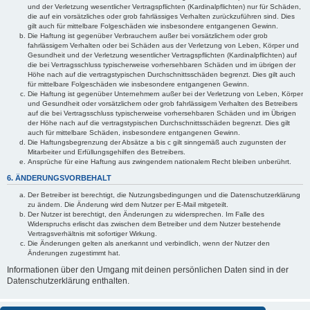
und der Verletzung wesentlicher Vertragspflichten (Kardinalpflichten) nur für Schäden,
die auf ein vorsätzliches oder grob fahrlässiges Verhalten zurückzuführen sind. Dies
gilt auch für mittelbare Folgeschäden wie insbesondere entgangenen Gewinn.
Die Haftung ist gegenüber Verbrauchern außer bei vorsätzlichem oder grob
fahrlässigem Verhalten oder bei Schäden aus der Verletzung von Leben, Körper und
Gesundheit und der Verletzung wesentlicher Vertragspflichten (Kardinalpflichten) auf
die bei Vertragsschluss typischerweise vorhersehbaren Schäden und im übrigen der
Höhe nach auf die vertragstypischen Durchschnittsschäden begrenzt. Dies gilt auch
für mittelbare Folgeschäden wie insbesondere entgangenen Gewinn.
Die Haftung ist gegenüber Unternehmern außer bei der Verletzung von Leben, Körper
und Gesundheit oder vorsätzlichem oder grob fahrlässigem Verhalten des Betreibers
auf die bei Vertragsschluss typischerweise vorhersehbaren Schäden und im Übrigen
der Höhe nach auf die vertragstypischen Durchschnittsschäden begrenzt. Dies gilt
auch für mittelbare Schäden, insbesondere entgangenen Gewinn.
Die Haftungsbegrenzung der Absätze a bis c gilt sinngemäß auch zugunsten der
Mitarbeiter und Erfüllungsgehilfen des Betreibers.
Ansprüche für eine Haftung aus zwingendem nationalem Recht bleiben unberührt.
6. ÄNDERUNGSVORBEHALT
Der Betreiber ist berechtigt, die Nutzungsbedingungen und die Datenschutzerklärung
zu ändern. Die Änderung wird dem Nutzer per E-Mail mitgeteilt.
Der Nutzer ist berechtigt, den Änderungen zu widersprechen. Im Falle des
Widerspruchs erlischt das zwischen dem Betreiber und dem Nutzer bestehende
Vertragsverhältnis mit sofortiger Wirkung.
Die Änderungen gelten als anerkannt und verbindlich, wenn der Nutzer den
Änderungen zugestimmt hat.
Informationen über den Umgang mit deinen persönlichen Daten sind in der
Datenschutzerklärung enthalten.