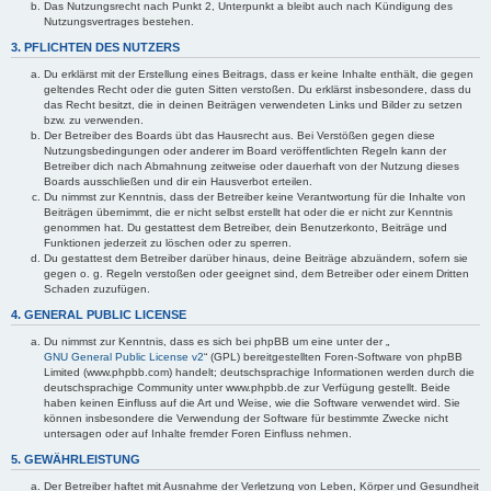
Das Nutzungsrecht nach Punkt 2, Unterpunkt a bleibt auch nach Kündigung des
Nutzungsvertrages bestehen.
3. PFLICHTEN DES NUTZERS
Du erklärst mit der Erstellung eines Beitrags, dass er keine Inhalte enthält, die gegen
geltendes Recht oder die guten Sitten verstoßen. Du erklärst insbesondere, dass du
das Recht besitzt, die in deinen Beiträgen verwendeten Links und Bilder zu setzen
bzw. zu verwenden.
Der Betreiber des Boards übt das Hausrecht aus. Bei Verstößen gegen diese
Nutzungsbedingungen oder anderer im Board veröffentlichten Regeln kann der
Betreiber dich nach Abmahnung zeitweise oder dauerhaft von der Nutzung dieses
Boards ausschließen und dir ein Hausverbot erteilen.
Du nimmst zur Kenntnis, dass der Betreiber keine Verantwortung für die Inhalte von
Beiträgen übernimmt, die er nicht selbst erstellt hat oder die er nicht zur Kenntnis
genommen hat. Du gestattest dem Betreiber, dein Benutzerkonto, Beiträge und
Funktionen jederzeit zu löschen oder zu sperren.
Du gestattest dem Betreiber darüber hinaus, deine Beiträge abzuändern, sofern sie
gegen o. g. Regeln verstoßen oder geeignet sind, dem Betreiber oder einem Dritten
Schaden zuzufügen.
4. GENERAL PUBLIC LICENSE
Du nimmst zur Kenntnis, dass es sich bei phpBB um eine unter der „
GNU General Public License v2
“ (GPL) bereitgestellten Foren-Software von phpBB
Limited (www.phpbb.com) handelt; deutschsprachige Informationen werden durch die
deutschsprachige Community unter www.phpbb.de zur Verfügung gestellt. Beide
haben keinen Einfluss auf die Art und Weise, wie die Software verwendet wird. Sie
können insbesondere die Verwendung der Software für bestimmte Zwecke nicht
untersagen oder auf Inhalte fremder Foren Einfluss nehmen.
5. GEWÄHRLEISTUNG
Der Betreiber haftet mit Ausnahme der Verletzung von Leben, Körper und Gesundheit