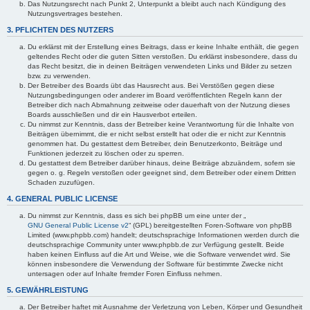
Das Nutzungsrecht nach Punkt 2, Unterpunkt a bleibt auch nach Kündigung des
Nutzungsvertrages bestehen.
3. PFLICHTEN DES NUTZERS
Du erklärst mit der Erstellung eines Beitrags, dass er keine Inhalte enthält, die gegen
geltendes Recht oder die guten Sitten verstoßen. Du erklärst insbesondere, dass du
das Recht besitzt, die in deinen Beiträgen verwendeten Links und Bilder zu setzen
bzw. zu verwenden.
Der Betreiber des Boards übt das Hausrecht aus. Bei Verstößen gegen diese
Nutzungsbedingungen oder anderer im Board veröffentlichten Regeln kann der
Betreiber dich nach Abmahnung zeitweise oder dauerhaft von der Nutzung dieses
Boards ausschließen und dir ein Hausverbot erteilen.
Du nimmst zur Kenntnis, dass der Betreiber keine Verantwortung für die Inhalte von
Beiträgen übernimmt, die er nicht selbst erstellt hat oder die er nicht zur Kenntnis
genommen hat. Du gestattest dem Betreiber, dein Benutzerkonto, Beiträge und
Funktionen jederzeit zu löschen oder zu sperren.
Du gestattest dem Betreiber darüber hinaus, deine Beiträge abzuändern, sofern sie
gegen o. g. Regeln verstoßen oder geeignet sind, dem Betreiber oder einem Dritten
Schaden zuzufügen.
4. GENERAL PUBLIC LICENSE
Du nimmst zur Kenntnis, dass es sich bei phpBB um eine unter der „
GNU General Public License v2
“ (GPL) bereitgestellten Foren-Software von phpBB
Limited (www.phpbb.com) handelt; deutschsprachige Informationen werden durch die
deutschsprachige Community unter www.phpbb.de zur Verfügung gestellt. Beide
haben keinen Einfluss auf die Art und Weise, wie die Software verwendet wird. Sie
können insbesondere die Verwendung der Software für bestimmte Zwecke nicht
untersagen oder auf Inhalte fremder Foren Einfluss nehmen.
5. GEWÄHRLEISTUNG
Der Betreiber haftet mit Ausnahme der Verletzung von Leben, Körper und Gesundheit