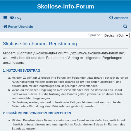
Skoliose-Info-Forum
FAQ
Anmelden
S
Foren-Übersicht
u
Sprache:
c
Skoliose-Info-Forum - Registrierung
h
Mit dem Zugriff auf „Skoliose-Info-Forum“ („http://www.skoliose-info-forum.de“)
e
wird zwischen dir und dem Betreiber ein Vertrag mit folgenden Regelungen
geschlossen:
1. NUTZUNGSVERTRAG
Mit dem Zugriff auf „Skoliose-Info-Forum“ (im Folgenden „das Board“) schließt du einen
Nutzungsvertrag mit dem Betreiber des Boards ab (im Folgenden „Betreiber“) und
erklärst dich mit den nachfolgenden Regelungen einverstanden.
Wenn du mit diesen Regelungen nicht einverstanden bist, so darfst du das Board
nicht weiter nutzen. Für die Nutzung des Boards gelten jeweils die an dieser Stelle
veröffentlichten Regelungen.
Der Nutzungsvertrag wird auf unbestimmte Zeit geschlossen und kann von beiden
Seiten ohne Einhaltung einer Frist jederzeit gekündigt werden.
2. EINRÄUMUNG VON NUTZUNGSRECHTEN
Mit dem Erstellen eines Beitrags erteilst du dem Betreiber ein einfaches, zeitlich und
räumlich unbeschränktes und unentgeltliches Recht, deinen Beitrag im Rahmen des
Boards zu nutzen.