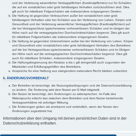
und der Verletzung wesentlicher Vertragspflichten (Kardinalpflichten) nur für Schäden,
die auf ein vorsätzliches oder grob fahrlässiges Verhalten zurückzuführen sind. Dies
gilt auch für mittelbare Folgeschäden wie insbesondere entgangenen Gewinn.
Die Haftung ist gegenüber Verbrauchern außer bei vorsätzlichem oder grob
fahrlässigem Verhalten oder bei Schäden aus der Verletzung von Leben, Körper und
Gesundheit und der Verletzung wesentlicher Vertragspflichten (Kardinalpflichten) auf
die bei Vertragsschluss typischerweise vorhersehbaren Schäden und im übrigen der
Höhe nach auf die vertragstypischen Durchschnittsschäden begrenzt. Dies gilt auch
für mittelbare Folgeschäden wie insbesondere entgangenen Gewinn.
Die Haftung ist gegenüber Unternehmern außer bei der Verletzung von Leben, Körper
und Gesundheit oder vorsätzlichem oder grob fahrlässigem Verhalten des Betreibers
auf die bei Vertragsschluss typischerweise vorhersehbaren Schäden und im Übrigen
der Höhe nach auf die vertragstypischen Durchschnittsschäden begrenzt. Dies gilt
auch für mittelbare Schäden, insbesondere entgangenen Gewinn.
Die Haftungsbegrenzung der Absätze a bis c gilt sinngemäß auch zugunsten der
Mitarbeiter und Erfüllungsgehilfen des Betreibers.
Ansprüche für eine Haftung aus zwingendem nationalem Recht bleiben unberührt.
6. ÄNDERUNGSVORBEHALT
Der Betreiber ist berechtigt, die Nutzungsbedingungen und die Datenschutzerklärung
zu ändern. Die Änderung wird dem Nutzer per E-Mail mitgeteilt.
Der Nutzer ist berechtigt, den Änderungen zu widersprechen. Im Falle des
Widerspruchs erlischt das zwischen dem Betreiber und dem Nutzer bestehende
Vertragsverhältnis mit sofortiger Wirkung.
Die Änderungen gelten als anerkannt und verbindlich, wenn der Nutzer den
Änderungen zugestimmt hat.
Informationen über den Umgang mit deinen persönlichen Daten sind in der
Datenschutzerklärung enthalten.