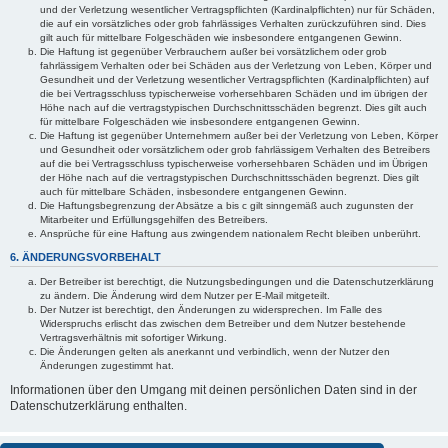
und der Verletzung wesentlicher Vertragspflichten (Kardinalpflichten) nur für Schäden,
die auf ein vorsätzliches oder grob fahrlässiges Verhalten zurückzuführen sind. Dies
gilt auch für mittelbare Folgeschäden wie insbesondere entgangenen Gewinn.
Die Haftung ist gegenüber Verbrauchern außer bei vorsätzlichem oder grob
fahrlässigem Verhalten oder bei Schäden aus der Verletzung von Leben, Körper und
Gesundheit und der Verletzung wesentlicher Vertragspflichten (Kardinalpflichten) auf
die bei Vertragsschluss typischerweise vorhersehbaren Schäden und im übrigen der
Höhe nach auf die vertragstypischen Durchschnittsschäden begrenzt. Dies gilt auch
für mittelbare Folgeschäden wie insbesondere entgangenen Gewinn.
Die Haftung ist gegenüber Unternehmern außer bei der Verletzung von Leben, Körper
und Gesundheit oder vorsätzlichem oder grob fahrlässigem Verhalten des Betreibers
auf die bei Vertragsschluss typischerweise vorhersehbaren Schäden und im Übrigen
der Höhe nach auf die vertragstypischen Durchschnittsschäden begrenzt. Dies gilt
auch für mittelbare Schäden, insbesondere entgangenen Gewinn.
Die Haftungsbegrenzung der Absätze a bis c gilt sinngemäß auch zugunsten der
Mitarbeiter und Erfüllungsgehilfen des Betreibers.
Ansprüche für eine Haftung aus zwingendem nationalem Recht bleiben unberührt.
6. ÄNDERUNGSVORBEHALT
Der Betreiber ist berechtigt, die Nutzungsbedingungen und die Datenschutzerklärung
zu ändern. Die Änderung wird dem Nutzer per E-Mail mitgeteilt.
Der Nutzer ist berechtigt, den Änderungen zu widersprechen. Im Falle des
Widerspruchs erlischt das zwischen dem Betreiber und dem Nutzer bestehende
Vertragsverhältnis mit sofortiger Wirkung.
Die Änderungen gelten als anerkannt und verbindlich, wenn der Nutzer den
Änderungen zugestimmt hat.
Informationen über den Umgang mit deinen persönlichen Daten sind in der
Datenschutzerklärung enthalten.