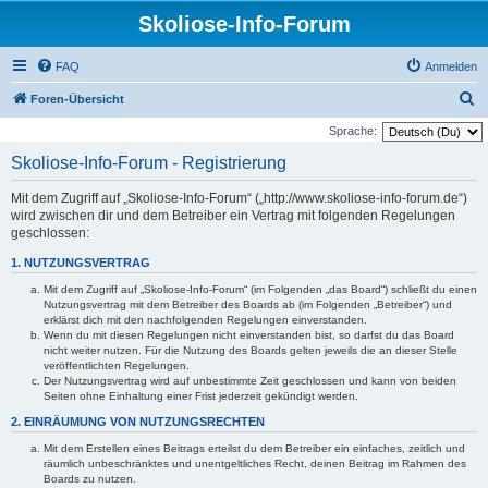
Skoliose-Info-Forum
FAQ
Anmelden
S
Foren-Übersicht
u
Sprache:
c
Skoliose-Info-Forum - Registrierung
h
Mit dem Zugriff auf „Skoliose-Info-Forum“ („http://www.skoliose-info-forum.de“)
e
wird zwischen dir und dem Betreiber ein Vertrag mit folgenden Regelungen
geschlossen:
1. NUTZUNGSVERTRAG
Mit dem Zugriff auf „Skoliose-Info-Forum“ (im Folgenden „das Board“) schließt du einen
Nutzungsvertrag mit dem Betreiber des Boards ab (im Folgenden „Betreiber“) und
erklärst dich mit den nachfolgenden Regelungen einverstanden.
Wenn du mit diesen Regelungen nicht einverstanden bist, so darfst du das Board
nicht weiter nutzen. Für die Nutzung des Boards gelten jeweils die an dieser Stelle
veröffentlichten Regelungen.
Der Nutzungsvertrag wird auf unbestimmte Zeit geschlossen und kann von beiden
Seiten ohne Einhaltung einer Frist jederzeit gekündigt werden.
2. EINRÄUMUNG VON NUTZUNGSRECHTEN
Mit dem Erstellen eines Beitrags erteilst du dem Betreiber ein einfaches, zeitlich und
räumlich unbeschränktes und unentgeltliches Recht, deinen Beitrag im Rahmen des
Boards zu nutzen.