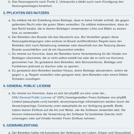
Das Nutzungsrecht nach Punkt 2, Unterpunkt a bleibt auch nach Kündigung des
Nutzungsvertrages bestehen.
3. PFLICHTEN DES NUTZERS
Du erklärst mit der Erstellung eines Beitrags, dass er keine Inhalte enthält, die gegen
geltendes Recht oder die guten Sitten verstoßen. Du erklärst insbesondere, dass du
das Recht besitzt, die in deinen Beiträgen verwendeten Links und Bilder zu setzen
bzw. zu verwenden.
Der Betreiber des Boards übt das Hausrecht aus. Bei Verstößen gegen diese
Nutzungsbedingungen oder anderer im Board veröffentlichten Regeln kann der
Betreiber dich nach Abmahnung zeitweise oder dauerhaft von der Nutzung dieses
Boards ausschließen und dir ein Hausverbot erteilen.
Du nimmst zur Kenntnis, dass der Betreiber keine Verantwortung für die Inhalte von
Beiträgen übernimmt, die er nicht selbst erstellt hat oder die er nicht zur Kenntnis
genommen hat. Du gestattest dem Betreiber, dein Benutzerkonto, Beiträge und
Funktionen jederzeit zu löschen oder zu sperren.
Du gestattest dem Betreiber darüber hinaus, deine Beiträge abzuändern, sofern sie
gegen o. g. Regeln verstoßen oder geeignet sind, dem Betreiber oder einem Dritten
Schaden zuzufügen.
4. GENERAL PUBLIC LICENSE
Du nimmst zur Kenntnis, dass es sich bei phpBB um eine unter der „
GNU General Public License v2
“ (GPL) bereitgestellten Foren-Software von phpBB
Limited (www.phpbb.com) handelt; deutschsprachige Informationen werden durch die
deutschsprachige Community unter www.phpbb.de zur Verfügung gestellt. Beide
haben keinen Einfluss auf die Art und Weise, wie die Software verwendet wird. Sie
können insbesondere die Verwendung der Software für bestimmte Zwecke nicht
untersagen oder auf Inhalte fremder Foren Einfluss nehmen.
5. GEWÄHRLEISTUNG
Der Betreiber haftet mit Ausnahme der Verletzung von Leben, Körper und Gesundheit